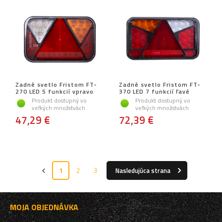
Zadné svetlo Fristom FT-
Zadné svetlo Fristom FT-
270 LED 5 funkcií vpravo
370 LED 7 funkcií ľavé
Produkt dostupný vo
Produkt dostupný vo
veľkých množstvách
veľkých množstvách
47,29 €
72,39 €
1
2
3
Nasledujúca strana
MOJA OBJEDNÁVKA