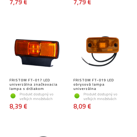
7,79 €
7,79 €
FRISTOM FT-017 LED
FRISTOM FT-019 LED
univerzálna značkovacia
obrysová lampa
lampa s držiakom
univerzálna
Produkt dostupný vo
Produkt dostupný vo
veľkých množstvách
veľkých množstvách
8,39 €
8,09 €