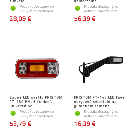
funkcie
univerzálne
Produkt dostupný vo
Produkt dostupný vo
veľkých množstvách
veľkých množstvách
28,09 €
56,39 €
Zadné LED svetlo FRISTOM
FRISTOM FT-145 LED ľavé
FT-130 PM, 6 funkcií,
obrysové svietidlo na
univerzálne
gumenom ramene
Produkt dostupný vo
Produkt dostupný vo
veľkých množstvách
veľkých množstvách
53,79 €
16,39 €