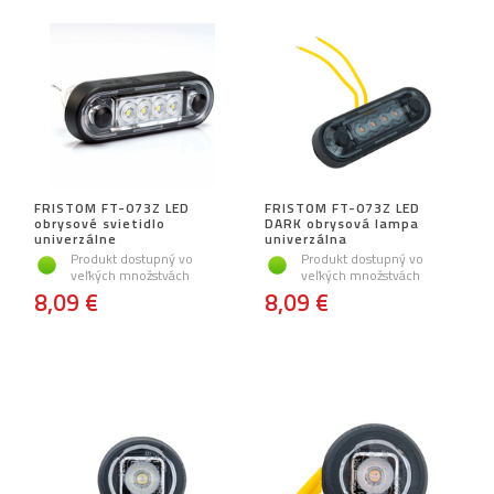
FRISTOM FT-073Z LED
FRISTOM FT-073Z LED
obrysové svietidlo
DARK obrysová lampa
univerzálne
univerzálna
Produkt dostupný vo
Produkt dostupný vo
veľkých množstvách
veľkých množstvách
8,09 €
8,09 €