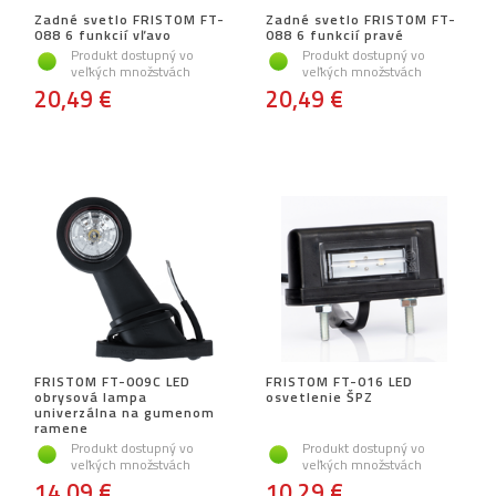
Zadné svetlo FRISTOM FT-
Zadné svetlo FRISTOM FT-
088 6 funkcií vľavo
088 6 funkcií pravé
Produkt dostupný vo
Produkt dostupný vo
veľkých množstvách
veľkých množstvách
20,49 €
20,49 €
FRISTOM FT-009C LED
FRISTOM FT-016 LED
obrysová lampa
osvetlenie ŠPZ
univerzálna na gumenom
ramene
Produkt dostupný vo
Produkt dostupný vo
veľkých množstvách
veľkých množstvách
14,09 €
10,29 €