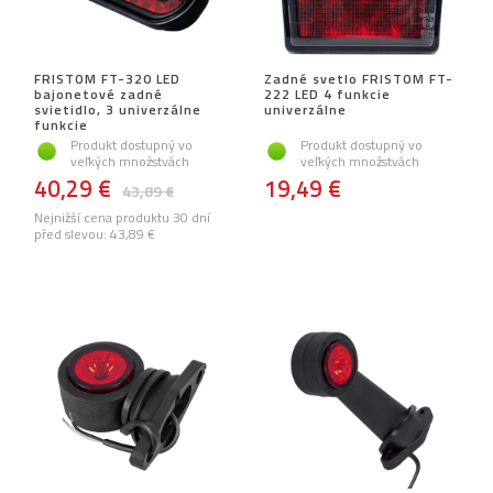
FRISTOM FT-320 LED
Zadné svetlo FRISTOM FT-
bajonetové zadné
222 LED 4 funkcie
svietidlo, 3 univerzálne
univerzálne
funkcie
Produkt dostupný vo
Produkt dostupný vo
veľkých množstvách
veľkých množstvách
40,29 €
19,49 €
43,89 €
Nejnižší cena produktu 30 dní
před slevou:
43,89 €