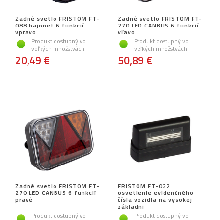
Zadné svetlo FRISTOM FT-
Zadné svetlo FRISTOM FT-
088 bajonet 6 funkcií
270 LED CANBUS 6 funkcií
vpravo
vľavo
Produkt dostupný vo
Produkt dostupný vo
veľkých množstvách
veľkých množstvách
20,49 €
50,89 €
Zadné svetlo FRISTOM FT-
FRISTOM FT-022
270 LED CANBUS 6 funkcií
osvetlenie evidenčného
pravé
čísla vozidla na vysokej
základni
Produkt dostupný vo
Produkt dostupný vo