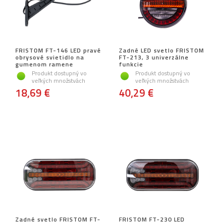
FRISTOM FT-146 LED pravé
Zadné LED svetlo FRISTOM
obrysové svietidlo na
FT-213, 3 univerzálne
gumenom ramene
funkcie
Produkt dostupný vo
Produkt dostupný vo
veľkých množstvách
veľkých množstvách
18,69 €
40,29 €
Zadné svetlo FRISTOM FT-
FRISTOM FT-230 LED