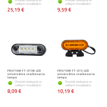
Produkt dostupný vo
Produkt dostupný vo
veľkých množstvách
veľkých množstvách
25,19 €
9,59 €
FRISTOM FT-073B LED
FRISTOM FT-072 LED
univerzálna značkovacia
univerzálna značkovacia
lampa
lampa
Produkt dostupný vo
Produkt dostupný vo
veľkých množstvách
veľkých množstvách
8,09 €
10,19 €