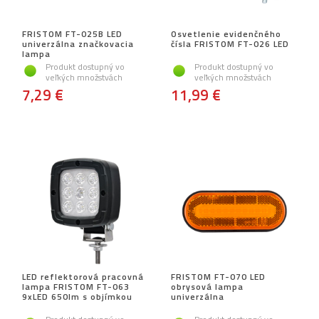
FRISTOM FT-025B LED
Osvetlenie evidenčného
univerzálna značkovacia
čísla FRISTOM FT-026 LED
lampa
Produkt dostupný vo
Produkt dostupný vo
veľkých množstvách
veľkých množstvách
7,29 €
11,99 €
LED reflektorová pracovná
FRISTOM FT-070 LED
lampa FRISTOM FT-063
obrysová lampa
9xLED 650lm s objímkou
univerzálna