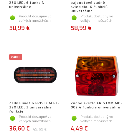
230 LED, 6 funkcií,
bajonetové zadné
univerzálne
svietidlo, 6 funkcií,
univerzálne
Produkt dostupný vo
Produkt dostupný vo
veľkých množstvách
veľkých množstvách
58,99 €
58,99 €
V AKCII
Zadné svetlo FRISTOM FT-
Zadné svetlo FRISTOM MD-
320 LED, 3 univerzálne
002 4 funkcie univerzálne
funkcie
Produkt dostupný vo
Produkt dostupný vo
veľkých množstvách
veľkých množstvách
36,60 €
4,49 €
45,69 €