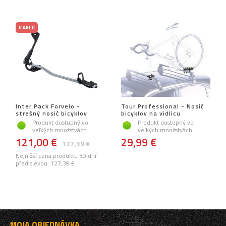
V AKCII
Inter Pack Forvelo -
Tour Professional - Nosič
strešný nosič bicyklov
bicyklov na vidlicu
Produkt dostupný vo
Produkt dostupný vo
veľkých množstvách
veľkých množstvách
121,00 €
29,99 €
127,39 €
Nejnižší cena produktu 30 dní
před slevou:
127,39 €
MOJA OBJEDNÁVKA