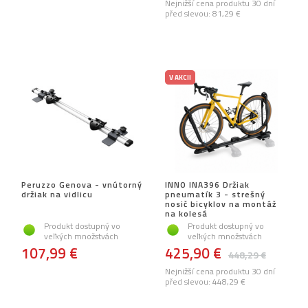
Nejnižší cena produktu 30 dní
před slevou:
81,29 €
V AKCII
Peruzzo Genova - vnútorný
INNO INA396 Držiak
držiak na vidlicu
pneumatík 3 - strešný
nosič bicyklov na montáž
na kolesá
Produkt dostupný vo
Produkt dostupný vo
veľkých množstvách
veľkých množstvách
107,99 €
425,90 €
448,29 €
Nejnižší cena produktu 30 dní
před slevou:
448,29 €