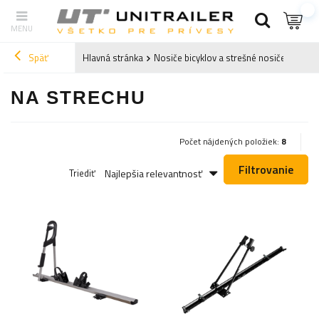
Späť
Hlavná stránka
Nosiče bicyklov a strešné nosiče
Nosič
NA STRECHU
Počet nájdených položiek:
8
Filtrovanie
Najlepšia relevantnosť
Triediť