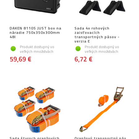
DAKEN 81105 JUST box na
Sada 4x rohových
náradie 750x350x300mm
zaisťovacích
48l
transportných pásov -
verzia E
Produkt dostupný vo
Produkt dostupný vo
veľkých množstvách
veľkých množstvách
59,69 €
6,72 €
Sada štyroch oranžových
Oranžový transportný pás