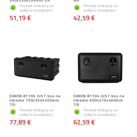
550x250x295mm 23l
40l
Produkt dostupný vo
Produkt dostupný vo
veľkých množstvách
veľkých množstvách
51,19 €
42,59 €
DAKEN 81106 JUST box na
DAKEN 81104 JUST box na
náradie 750x350x450mm
náradie 600x415x460mm
75l
70l
Produkt dostupný vo
Produkt dostupný vo
veľkých množstvách
veľkých množstvách
77,89 €
62,59 €