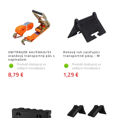
UNITRAILER 4m/50mm/5t
Rohový roh zaisťujúci
oranžový transportný pás s
transportné pásy - M
napínačom
Produkt dostupný vo
Produkt dostupný vo
veľkých množstvách
veľkých množstvách
8,79 €
1,29 €