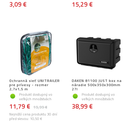
3,09 €
15,29 €
Ochranná sieť UNITRAILER
DAKEN 81100 JUST box na
pre prívesy - rozmer
náradie 500x350x300mm
2,7x1,5 m
27l
Produkt dostupný vo
Produkt dostupný vo
veľkých množstvách
veľkých množstvách
11,79 €
38,99 €
19,99 €
Nejnižší cena produktu 30 dní
před slevou:
10,50 €