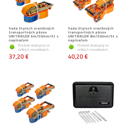
Sada štyroch oranžových
Sada štyroch oranžových
transportných pásov
transportných pásov
UNITRAILER 6m/50mm/5t s
UNITRAILER 8m/50mm/5t s
napínačom
napínačom
Produkt dostupný vo
Produkt dostupný vo
veľkých množstvách
veľkých množstvách
37,20 €
40,20 €