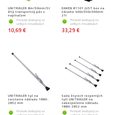
UNITRAILER 8m/50mm/5t
DAKEN 81101 JUST box na
žltý transportný pás s
náradie 400x350x300mm
napínačom
21l
Produkt dostupný vo
Produkt dostupný vo
veľkých množstvách
veľkých množstvách
10,69 €
33,29 €
UNITRAILER tyč na
Sada štyroch rozperných
zaistenie nákladu 1880-
tyčí UNITRAILER na
2852 mm
zabezpečenie nákladu
1880-2852 mm
Produkt dostupný vo
Produkt dostupný vo
veľkých množstvách
veľkých množstvách