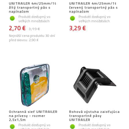
UNITRAILER 4m/25mm/1t
UNITRAILER 4m/25mm/1t
žltý transportný pás s
červený transportný pás s
napínačom
napínačom
Produkt dostupný vo
Produkt dostupný vo
veľkých množstvách
veľkých množstvách
2,70 €
3,29 €
3,19 €
Nejnižší cena produktu 30 dní
před slevou:
2,90 €
Ochranná sieť UNITRAILER
Rohová výstuha zaisťujúca
na prívesy - rozmer
transportné pásy
2,5x1,5m
UNITRAILER
Produkt dostupný vo
Produkt dostupný vo