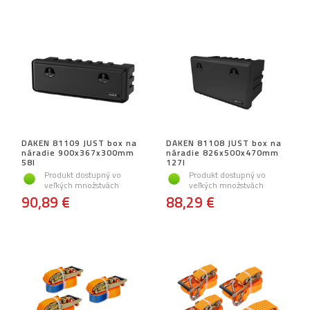
DAKEN 81109 JUST box na
DAKEN 81108 JUST box na
náradie 900x367x300mm
náradie 826x500x470mm
58l
127l
Produkt dostupný vo
Produkt dostupný vo
veľkých množstvách
veľkých množstvách
90,89 €
88,29 €