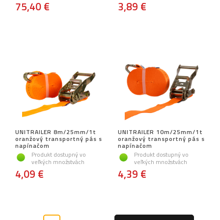
75,40 €
3,89 €
UNITRAILER 8m/25mm/1t
UNITRAILER 10m/25mm/1t
oranžový transportný pás s
oranžový transportný pás s
napínačom
napínačom
Produkt dostupný vo
Produkt dostupný vo
veľkých množstvách
veľkých množstvách
4,09 €
4,39 €