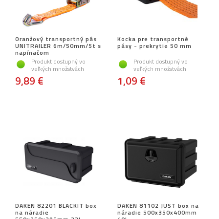
Oranžový transportný pás
Kocka pre transportné
UNITRAILER 6m/50mm/5t s
pásy - prekrytie 50 mm
napínačom
Produkt dostupný vo
Produkt dostupný vo
veľkých množstvách
veľkých množstvách
9,89 €
1,09 €
DAKEN 82201 BLACKIT box
DAKEN 81102 JUST box na
na náradie
náradie 500x350x400mm