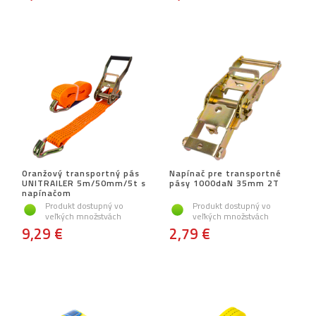
Oranžový transportný pás
Napínač pre transportné
UNITRAILER 5m/50mm/5t s
pásy 1000daN 35mm 2T
napínačom
Produkt dostupný vo
Produkt dostupný vo
veľkých množstvách
veľkých množstvách
9,29 €
2,79 €