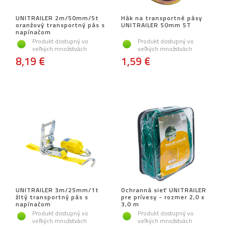
UNITRAILER 2m/50mm/5t
Hák na transportné pásy
oranžový transportný pás s
UNITRAILER 50mm 5T
napínačom
Produkt dostupný vo
Produkt dostupný vo
veľkých množstvách
veľkých množstvách
8,19 €
1,59 €
UNITRAILER 3m/25mm/1t
Ochranná sieť UNITRAILER
žltý transportný pás s
pre prívesy - rozmer 2,0 x
napínačom
3,0 m
Produkt dostupný vo
Produkt dostupný vo
veľkých množstvách
veľkých množstvách