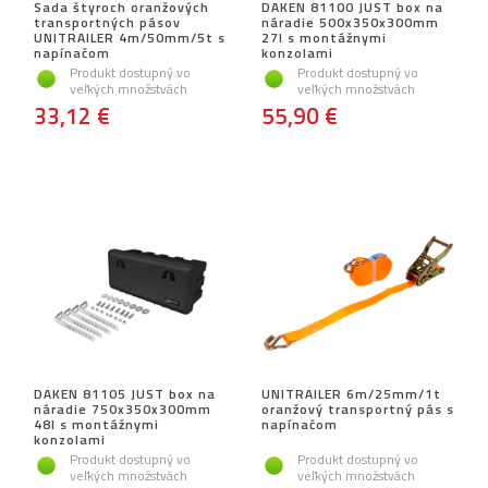
Sada štyroch oranžových
DAKEN 81100 JUST box na
transportných pásov
náradie 500x350x300mm
UNITRAILER 4m/50mm/5t s
27l s montážnymi
napínačom
konzolami
Produkt dostupný vo
Produkt dostupný vo
veľkých množstvách
veľkých množstvách
33,12 €
55,90 €
DAKEN 81105 JUST box na
UNITRAILER 6m/25mm/1t
náradie 750x350x300mm
oranžový transportný pás s
48l s montážnymi
napínačom
konzolami
Produkt dostupný vo
Produkt dostupný vo
veľkých množstvách
veľkých množstvách