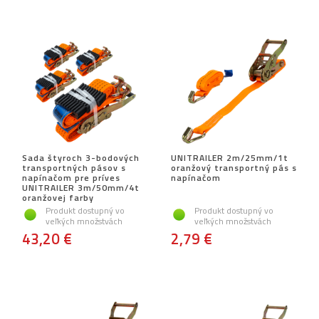
Sada štyroch 3-bodových
UNITRAILER 2m/25mm/1t
transportných pásov s
oranžový transportný pás s
napínačom pre príves
napínačom
UNITRAILER 3m/50mm/4t
oranžovej farby
Produkt dostupný vo
Produkt dostupný vo
veľkých množstvách
veľkých množstvách
43,20 €
2,79 €