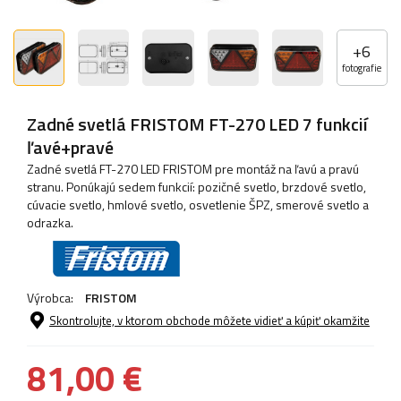
+
6
fotografie
Zadné svetlá FRISTOM FT-270 LED 7 funkcií
ľavé+pravé
Zadné svetlá FT-270 LED FRISTOM pre montáž na ľavú a pravú
stranu. Ponúkajú sedem funkcií: pozičné svetlo, brzdové svetlo,
cúvacie svetlo, hmlové svetlo, osvetlenie ŠPZ, smerové svetlo a
odrazka.
Výrobca:
FRISTOM
Skontrolujte, v ktorom obchode môžete vidieť a kúpiť okamžite
81,00 €