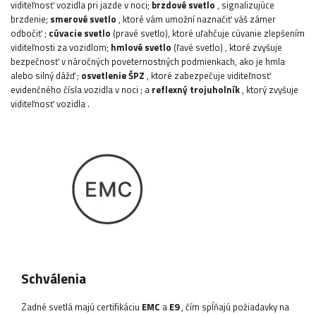
viditeľnosť vozidla pri jazde v noci;
brzdové svetlo
, signalizujúce
brzdenie;
smerové svetlo
, ktoré vám umožní naznačiť váš zámer
odbočiť
;
cúvacie
svetlo
(pravé svetlo),
ktoré uľahčuje cúvanie zlepšením
viditeľnosti za vozidlom;
hmlové svetlo
(ľavé svetlo)
, ktoré zvyšuje
bezpečnosť v náročných poveternostných podmienkach, ako je hmla
alebo silný dážď
;
osvetlenie ŠPZ
, ktoré zabezpečuje viditeľnosť
evidenčného čísla vozidla v noci
;
a
reflexný trojuholník
, ktorý zvyšuje
viditeľnosť vozidla
.
Schválenia
Zadné svetlá majú certifikáciu
EMC
a
E9
, čím spĺňajú požiadavky na