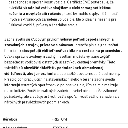
bezpečnosť a spoľahlivosť vozidla. Certifikát EMC potvrdzuje, že
svietidlá sú
odolné voči vonkajšiemu elektromagnetickému
rušeniu a nevytvárajú rušenie
, ktoré by mohlo ovplyvniť činnosť
iných elektronických zariadení vo vozidle. Ide o ideálne riešenia pre
úžitkové vozidlá, prívesy a špeciálne stroje.
Zadné svetlá sú kľúčovým prvkom
výbavy poľnohospodárskych a
stavebných strojov, prívesov a návesov
, pretože plnia signalizačnú
funkciu a
zabezpečujú viditeľnosť vozidla na ceste a na pracovisku
.
Vďaka správne zvoleným zadným svetlám môžete výrazne zvýšiť
bezpečnosť vodičov aj ostatných účastníkov cestnej premávky. Tieto
svietidlá
sú obzvlášť dôležité v podmienkach obmedzenej
viditeľnosti, ako je noc, hmla
alebo ťažké poveternostné podmienky.
Pri strojoch pracujúcich na staveniskách alebo v teréne zadné svetlá
informujú ostatných operátorov o polohe vozidla, čím sa minimalizuje
riziko kolízie. Použitie kvalitných zadných svetiel nielen spĺňa zákonné
požiadavky, ale zlepšuje aj životnosť a spoľahlivosť vášho zariadenia v
náročných prevádzkových podmienkach.
Výrobca
FRISTOM