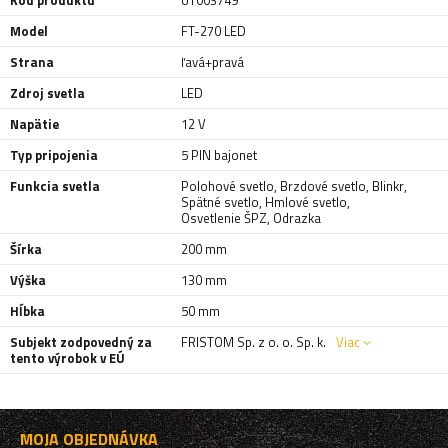
Kód produktu
UT003749
Model
FT-270 LED
Strana
ľavá+pravá
Zdroj svetla
LED
Napätie
12 V
Typ pripojenia
5 PIN bajonet
Funkcia svetla
Polohové svetlo
,
Brzdové svetlo
,
Blinkr
,
Spätné svetlo
,
Hmlové svetlo
,
Osvetlenie ŠPZ
,
Odrazka
Šírka
200 mm
Výška
130 mm
Hĺbka
50 mm
Subjekt zodpovedný za
FRISTOM Sp. z o. o. Sp. k.
Viac
tento výrobok v EÚ
MOJA OBJEDNÁVKA