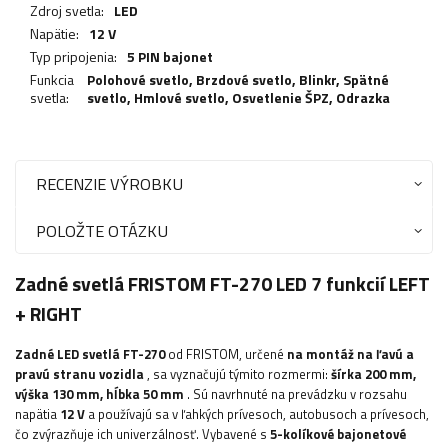
Zdroj svetla:
LED
Napätie:
12 V
Typ pripojenia:
5 PIN bajonet
Funkcia
Polohové svetlo,
Brzdové svetlo
,
Blinkr
,
Spätné
svetla:
svetlo
,
Hmlové svetlo
,
Osvetlenie ŠPZ
,
Odrazka
RECENZIE VÝROBKU
POLOŽTE OTÁZKU
Zadné svetlá FRISTOM FT-270 LED 7 funkcií LEFT
+ RIGHT
Zadné LED svetlá FT-270
od FRISTOM, určené
na montáž na
ľavú a
pravú
stranu vozidla
, sa vyznačujú týmito rozmermi:
šírka
200 mm,
výška 130 mm, hĺbka 50 mm
. Sú navrhnuté na prevádzku v
rozsahu
napätia
12 V
a používajú sa v ľahkých prívesoch, autobusoch a prívesoch,
čo zvýrazňuje ich univerzálnosť. Vybavené s
5-kolíkové bajonetové