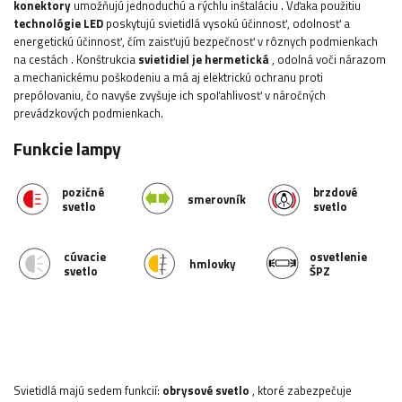
konektory
umožňujú jednoduchú a rýchlu inštaláciu
. Vďaka použitiu
technológie LED
poskytujú svietidlá vysokú účinnosť, odolnosť a
energetickú účinnosť, čím zaisťujú bezpečnosť v rôznych podmienkach
na cestách
.
Konštrukcia
svietidiel je hermetická
, odolná voči nárazom
a mechanickému poškodeniu a má aj elektrickú ochranu proti
prepólovaniu, čo navyše zvyšuje ich spoľahlivosť v náročných
prevádzkových podmienkach.
Funkcie lampy
pozičné
brzdové
smerovník
svetlo
svetlo
cúvacie
osvetlenie
hmlovky
svetlo
ŠPZ
Svietidlá majú sedem funkcií:
obrysové svetlo
, ktoré zabezpečuje