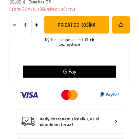
65,85 €
Cena bez DPH
Šetríte
6.01%
(
5.18
€
), nákup v súprave.
PRIDAŤ DO KOŠÍKA
Rýchle nakupovanie
1-Click
(bez registrácie)
Kedy dostanem zásielku, ak si
objednám teraz?