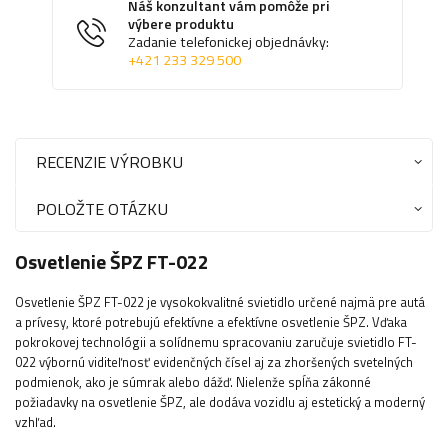
Náš konzultant vám pomôže pri
výbere produktu
Zadanie telefonickej objednávky:
+421 233 329 500
RECENZIE VÝROBKU
POLOŽTE OTÁZKU
Osvetlenie ŠPZ FT-022
Osvetlenie ŠPZ FT-022 je vysokokvalitné svietidlo určené najmä pre autá
a prívesy, ktoré potrebujú efektívne a efektívne osvetlenie ŠPZ. Vďaka
pokrokovej technológii a solídnemu spracovaniu zaručuje svietidlo FT-
022 výbornú viditeľnosť evidenčných čísel aj za zhoršených svetelných
podmienok, ako je súmrak alebo dážď. Nielenže spĺňa zákonné
požiadavky na osvetlenie ŠPZ, ale dodáva vozidlu aj estetický a moderný
vzhľad.