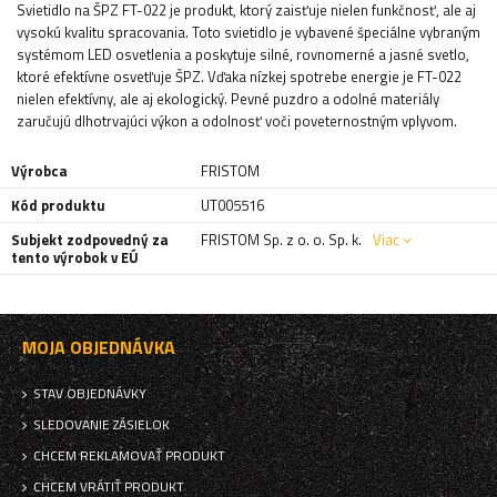
Svietidlo na ŠPZ FT-022 je produkt, ktorý zaisťuje nielen funkčnosť, ale aj
vysokú kvalitu spracovania. Toto svietidlo je vybavené špeciálne vybraným
systémom LED osvetlenia a poskytuje silné, rovnomerné a jasné svetlo,
ktoré efektívne osvetľuje ŠPZ. Vďaka nízkej spotrebe energie je FT-022
nielen efektívny, ale aj ekologický. Pevné puzdro a odolné materiály
zaručujú dlhotrvajúci výkon a odolnosť voči poveternostným vplyvom.
Výrobca
FRISTOM
Kód produktu
UT005516
Subjekt zodpovedný za
FRISTOM Sp. z o. o. Sp. k.
Viac
tento výrobok v EÚ
MOJA OBJEDNÁVKA
STAV OBJEDNÁVKY
SLEDOVANIE ZÁSIELOK
CHCEM REKLAMOVAŤ PRODUKT
CHCEM VRÁTIŤ PRODUKT