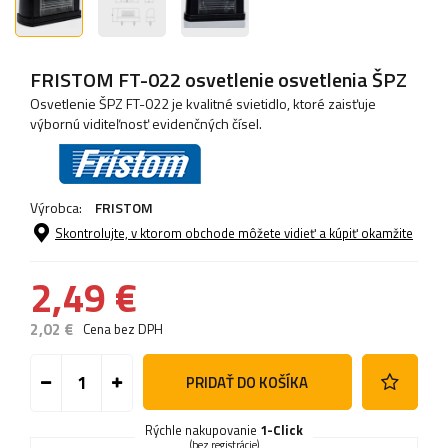
FRISTOM FT-022 osvetlenie osvetlenia ŠPZ
Osvetlenie ŠPZ FT-022 je kvalitné svietidlo, ktoré zaisťuje
výbornú viditeľnosť evidenčných čísel.
Výrobca:
FRISTOM
Skontrolujte, v ktorom obchode môžete vidieť a kúpiť okamžite
2,49 €
2,02 €
Cena bez DPH
PRIDAŤ DO KOŠÍKA
Rýchle nakupovanie
1-Click
(bez registrácie)