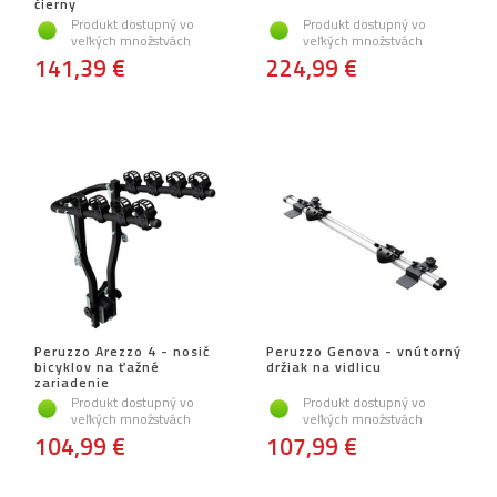
čierny
Produkt dostupný vo
Produkt dostupný vo
veľkých množstvách
veľkých množstvách
141,39 €
224,99 €
Peruzzo Arezzo 4 - nosič
Peruzzo Genova - vnútorný
bicyklov na ťažné
držiak na vidlicu
zariadenie
Produkt dostupný vo
Produkt dostupný vo
veľkých množstvách
veľkých množstvách
104,99 €
107,99 €