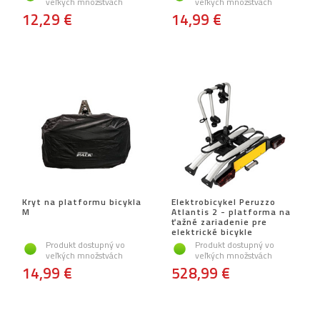
veľkých množstvách
veľkých množstvách
12,29 €
14,99 €
Kryt na platformu bicykla
Elektrobicykel Peruzzo
M
Atlantis 2 - platforma na
ťažné zariadenie pre
elektrické bicykle
Produkt dostupný vo
Produkt dostupný vo
veľkých množstvách
veľkých množstvách
14,99 €
528,99 €