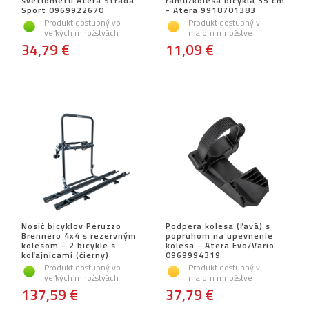
svetlometu Atera Strada
rámu/kolesa bicykla 35 cm
Sport 0969922670
- Atera 9918701383
Produkt dostupný vo
Produkt dostupný v
veľkých množstvách
malom množstve
34,79 €
11,09 €
Nosič bicyklov Peruzzo
Podpera kolesa (ľavá) s
Brennero 4x4 s rezervným
popruhom na upevnenie
kolesom - 2 bicykle s
kolesa - Atera Evo/Vario
koľajnicami (čierny)
0969994319
Produkt dostupný vo
Produkt dostupný v
veľkých množstvách
malom množstve
137,59 €
37,79 €