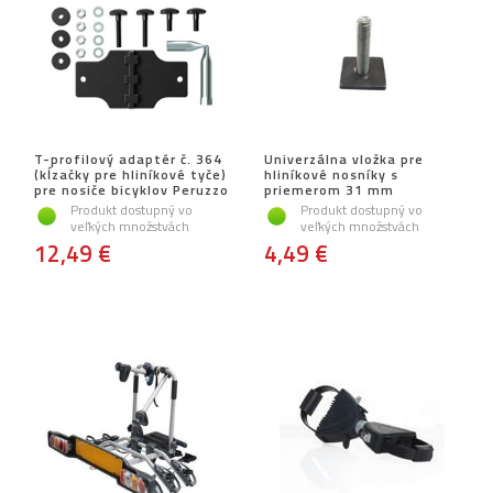
T-profilový adaptér č. 364
Univerzálna vložka pre
(kĺzačky pre hliníkové tyče)
hliníkové nosníky s
pre nosiče bicyklov Peruzzo
priemerom 31 mm
Produkt dostupný vo
Produkt dostupný vo
veľkých množstvách
veľkých množstvách
12,49 €
4,49 €