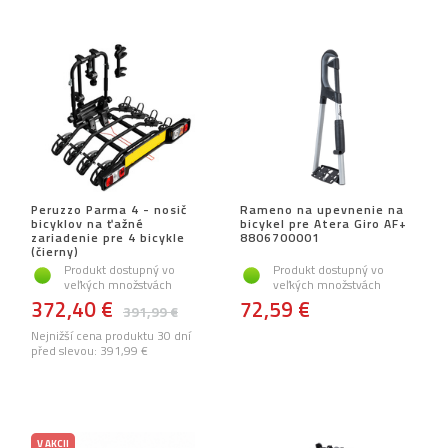
Peruzzo Parma 4 - nosič
Rameno na upevnenie na
bicyklov na ťažné
bicykel pre Atera Giro AF+
zariadenie pre 4 bicykle
8806700001
(čierny)
Produkt dostupný vo
Produkt dostupný vo
veľkých množstvách
veľkých množstvách
372,40 €
72,59 €
391,99 €
Nejnižší cena produktu 30 dní
před slevou:
391,99 €
V AKCII