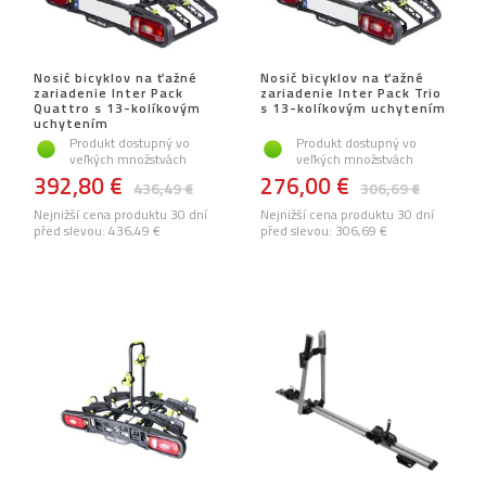
Nosič bicyklov na ťažné
Nosič bicyklov na ťažné
zariadenie Inter Pack
zariadenie Inter Pack Trio
Quattro s 13-kolíkovým
s 13-kolíkovým uchytením
uchytením
Produkt dostupný vo
Produkt dostupný vo
veľkých množstvách
veľkých množstvách
392,80 €
276,00 €
436,49 €
306,69 €
Nejnižší cena produktu 30 dní
Nejnižší cena produktu 30 dní
před slevou:
436,49 €
před slevou:
306,69 €