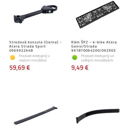
Stredová konzola (čierna) -
Rám ŠPZ - e-bike Atera
Atera Strada Sport
Genio/Strada
0969922648
991870064200/092903
Produkt dostupný v
Produkt dostupný vo
malom množstve
veľkých množstvách
59,69 €
9,49 €