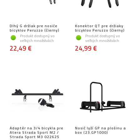
Dlhý G držiak pre nosiče
Konektor QT pre držiaky
bicyklov Peruzzo (čierny)
bicyklov Peruzzo (čierny)
Produkt dostupný vo
Produkt dostupný vo
veľkých množstvách
veľkých množstvách
22,49 €
24,99 €
Adaptér na 3/4 bicykla pre
Nosič lyží GP na plošinu a
Atera Strada Sport M2 /
box (23.GP1000)
Strada Sport M3 022625