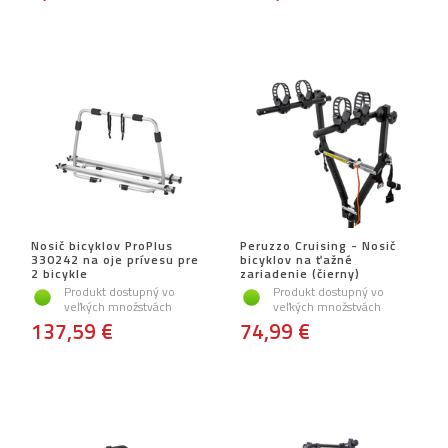
Nosič bicyklov ProPlus
Peruzzo Cruising - Nosič
330242 na oje prívesu pre
bicyklov na ťažné
2 bicykle
zariadenie (čierny)
Produkt dostupný vo
Produkt dostupný vo
veľkých množstvách
veľkých množstvách
137,59 €
74,99 €