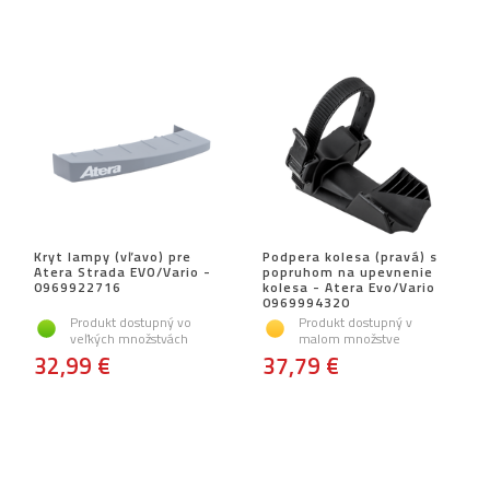
Kryt lampy (vľavo) pre
Podpera kolesa (pravá) s
Atera Strada EVO/Vario -
popruhom na upevnenie
0969922716
kolesa - Atera Evo/Vario
0969994320
Produkt dostupný vo
Produkt dostupný v
veľkých množstvách
malom množstve
32,99 €
37,79 €