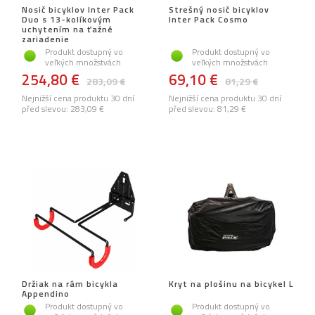
Nosič bicyklov Inter Pack
Strešný nosič bicyklov
Duo s 13-kolíkovým
Inter Pack Cosmo
uchytením na ťažné
zariadenie
Produkt dostupný vo
Produkt dostupný vo
veľkých množstvách
veľkých množstvách
254,80 €
69,10 €
283,09 €
81,29 €
Nejnižší cena produktu 30 dní
Nejnižší cena produktu 30 dní
před slevou:
283,09 €
před slevou:
81,29 €
Držiak na rám bicykla
Kryt na plošinu na bicykel L
Appendino
Produkt dostupný vo
Produkt dostupný vo