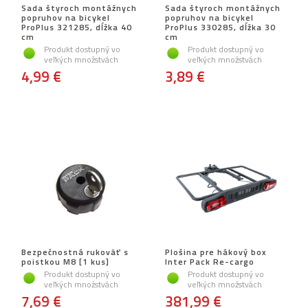
Sada štyroch montážnych
Sada štyroch montážnych
popruhov na bicykel
popruhov na bicykel
ProPlus 321285, dĺžka 40
ProPlus 330285, dĺžka 30
cm
cm
Produkt dostupný vo
Produkt dostupný vo
veľkých množstvách
veľkých množstvách
4,99 €
3,89 €
Bezpečnostná rukoväť s
Plošina pre hákový box
poistkou M8 [1 kus]
Inter Pack Re-cargo
Produkt dostupný vo
Produkt dostupný vo
veľkých množstvách
veľkých množstvách
7,69 €
381,99 €