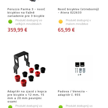
Peruzzo Parma 3 - nosič
Nosič bicyklov (strieborný)
bicyklov na ťažné
- Atera 022633
zariadenie pre 3 bicykle
Produkt dostupný vo
Produkt dostupný v
veľkých množstvách
malom množstve
359,99 €
65,99 €
Adaptér na zjazd z kopca
Padova / Venezia -
pre bicykle s 12 mm, 15
adaptér č. 955
mm a 20 mm pevnými
osami
Produkt dostupný vo
Produkt dostupný vo