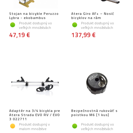
Stojan na bicykle Peruzzo
Atera Giro AF+ – Nosič
Lybra - ekobambus
bicyklov na rám
Produkt dostupný vo
Produkt dostupný vo
veľkých množstvách
veľkých množstvách
47,19 €
137,99 €
Adaptér na 3/4 bicykla pre
Bezpečnostná rukoväť s
Atera Strada EVO RV / EVO
poistkou M6 [1 kus]
3 022711
Produkt dostupný v
Produkt dostupný vo
malom množstve
veľkých množstvách