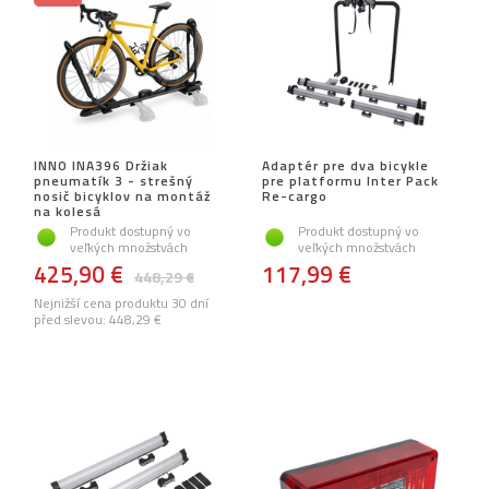
INNO INA396 Držiak
Adaptér pre dva bicykle
pneumatík 3 - strešný
pre platformu Inter Pack
nosič bicyklov na montáž
Re-cargo
na kolesá
Produkt dostupný vo
Produkt dostupný vo
veľkých množstvách
veľkých množstvách
425,90 €
117,99 €
448,29 €
Nejnižší cena produktu 30 dní
před slevou:
448,29 €