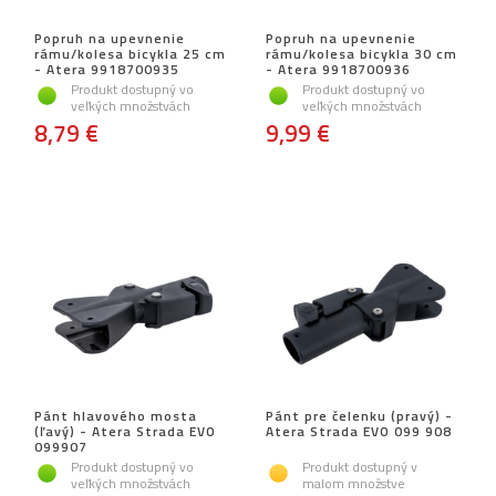
Popruh na upevnenie
Popruh na upevnenie
rámu/kolesa bicykla 25 cm
rámu/kolesa bicykla 30 cm
- Atera 9918700935
- Atera 9918700936
Produkt dostupný vo
Produkt dostupný vo
veľkých množstvách
veľkých množstvách
8,79 €
9,99 €
Pánt hlavového mosta
Pánt pre čelenku (pravý) -
(ľavý) - Atera Strada EVO
Atera Strada EVO 099 908
099907
Produkt dostupný vo
Produkt dostupný v
veľkých množstvách
malom množstve