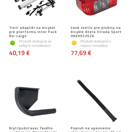
Tretí adaptér na bicykel
Ľavé svetlo pre plošiny na
pre platformu Inter Pack
bicykle Atera Strada Sport
Re-cargo
0969922626
Produkt dostupný vo
Produkt dostupný v
veľkých množstvách
malom množstve
40,19 €
77,69 €
Kryt/podstavec ľavého
Popruh na upevnenie