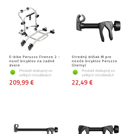
E-bike Peruzzo Firenze 2 -
Stredný držiak M pre
nosič bicyklov na zadné
nosiče bicyklov Peruzzo
dvere
(čierny)
Produkt dostupný vo
Produkt dostupný vo
veľkých množstvách
veľkých množstvách
209,99 €
22,49 €