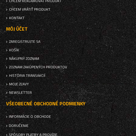
CHCEM REKLAMOVAŤ PRODUKT
CHCEM VRÁTIŤ PRODUKT
KONTAKT
MÔJ ÚČET
ZAREGISTRUJTE SA
KOŠÍK
NÁKUPNÝ ZOZNAM
ZOZNAM ZAKÚPENÝCH PRODUKTOV
HISTÓRIA TRANSAKCIÍ
MOJE ZĽAVY
NEWSLETTER
VŠEOBECNÉ OBCHODNÉ PODMIENKY
INFORMÁCIE O OBCHODE
DORUČENIE
SPÔSOBY PLATBY A PROVÍZIE