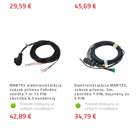
29,59 €
45,69 €
MANTES elektroinštalácia
Elektroinštalácia MANTES,
zväzok prívesu ťažného
zväzok prívesu, 5m,
vozidla 7 m 13 PIN
zástrčka 7 PIN, bajonety 2x
zástrčka 6,3 konektory
5 PIN
Produkt dostupný vo
Produkt dostupný vo
veľkých množstvách
veľkých množstvách
42,89 €
34,79 €