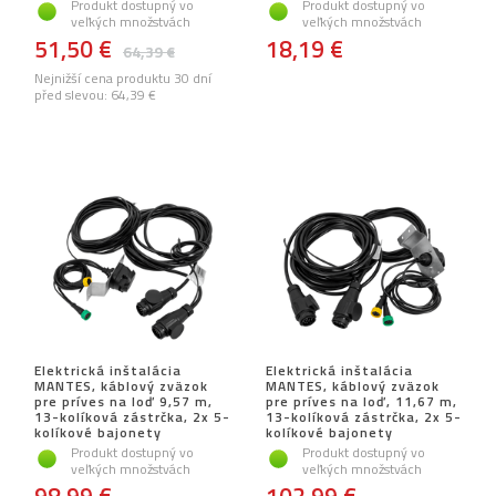
Produkt dostupný vo
Produkt dostupný vo
veľkých množstvách
veľkých množstvách
51,50 €
18,19 €
64,39 €
Nejnižší cena produktu 30 dní
před slevou:
64,39 €
Elektrická inštalácia
Elektrická inštalácia
MANTES, káblový zväzok
MANTES, káblový zväzok
pre príves na loď 9,57 m,
pre príves na loď, 11,67 m,
13-kolíková zástrčka, 2x 5-
13-kolíková zástrčka, 2x 5-
kolíkové bajonety
kolíkové bajonety
Produkt dostupný vo
Produkt dostupný vo
veľkých množstvách
veľkých množstvách