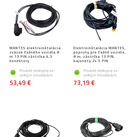
MANTES elektroinštalácia
Elektroinštalácia MANTES,
zväzok ťažného vozidla 8
popruhy pre ťažné vozidlo,
m 13 PIN zástrčka 6,3
8 m, zástrčka 13 PIN,
konektory
bajonety 2x 5 PIN
Produkt dostupný vo
Produkt dostupný vo
veľkých množstvách
veľkých množstvách
53,49 €
73,19 €