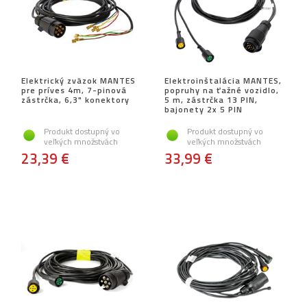
Elektrický zväzok MANTES
Elektroinštalácia MANTES,
pre príves 4m, 7-pinová
popruhy na ťažné vozidlo,
zástrčka, 6,3" konektory
5 m, zástrčka 13 PIN,
bajonety 2x 5 PIN
Produkt dostupný vo
Produkt dostupný vo
veľkých množstvách
veľkých množstvách
23,39 €
33,99 €