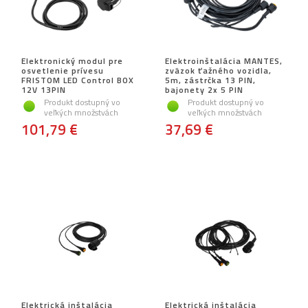
Elektronický modul pre
Elektroinštalácia MANTES,
osvetlenie prívesu
zväzok ťažného vozidla,
FRISTOM LED Control BOX
5m, zástrčka 13 PIN,
12V 13PIN
bajonety 2x 5 PIN
Produkt dostupný vo
Produkt dostupný vo
veľkých množstvách
veľkých množstvách
101,79 €
37,69 €
Elektrická inštalácia
Elektrická inštalácia