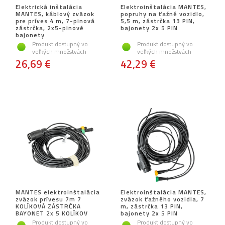
Elektrická inštalácia
Elektroinštalácia MANTES,
MANTES, káblový zväzok
popruhy na ťažné vozidlo,
pre príves 4 m, 7-pinová
5,5 m, zástrčka 13 PIN,
zástrčka, 2x5-pinové
bajonety 2x 5 PIN
bajonety
Produkt dostupný vo
Produkt dostupný vo
veľkých množstvách
veľkých množstvách
26,69 €
42,29 €
MANTES elektroinštalácia
Elektroinštalácia MANTES,
zväzok prívesu 7m 7
zväzok ťažného vozidla, 7
KOLÍKOVÁ ZÁSTRČKA
m, zástrčka 13 PIN,
BAYONET 2x 5 KOLÍKOV
bajonety 2x 5 PIN
Produkt dostupný vo
Produkt dostupný vo