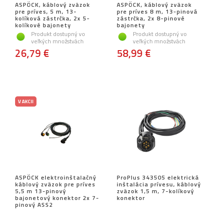
ASPÖCK, káblový zväzok
ASPÖCK, káblový zväzok
pre príves, 5 m, 13-
pre príves 8 m, 13-pinová
kolíková zástrčka, 2x 5-
zástrčka, 2x 8-pinové
kolíkové bajonety
bajonety
Produkt dostupný vo
Produkt dostupný vo
veľkých množstvách
veľkých množstvách
26,79 €
58,99 €
V AKCII
ASPÖCK elektroinštalačný
ProPlus 343505 elektrická
káblový zväzok pre príves
inštalácia prívesu, káblový
5,5 m 13-pinový
zväzok 1,5 m, 7-kolíkový
bajonetový konektor 2x 7-
konektor
pinový ASS2