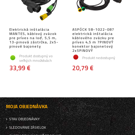
Elektrická inštalácia
ASPÖCK 58-1022-087
MANTES, káblový zväzok
elektrická inštalácia
pre príves na loď, 5,5 m,
káblového zväzku pre
13-pinová zástrčka, 2x5-
príves 4,5 m 7PINOVÝ
pinové bajonety
konektor bajonetový
2x5PINOVÝ
Produkt dostupný vo
Produkt nedostupný
veľkých množstvách
33,99 €
20,79 €
MOJA OBJEDNÁVKA
STAV OBJEDNÁVKY
SLEDOVANIE ZÁSIELOK