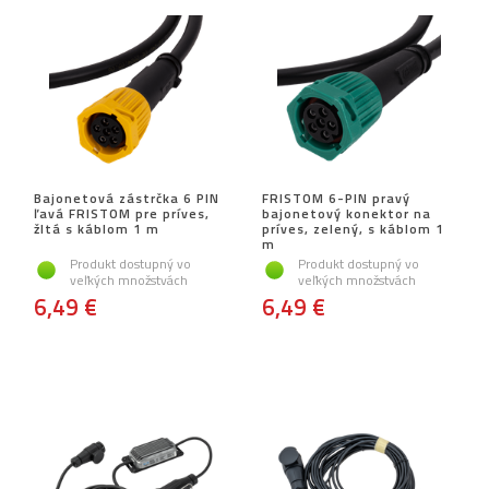
Bajonetová zástrčka 6 PIN
FRISTOM 6-PIN pravý
ľavá FRISTOM pre príves,
bajonetový konektor na
žltá s káblom 1 m
príves, zelený, s káblom 1
m
Produkt dostupný vo
Produkt dostupný vo
veľkých množstvách
veľkých množstvách
6,49 €
6,49 €