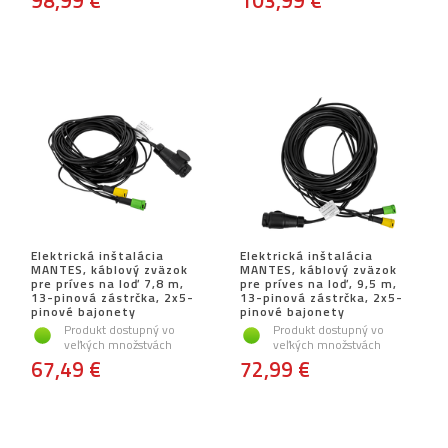
98,99 €
103,99 €
Elektrická inštalácia
Elektrická inštalácia
MANTES, káblový zväzok
MANTES, káblový zväzok
pre príves na loď 7,8 m,
pre príves na loď, 9,5 m,
13-pinová zástrčka, 2x5-
13-pinová zástrčka, 2x5-
pinové bajonety
pinové bajonety
Produkt dostupný vo
Produkt dostupný vo
veľkých množstvách
veľkých množstvách
67,49 €
72,99 €