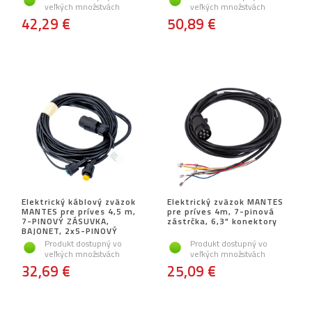
veľkých množstvách
veľkých množstvách
42,29 €
50,89 €
Elektrický káblový zväzok
Elektrický zväzok MANTES
MANTES pre príves 4,5 m,
pre príves 4m, 7-pinová
7-PINOVÝ ZÁSUVKA,
zástrčka, 6,3" konektory
BAJONET, 2x5-PINOVÝ
Produkt dostupný vo
Produkt dostupný vo
veľkých množstvách
veľkých množstvách
32,69 €
25,09 €