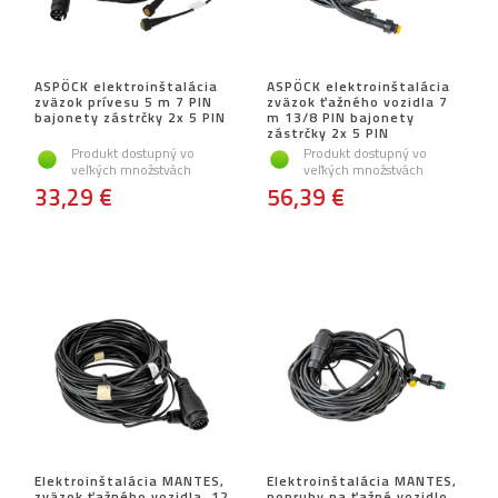
ASPÖCK elektroinštalácia
ASPÖCK elektroinštalácia
zväzok prívesu 5 m 7 PIN
zväzok ťažného vozidla 7
bajonety zástrčky 2x 5 PIN
m 13/8 PIN bajonety
zástrčky 2x 5 PIN
Produkt dostupný vo
Produkt dostupný vo
veľkých množstvách
veľkých množstvách
33,29 €
56,39 €
Elektroinštalácia MANTES,
Elektroinštalácia MANTES,
zväzok ťažného vozidla, 12
popruhy na ťažné vozidlo,