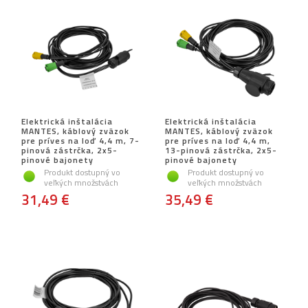
Elektrická inštalácia
Elektrická inštalácia
MANTES, káblový zväzok
MANTES, káblový zväzok
pre príves na loď 4,4 m, 7-
pre príves na loď 4,4 m,
pinová zástrčka, 2x5-
13-pinová zástrčka, 2x5-
pinové bajonety
pinové bajonety
Produkt dostupný vo
Produkt dostupný vo
veľkých množstvách
veľkých množstvách
31,49 €
35,49 €