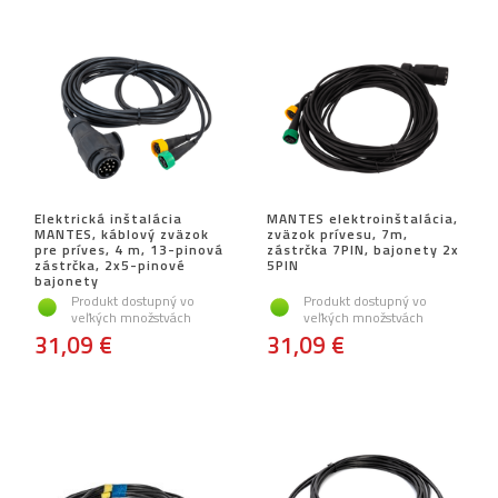
Elektrická inštalácia
MANTES elektroinštalácia,
MANTES, káblový zväzok
zväzok prívesu, 7m,
pre príves, 4 m, 13-pinová
zástrčka 7PIN, bajonety 2x
zástrčka, 2x5-pinové
5PIN
bajonety
Produkt dostupný vo
Produkt dostupný vo
veľkých množstvách
veľkých množstvách
31,09 €
31,09 €