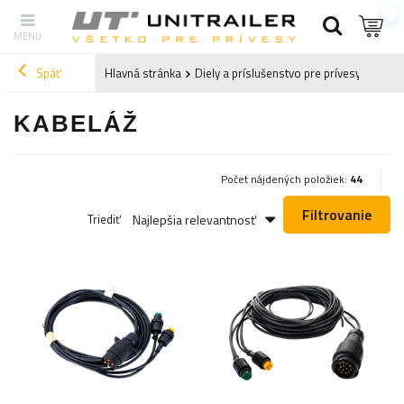
Späť
Hlavná stránka
Diely a príslušenstvo pre prívesy
Osvet
KABELÁŽ
Počet nájdených položiek:
44
Filtrovanie
Najlepšia relevantnosť
Triediť