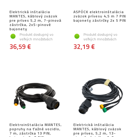
Elektrická inštalácia
ASPÖCK elektroinštalácia
MANTES, káblový zväzok
zväzok prívesu 4,5 m 7 PIN
pre príves 5,2 m, 7-pinová
bajonety zástrčky 2x 5 PIN
zástrčka, 2x5-pinové
bajonety
Produkt dostupný vo
Produkt dostupný vo
veľkých množstvách
veľkých množstvách
36,59 €
32,19 €
Elektroinštalácia MANTES,
Elektrická inštalácia
popruhy na ťažné vozidlo,
MANTES, káblový zväzok
7 m, zástrčka 13 PIN,
pre príves, 5,2 m, 13-