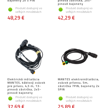
bajonety 2x 5 PIN
pinová zástrčka, 2x5-
pinové bajonety
Produkt dostupný vo
Produkt dostupný vo
veľkých množstvách
veľkých množstvách
48,29 €
42,29 €
Elektrická inštalácia
MANTES elektroinštalácia,
MANTES, káblový zväzok
zväzok prívesu, 5m,
pre príves, 4,5 m, 13-
zástrčka 7PIN, bajonety 2x
pinová zástrčka, 2x5-
5PIN
pinové bajonety
Produkt dostupný vo
Produkt dostupný vo
veľkých množstvách
veľkých množstvách
37,69 €
25,89 €