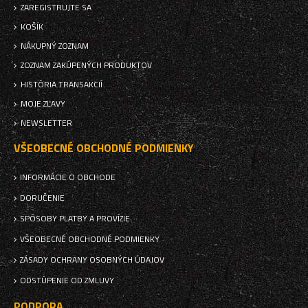
ZAREGISTRUJTE SA
KOŠÍK
NÁKUPNÝ ZOZNAM
ZOZNAM ZAKÚPENÝCH PRODUKTOV
HISTÓRIA TRANSAKCIÍ
MOJE ZĽAVY
NEWSLETTER
VŠEOBECNÉ OBCHODNÉ PODMIENKY
INFORMÁCIE O OBCHODE
DORUČENIE
SPÔSOBY PLATBY A PROVÍZIE
VŠEOBECNÉ OBCHODNÉ PODMIENKY
ZÁSADY OCHRANY OSOBNÝCH ÚDAJOV
ODSTÚPENIE OD ZMLUVY
PODPORA