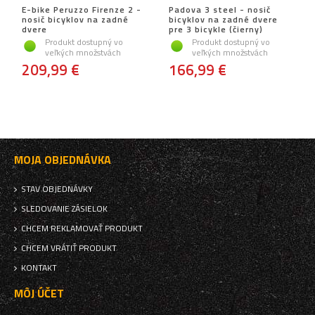
E-bike Peruzzo Firenze 2 -
Padova 3 steel - nosič
nosič bicyklov na zadné
bicyklov na zadné dvere
dvere
pre 3 bicykle (čierny)
Produkt dostupný vo
Produkt dostupný vo
veľkých množstvách
veľkých množstvách
209,99 €
166,99 €
MOJA OBJEDNÁVKA
STAV OBJEDNÁVKY
SLEDOVANIE ZÁSIELOK
CHCEM REKLAMOVAŤ PRODUKT
CHCEM VRÁTIŤ PRODUKT
KONTAKT
MÔJ ÚČET