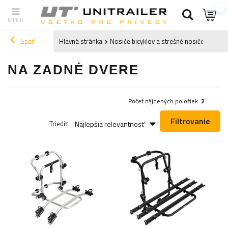
Späť
Hlavná stránka
Nosiče bicyklov a strešné nosiče
Nosič
NA ZADNÉ DVERE
Počet nájdených položiek:
2
Filtrovanie
Najlepšia relevantnosť
Triediť