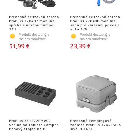
Prenosná cestovná sprcha
Prenosná cestovná sprcha
ProPlus 770407 mobilná
ProPlus 770408 mobilná
sprcha s nožnou pumpou
sada pre karavan, príves a
11 l
auto 12V
Produkt dostupný v
Produkt dostupný v
malom množstve
malom množstve
51,99 €
23,39 €
ProPlus 761472PMV02
Prenosná kempingová
Stojan na taniere Camper
toaleta ProPlus 370415CR,
Penový stojan na 8
sivá, 10 l/10 l