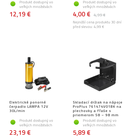
Produkt dostupný vo
Produkt dostupný vo
veľkých množstvách
veľkých množstvách
12,19 €
4,00 €
4,99 €
Nejnižší cena produktu 30 dní
před slevou:
4,99 €
Elektrické ponorné
Skladací držiak na nápoje
čerpadlo LAMPA 12V
ProPlus 761474V01BK na
30L/min
plechovky a fľaše s
priemerom 58 – 98 mm
Produkt dostupný vo
Produkt dostupný vo
veľkých množstvách
veľkých množstvách
23,19 €
5,89 €