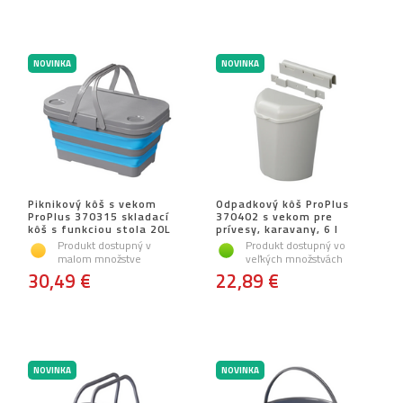
NOVINKA
NOVINKA
Piknikový kôš s vekom
Odpadkový kôš ProPlus
ProPlus 370315 skladací
370402 s vekom pre
kôš s funkciou stola 20L
prívesy, karavany, 6 l
Produkt dostupný v
Produkt dostupný vo
malom množstve
veľkých množstvách
30,49 €
22,89 €
NOVINKA
NOVINKA