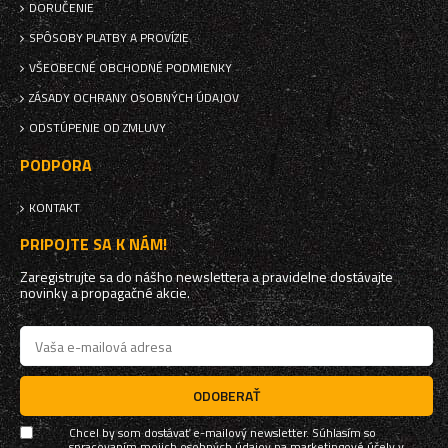
DORUČENIE
SPÔSOBY PLATBY A PROVÍZIE
VŠEOBECNÉ OBCHODNÉ PODMIENKY
ZÁSADY OCHRANY OSOBNÝCH ÚDAJOV
ODSTÚPENIE OD ZMLUVY
PODPORA
KONTAKT
PRIPOJTE SA K NÁM!
Zaregistrujte sa do nášho newslettera a pravidelne dostávajte
novinky a propagačné akcie.
ODOBERAŤ
Chcel by som dostávať e-mailový newsletter. Súhlasím so
spracovaním mojich osobných údajov na marketingové účely v