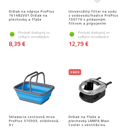
Držiak na nápoje ProPlus
Univerzálny filter na vodu
761482V01 Držiak na
z vodovodu/hadice ProPlus
plechovky a fľaše
150770 s prídavným
filtrom a pripojením
Produkt dostupný vo
Produkt dostupný vo
veľkých množstvách
veľkých množstvách
8,39 €
12,79 €
V AKCII
Skladacia cestovná misa
Držiak na fľaše a
ProPlus 370303, silikónová,
plechovky LAMPA Maxi
9 l
Cooler s ventiláciou