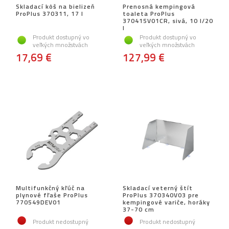
Skladací kôš na bielizeň
Prenosná kempingová
ProPlus 370311, 17 l
toaleta ProPlus
370415V01CR, sivá, 10 l/20
l
Produkt dostupný vo
Produkt dostupný vo
veľkých množstvách
veľkých množstvách
17,69 €
127,99 €
Multifunkčný kľúč na
Skladací veterný štít
plynové fľaše ProPlus
ProPlus 370340V03 pre
770549DEV01
kempingové variče, horáky
37-70 cm
Produkt nedostupný
Produkt nedostupný