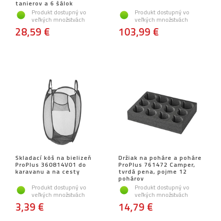
tanierov a 6 šálok
Produkt dostupný vo
Produkt dostupný vo
veľkých množstvách
veľkých množstvách
28,59 €
103,99 €
Skladací kôš na bielizeň
Držiak na poháre a poháre
ProPlus 360814V01 do
ProPlus 761472 Camper,
karavanu a na cesty
tvrdá pena, pojme 12
pohárov
Produkt dostupný vo
Produkt dostupný vo
veľkých množstvách
veľkých množstvách
3,39 €
14,79 €