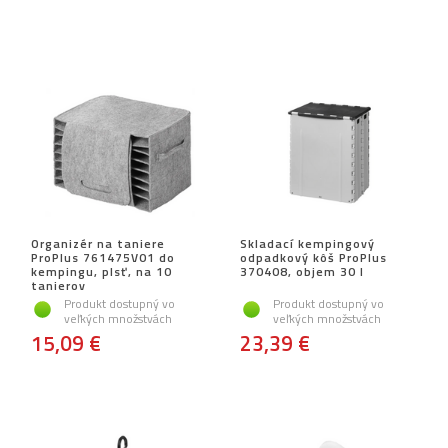
Organizér na taniere
Skladací kempingový
ProPlus 761475V01 do
odpadkový kôš ProPlus
kempingu, plsť, na 10
370408, objem 30 l
tanierov
Produkt dostupný vo
Produkt dostupný vo
veľkých množstvách
veľkých množstvách
15,09 €
23,39 €