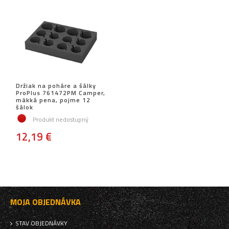
Držiak na poháre a šálky
ProPlus 761472PM Camper,
mäkká pena, pojme 12
šálok
Produkt nedostupný
12,19 €
MOJA OBJEDNÁVKA
STAV OBJEDNÁVKY