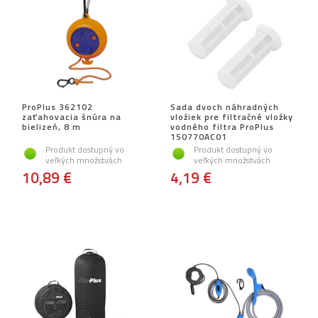
ProPlus 362102
Sada dvoch náhradných
zaťahovacia šnúra na
vložiek pre filtračné vložky
bielizeň, 8 m
vodného filtra ProPlus
150770AC01
Produkt dostupný vo
Produkt dostupný vo
veľkých množstvách
veľkých množstvách
10,89 €
4,19 €