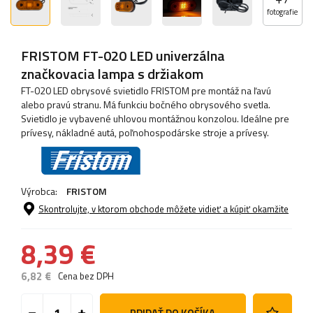
fotografie
FRISTOM FT-020 LED univerzálna
značkovacia lampa s držiakom
FT-020 LED obrysové svietidlo FRISTOM pre montáž na ľavú
alebo pravú stranu. Má funkciu bočného obrysového svetla.
Svietidlo je vybavené uhlovou montážnou konzolou. Ideálne pre
prívesy, nákladné autá, poľnohospodárske stroje a prívesy.
Výrobca:
FRISTOM
Skontrolujte, v ktorom obchode môžete vidieť a kúpiť okamžite
8,39 €
6,82 €
Cena bez DPH