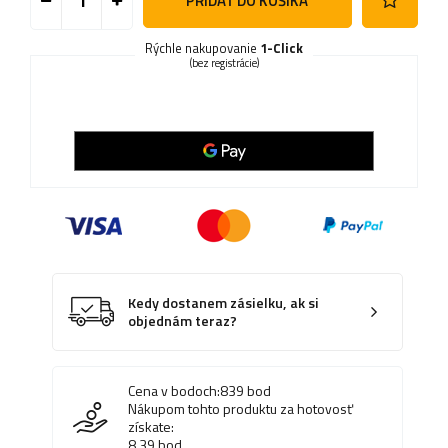
PRIDAŤ DO KOŠÍKA
Rýchle nakupovanie
1-Click
(bez registrácie)
Kedy dostanem zásielku, ak si
objednám teraz?
Cena v bodoch:
839
bod
Nákupom tohto produktu za hotovosť
získate:
8.39
bod