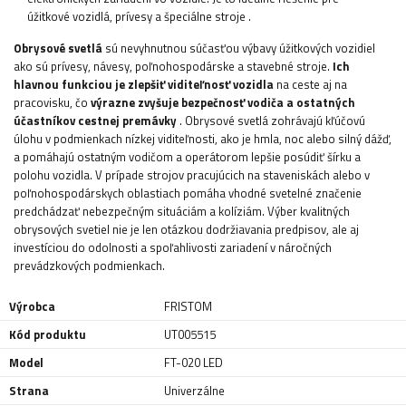
úžitkové vozidlá, prívesy a špeciálne stroje
.
Obrysové svetlá
sú nevyhnutnou súčasťou výbavy úžitkových vozidiel
ako sú prívesy, návesy, poľnohospodárske a stavebné stroje.
Ich
hlavnou
funkciou je zlepšiť viditeľnosť vozidla
na ceste aj na
pracovisku, čo
výrazne zvyšuje bezpečnosť vodiča a ostatných
účastníkov cestnej premávky
. Obrysové svetlá zohrávajú kľúčovú
úlohu v podmienkach nízkej viditeľnosti, ako je hmla, noc alebo silný dážď,
a pomáhajú ostatným vodičom a operátorom lepšie posúdiť šírku a
polohu vozidla. V prípade strojov pracujúcich na staveniskách alebo v
poľnohospodárskych oblastiach pomáha vhodné svetelné značenie
predchádzať nebezpečným situáciám a kolíziám. Výber kvalitných
obrysových svetiel nie je len otázkou dodržiavania predpisov, ale aj
investíciou do odolnosti a spoľahlivosti zariadení v náročných
prevádzkových podmienkach.
Výrobca
FRISTOM
Kód produktu
UT005515
Model
FT-020 LED
Strana
Univerzálne