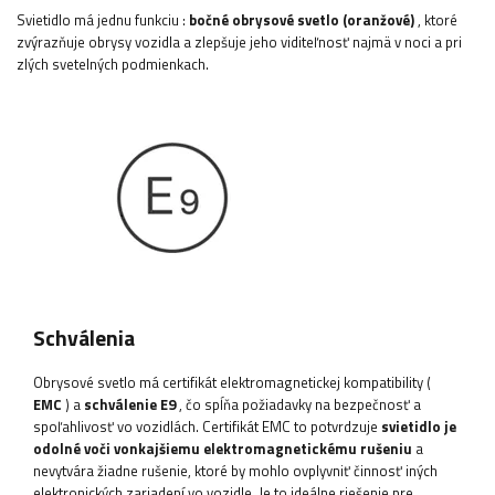
Svietidlo má
jednu funkciu
:
bočné obrysové svetlo (oranžové)
, ktoré
zvýrazňuje obrysy vozidla a zlepšuje jeho viditeľnosť najmä v noci a pri
zlých svetelných podmienkach.
Schválenia
Obrysové svetlo má certifikát elektromagnetickej kompatibility (
EMC
) a
schválenie E9
, čo spĺňa požiadavky na bezpečnosť a
spoľahlivosť vo vozidlách. Certifikát EMC to potvrdzuje
svietidlo je
odolné voči vonkajšiemu elektromagnetickému rušeniu
a
nevytvára žiadne rušenie, ktoré by mohlo ovplyvniť činnosť iných
elektronických zariadení vo vozidle. Je to ideálne riešenie pre