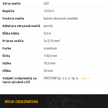
Zdroj svetla
LED
Napätie
12/24 V
Funkcia svetla
bočné obrysové svietidlo
Kábel pre obrysové svetlá
plochý
Dĺžka kábla
0,5 m
Prierez vodiča
2x 0,75 mm²
Farba
oranžová
Šírka
118,5 mm
Výška
70,5 mm
Hĺbka
20 mm
Subjekt zodpovedný za
FRISTOM Sp. z o. o. Sp. k.
Viac
tento výrobok v EÚ
MOJA OBJEDNÁVKA