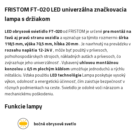
FRISTOM FT-020 LED univerzálna značkovacia
lampa s držiakom
LED obrysové svietidlo FT-020
od FRISTOM je určené
pre montáž na
ľavú aj pravú stranu vozidla
a vyznačuje sa týmito rozmermi:
šírka
118,5
mm, výška 70,5 mm, hĺbka 20 mm
.
Je navrhnutý na prevádzku v
rozsahu napätia 12-24 V
, môže byť použitý v prívesoch,
poľnohospodárskych strojoch, nákladných autách a prívesoch, čo
zvýrazňuje jeho univerzálnosť
. Vybavený
uhlovou montážnou
konzolou
a
0,5 m plochým káblom
umožňuje jednoduchú a rýchlu
inštaláciu.
Vďaka použitiu
LED technológie
Lampa poskytuje vysoký
výkon, odolnosť a energetickú účinnosť, čím zaisťuje bezpečnosť v
rôznych podmienkach na ceste. Svietidlo je odolné voči nárazom a
mechanickému poškodeniu.
Funkcie lampy
bočné obrysové svetlo