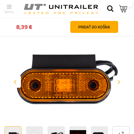
Späť
Hlavná stránka
Diely a príslušenstvo pre prívesy
Osvetlen
8,39 €
PRIDAŤ DO KOŠÍKA
+
7