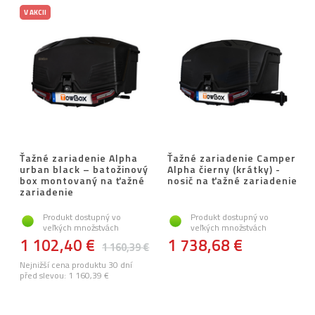
V AKCII
Ťažné zariadenie Alpha
Ťažné zariadenie Camper
urban black – batožinový
Alpha čierny (krátky) -
box montovaný na ťažné
nosič na ťažné zariadenie
zariadenie
Produkt dostupný vo
Produkt dostupný vo
veľkých množstvách
veľkých množstvách
1 102,40 €
1 738,68 €
1 160,39 €
Nejnižší cena produktu 30 dní
před slevou:
1 160,39 €