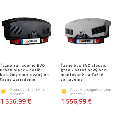
Ťažné zariadenie EVO
Ťažný box EVO classic
urban black - nosič
gray - batožinový box
batožiny montovaný na
montovaný na ťažné
ťažné zariadenie
zariadenie
Produkt dostupný v malom
Produkt dostupný v malom
množstve
množstve
1 556,99 €
1 556,99 €