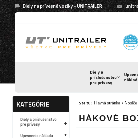
Diely na prívesné vozíky - UNITRAILER
unitra
Diely a
Upevn
príslušenstvo
náklad
pre prívesy
KATEGÓRIE
Ste tu:
Hlavná stránka
Nosiče 
HÁKOVÉ BO
Diely a príslušenstvo
pre prívesy
Upevnenie nákladu