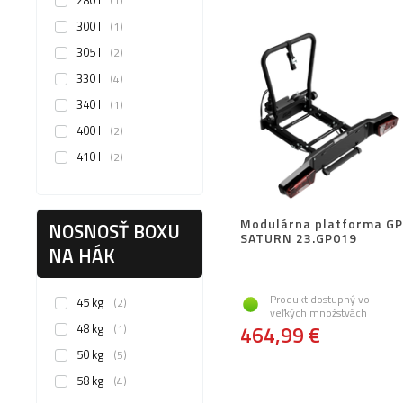
280 l
1
300 l
1
305 l
2
330 l
4
340 l
1
400 l
2
410 l
2
Modulárna platforma GP
NOSNOSŤ BOXU
SATURN 23.GP019
NA HÁK
Produkt dostupný vo
45 kg
2
veľkých množstvách
48 kg
1
464,99 €
50 kg
5
58 kg
4