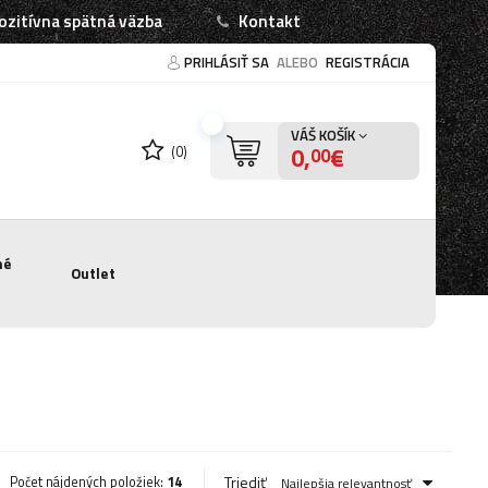
ozitívna spätná väzba
Kontakt
PRIHLÁSIŤ SA
ALEBO
REGISTRÁCIA
VÁŠ KOŠÍK
0,
€
(0)
00
né
Outlet
Triediť
Počet nájdených položiek:
14
Najlepšia relevantnosť