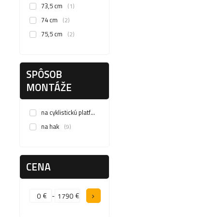
73,5 cm
1
74 cm
2
75,5 cm
2
SPÔSOB
MONTÁŽE
na cyklistickú platformu
3
na hak
9
CENA
€
-
€