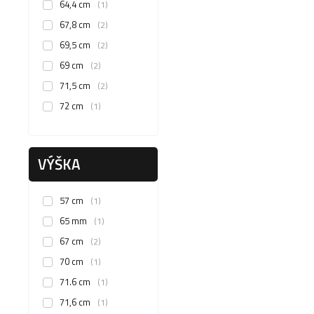
64,4 cm
1
67,8 cm
2
69,5 cm
2
69 cm
2
71,5 cm
2
72 cm
1
VÝŠKA
57 cm
1
65 mm
1
67 cm
2
70 cm
1
71.6 cm
1
71,6 cm
1