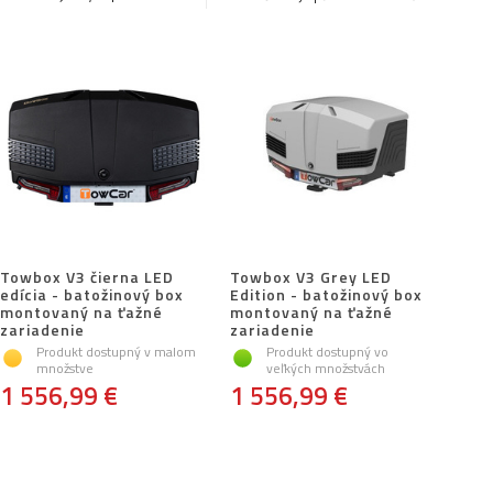
Towbox V3 čierna LED
Towbox V3 Grey LED
edícia - batožinový box
Edition - batožinový box
montovaný na ťažné
montovaný na ťažné
zariadenie
zariadenie
Produkt dostupný v malom
Produkt dostupný vo
množstve
veľkých množstvách
1 556,99 €
1 556,99 €