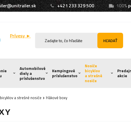
iler@unitrailer.sk
+421 233 329 500
100%
p
Prívesy ►
HĽADAŤ
Nosiče
Automobilové
enie
Kempingové
bicyklov
Predaj
diely a
u
príslušenstvo
a strešné
akcie
príslušenstvo
nosiče
bicyklov a strešné nosiče
Hákové boxy
XY