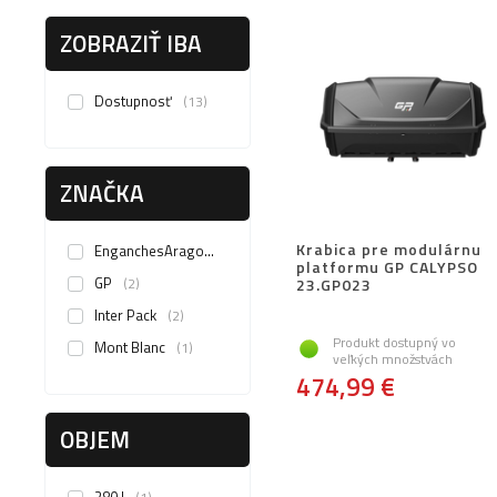
ZOBRAZIŤ IBA
Dostupnosť
13
ZNAČKA
Krabica pre modulárnu
EnganchesAragon
9
platformu GP CALYPSO
GP
2
23.GP023
Inter Pack
2
Produkt dostupný vo
Mont Blanc
1
veľkých množstvách
474,99 €
OBJEM