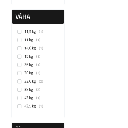
VÁHA
11,5 kg
1
11 kg
1
14,6 kg
1
15 kg
1
26 kg
1
30 kg
2
32,6 kg
2
38 kg
2
42 kg
1
43,5 kg
1