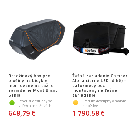
Batožinový box pre
Ťažné zariadenie Camper
plošiny na bicykle
Alpha čierne LED (dlhé) -
montované na ťažné
batožinový box
zariadenie Mont Blanc
montovaný na ťažné
Senja
zariadenie
Produkt dostupný vo
Produkt dostupný v malom
veľkých množstvách
množstve
648,79 €
1 790,58 €