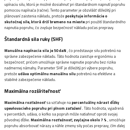
upínaciu silu, ktorú je možné dosiahnuť pri štandardnom napnutí popruhu
pomocou napínača (račne). Tento parameter je obzvlášť dôležitý pri
plánovaní zaistenia nákladu, pretože
poskytuje informácie o
skutočnej sile, ktorá drží bremeno na mieste
pri použití štandardného
napnutia popruhu, čo zvyšuje bezpečnosť nákladu počas prepravy.
Štandardná sila ruky (SHF)
Manuálna napínacia sila je 50 daN
, čo predstavuje silu potrebnú na
správne zabezpečenie nákladu. Táto hodnota zaisťuje ergonómiu a
bezpečnosť, pričom umožňuje správne napnutie popruhu bez rizika
nadmernej námahy. Parameter SHF je dôležitý pri výbere popruhu,
pretože
udáva optimálnu manuálnu silu
potrebnú na efektívne a
stabilné zabezpečenie nákladu.
Maximálna rozšíriteľnosť
Maximálna rozťažnosť
sa vzťahuje na
percentuálny nárast dĺžky
upevňovacieho popruhu pri plnom zaťažení
. Táto hodnota, vyjadrená
v percentách, udáva, o koľko sa popruh môže natiahnuť oproti svojej
pôvodnej dĺžke.
Maximálna rozťažnosť, zvyčajne okolo 7 %
, umožňuje
popruhu absorbovať nárazy a náhle zmeny sily počas prepravy, čím ďalej