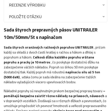
RECENZIE VÝROBKU
POLOŽTE OTÁZKU
Sada štyroch prepravných pásov UNITRAILER
10m/50mm/5t s napínačom
Sada štyroch oranžových račňových popruhov UNITRAILER
, pričom
každý sa skladá z dvoch častí: kratšej s račňou a hákom a dlhšej s
popruhom a hákom.
Celková dĺžka každého popruhu vrátane
popruhu a pracky je 10 metrov
, čo poskytuje dostatočnú dĺžku na
zabezpečenie väčších nákladov. Popruh so šírkou 50 mm poskytuje
dostatočný tlak. Každý popruh má robustnú
napínaciu silu až 5 ton
(5000 daN)
, vďaka čomu je sada ideálna na zabezpečenie ťažších
nákladov vyžadujúcich viacero upevňovacích bodov.
Nákladné popruhy sú nevyhnutným prvkom bezpečnej prepravy tovaru
–
pomáhajú bezpečne zaistiť rôzne náklady na prívesoch, návesoch
a
v dopravných vozidlách. Dodávajú sa v rôznych dĺžkach a pevnostiach, čo
umožňuje prispôsobiť ich pevnosť hmotnosti a veľkosti prepravovaného
nákladu. Správne zvolené popruhy
chránia tovar pred posunutím a