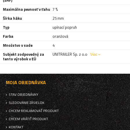
(SHF)
Maximálna pevnosť v ťahu
7 %
Šírka háku
25 mm
Typ
upínací popruh
Farba
oranžová
Množstvo v sade
4
Subjekt zodpovedný za
UNITRAILER Sp. z o.o
Viac
tento výrobok v EÚ
MOJA OBJEDNÁVKA
STAV OBJEDNÁVKY
SLEDOVANIE ZÁSIELOK
CHCEM REKLAMOVAŤ PRODUKT
CHCEM VRÁTIŤ PRODUKT
KONTAKT