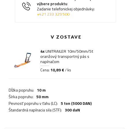
výbere produktu
Zadanie telefonickej objednávky:
+421 233 329 500
V ZOSTAVE
4x
UNITRAILER 10m/50mm/5t
oranžový transportný pás s
napínačom
10,89 €
Cena:
/ ks
Dĺžka popruhu:
10 m
Šírka popruhu:
50 mm
Pevnosť popruhu v ťahu (LC):
5 ton (5000 DAN)
Štandardná napínacia sila (STF):
300 daN