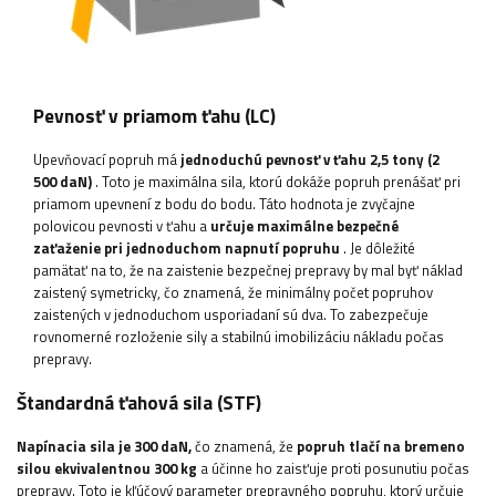
Pevnosť v priamom ťahu (LC)
Upevňovací popruh má
jednoduchú pevnosť v ťahu 2,5 tony (2
500 daN)
. Toto je maximálna sila, ktorú dokáže popruh prenášať pri
priamom upevnení z bodu do bodu. Táto hodnota je zvyčajne
polovicou pevnosti v ťahu a
určuje maximálne bezpečné
zaťaženie pri jednoduchom napnutí popruhu
. Je dôležité
pamätať na to, že na zaistenie bezpečnej prepravy by mal byť náklad
zaistený symetricky, čo znamená, že minimálny počet popruhov
zaistených v jednoduchom usporiadaní sú dva. To zabezpečuje
rovnomerné rozloženie sily a stabilnú imobilizáciu nákladu počas
prepravy.
Štandardná ťahová sila (STF)
Napínacia sila je 300 daN,
čo znamená, že
popruh tlačí na bremeno
silou ekvivalentnou 300 kg
a účinne ho zaisťuje proti posunutiu počas
prepravy. Toto je kľúčový parameter prepravného popruhu, ktorý určuje