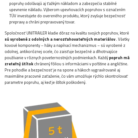
popruhy odolávajú aj ťažkým nákladom a zabezpečia stabilné
upevnenie nákladu. Výberom upevňovacích popruhov s označením
TÜV investujete do overeného produktu, ktorý zvyšuje bezpečnosť
prepravy a chráni prepravovaný tovar.
Spoločnosť UNITRAILER kladie dôraz na kvalitu svojich popruhov, ktoré
sú vyrobené z odolných a nerozťahovateľných materiálov
. Všetky
kovové komponenty – háky a napínací mechanizmus – sú vyrobené z
odolnej, antikoróznej ocele, čo zaisťuje bezpečné a dlhotrvajúce
používanie v rôznych poveternostných podmienkach. Každý
popruh má
zreteľný štítok
chránený fóliou s informáciami v poľštine a angličtine.
Pre pohodlie a bezpečnosť je na spone a hákoch vygravírované aj
maximálne pracovné zaťaženie, čo vám umožňuje rýchlo skontrolovať
parametre popruhu, aj keď je štítok poškodený.