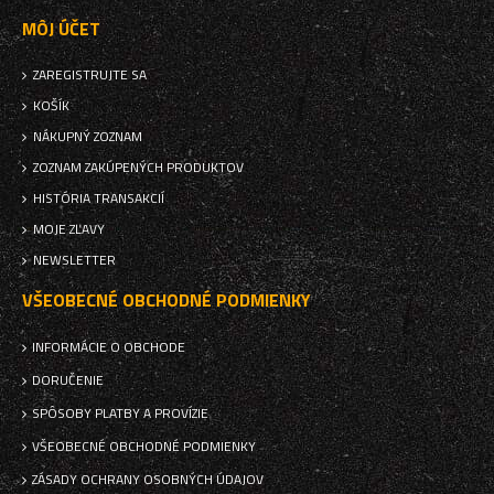
MÔJ ÚČET
ZAREGISTRUJTE SA
KOŠÍK
NÁKUPNÝ ZOZNAM
ZOZNAM ZAKÚPENÝCH PRODUKTOV
HISTÓRIA TRANSAKCIÍ
MOJE ZĽAVY
NEWSLETTER
VŠEOBECNÉ OBCHODNÉ PODMIENKY
INFORMÁCIE O OBCHODE
DORUČENIE
SPÔSOBY PLATBY A PROVÍZIE
VŠEOBECNÉ OBCHODNÉ PODMIENKY
ZÁSADY OCHRANY OSOBNÝCH ÚDAJOV