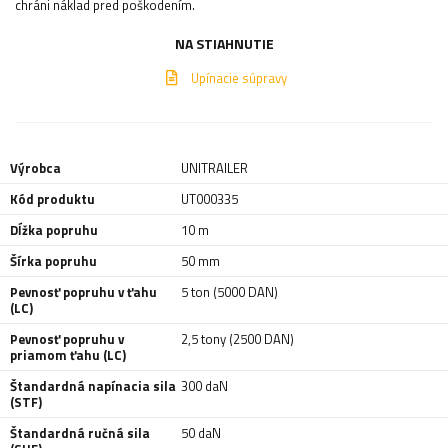
chráni náklad pred poškodením.
NA STIAHNUTIE
Upínacie súpravy
Výrobca
UNITRAILER
Kód produktu
UT000335
Dĺžka popruhu
10 m
Šírka popruhu
50 mm
Pevnosť popruhu v ťahu
5 ton (5000 DAN)
(LC)
Pevnosť popruhu v
2,5 tony (2500 DAN)
priamom ťahu (LC)
Štandardná napínacia sila
300 daN
(STF)
Štandardná ručná sila
50 daN