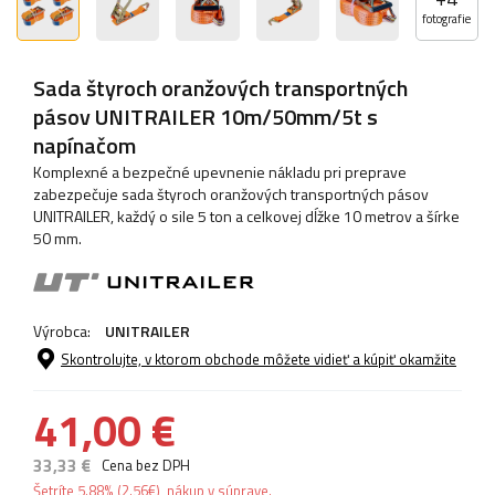
fotografie
Sada štyroch oranžových transportných
pásov UNITRAILER 10m/50mm/5t s
napínačom
Komplexné a bezpečné upevnenie nákladu pri preprave
zabezpečuje sada štyroch oranžových transportných pásov
UNITRAILER, každý o sile 5 ton a celkovej dĺžke 10 metrov a šírke
50 mm.
Výrobca:
UNITRAILER
Skontrolujte, v ktorom obchode môžete vidieť a kúpiť okamžite
41,00 €
33,33 €
Cena bez DPH
Šetríte
5.88%
(
2.56
€
), nákup v súprave.