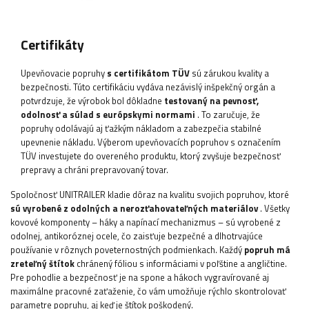
Certifikáty
Upevňovacie popruhy
s certifikátom TÜV
sú zárukou kvality a
bezpečnosti. Túto certifikáciu vydáva nezávislý inšpekčný orgán a
potvrdzuje, že výrobok bol dôkladne
testovaný na pevnosť,
odolnosť a súlad s európskymi normami
. To zaručuje, že
popruhy odolávajú aj ťažkým nákladom a zabezpečia stabilné
upevnenie nákladu. Výberom upevňovacích popruhov s označením
TÜV investujete do overeného produktu, ktorý zvyšuje bezpečnosť
prepravy a chráni prepravovaný tovar.
Spoločnosť UNITRAILER kladie dôraz na kvalitu svojich popruhov, ktoré
sú vyrobené z odolných a nerozťahovateľných materiálov
. Všetky
kovové komponenty – háky a napínací mechanizmus – sú vyrobené z
odolnej, antikoróznej ocele, čo zaisťuje bezpečné a dlhotrvajúce
používanie v rôznych poveternostných podmienkach. Každý
popruh má
zreteľný štítok
chránený fóliou s informáciami v poľštine a angličtine.
Pre pohodlie a bezpečnosť je na spone a hákoch vygravírované aj
maximálne pracovné zaťaženie, čo vám umožňuje rýchlo skontrolovať
parametre popruhu, aj keď je štítok poškodený.