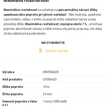
Maximálna rozšíriteľnosť
Maximálna rozťažnosť
sa vzťahuje na
percentuálny nárast dĺžky
upevňovacieho popruhu pri plnom zaťažení
. Táto hodnota, vyjadrená
v percentách, udáva, o koľko sa popruh môže natiahnuť oproti svojej
pôvodnej dĺžke.
Maximálna rozťažnosť, zvyčajne okolo 7 %
, umožňuje
popruhu absorbovať nárazy a náhle zmeny sily počas prepravy, čím ďalej
chráni náklad pred poškodením.
NA STIAHNUTIE
Upínacie súpravy
Výrobca
UNITRAILER
Kód produktu
UT005420
Dĺžka popruhu
10 m
Šírka popruhu
25 mm
Pevnosť popruhu v ťahu
1 tona (1000 daN)
(LC)