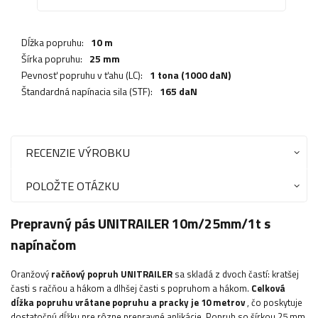
Dĺžka popruhu:
10 m
Šírka popruhu:
25 mm
Pevnosť popruhu v ťahu (LC):
1 tona (1000 daN)
Štandardná napínacia sila (STF):
165 daN
RECENZIE VÝROBKU
POLOŽTE OTÁZKU
Prepravný pás UNITRAILER 10m/25mm/1t s
napínačom
Oranžový
račňový popruh UNITRAILER
sa skladá z dvoch častí: kratšej
časti s račňou a hákom a dlhšej časti s popruhom a hákom.
Celková
dĺžka popruhu vrátane popruhu a pracky je 10 metrov
, čo poskytuje
dostatočnú dĺžku pre rôzne prepravné aplikácie. Popruh so šírkou 25 mm