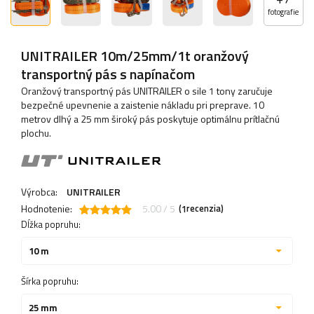
fotografie
UNITRAILER 10m/25mm/1t oranžový
transportný pás s napínačom
Oranžový transportný pás UNITRAILER o sile 1 tony zaručuje
bezpečné upevnenie a zaistenie nákladu pri preprave. 10
metrov dlhý a 25 mm široký pás poskytuje optimálnu prítlačnú
plochu.
Výrobca:
UNITRAILER
Hodnotenie:
5.00 / 5
(
recenzia)
1
Dĺžka popruhu:
10 m
Šírka popruhu:
25 mm