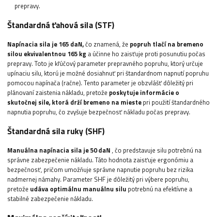
prepravy.
Štandardná ťahová sila (STF)
Napínacia sila je 165 daN,
čo znamená, že
popruh tlačí na bremeno
silou ekvivalentnou 165 kg
a účinne ho zaisťuje proti posunutiu počas
prepravy. Toto je kľúčový parameter prepravného popruhu, ktorý určuje
upínaciu silu, ktorú je možné dosiahnuť pri štandardnom napnutí popruhu
pomocou napínača (račne). Tento parameter je obzvlášť dôležitý pri
plánovaní zaistenia nákladu, pretože
poskytuje informácie o
skutočnej sile, ktorá drží bremeno na mieste
pri použití štandardného
napnutia popruhu, čo zvyšuje bezpečnosť nákladu počas prepravy.
Štandardná sila ruky (SHF)
Manuálna napínacia sila je 50 daN
, čo predstavuje silu potrebnú na
správne zabezpečenie nákladu. Táto hodnota zaisťuje ergonómiu a
bezpečnosť, pričom umožňuje správne napnutie popruhu bez rizika
nadmernej námahy. Parameter SHF je dôležitý pri výbere popruhu,
pretože
udáva optimálnu manuálnu silu
potrebnú na efektívne a
stabilné zabezpečenie nákladu.