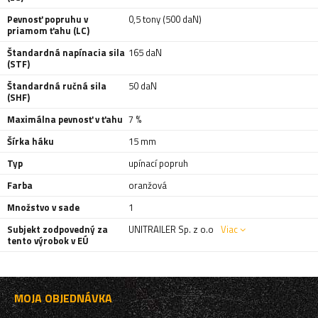
Pevnosť popruhu v
0,5 tony (500 daN)
priamom ťahu (LC)
Štandardná napínacia sila
165 daN
(STF)
Štandardná ručná sila
50 daN
(SHF)
Maximálna pevnosť v ťahu
7 %
Šírka háku
15 mm
Typ
upínací popruh
Farba
oranžová
Množstvo v sade
1
Subjekt zodpovedný za
UNITRAILER Sp. z o.o
Viac
tento výrobok v EÚ
MOJA OBJEDNÁVKA