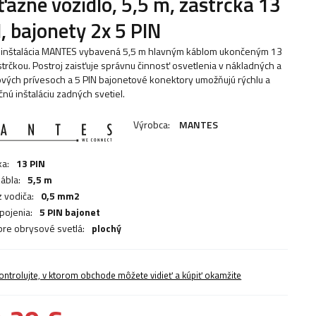
ťažné vozidlo, 5,5 m, zástrčka 13
, bajonety 2x 5 PIN
oinštalácia MANTES vybavená 5,5 m hlavným káblom ukončeným 13
strčkou. Postroj zaisťuje správnu činnosť osvetlenia v nákladných a
ových prívesoch a 5 PIN bajonetové konektory umožňujú rýchlu a
nú inštaláciu zadných svetiel.
Výrobca:
MANTES
ka:
13 PIN
kábla:
5,5 m
z vodiča:
0,5 mm2
pojenia:
5 PIN bajonet
pre obrysové svetlá:
plochý
ontrolujte, v ktorom obchode môžete vidieť a kúpiť okamžite