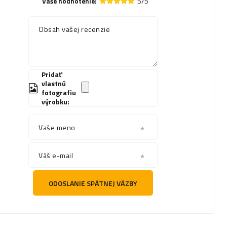
5/5
Vaše hodnotenie:
Obsah vašej recenzie
Pridať
vlastnú
fotografiu
výrobku:
Vaše meno
Váš e-mail
ODOSLANIE SPÄTNEJ VÄZBY