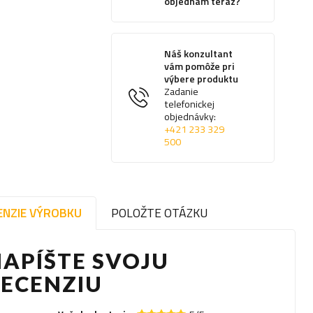
objednám teraz?
Náš konzultant
vám pomôže pri
výbere produktu
Zadanie
telefonickej
objednávky:
+421 233 329
500
ENZIE VÝROBKU
POLOŽTE OTÁZKU
APÍŠTE SVOJU
RECENZIU