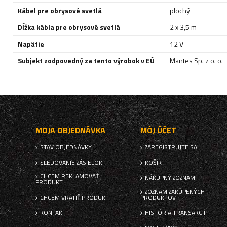
Kábel pre obrysové svetlá
plochý
Dĺžka kábla pre obrysové svetlá
2 x 3,5 m
Napätie
12 V
Subjekt zodpovedný za tento výrobok v EÚ
Mantes Sp. z o. o.
MOJA OBJEDNÁVKA
MÔJ ÚČET
STAV OBJEDNÁVKY
ZAREGISTRUJTE SA
SLEDOVANIE ZÁSIELOK
KOŠÍK
CHCEM REKLAMOVAŤ
NÁKUPNÝ ZOZNAM
PRODUKT
ZOZNAM ZAKÚPENÝCH
CHCEM VRÁTIŤ PRODUKT
PRODUKTOV
KONTAKT
HISTÓRIA TRANSAKCIÍ