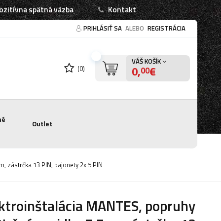
ozitívna spätná väzba
Kontakt
PRIHLÁSIŤ SA
ALEBO
REGISTRÁCIA
VÁŠ KOŠÍK
0,
€
(0)
00
né
Outlet
m, zástrčka 13 PIN, bajonety 2x 5 PIN
ktroinštalácia MANTES, popruhy