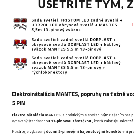
UŠETRITE TÝM, Ž
Sada svetiel: FRISTOM LED zadné svetlá +
HORPOL LED obrysové svetlá + MANTES
L
5,5m 13-pinový zväzok
Sada svetiel: zadné svetlá DOBPLAST +
obrysové svetlá DOBPLAST LED + káblový
zväzok MANTES 5,5 m 13-pinový
Sada svetiel: zadné svetlá DOBPLAST +
obrysové svetlá DOBPLAST LED + káblový
zväzok MANTES 5,5 m 13-pinový +
rýchlokonektory
Elektroinštalácia MANTES, popruhy na ťažné vozi
5 PIN
Elektroinštalácia MANTES
je praktickým a spoľahlivým riešením pre p
vybavený štandardnou
13-pinovou zástrčkou
, ktorá zaisťuje univerzá
Postroj je vybavený
dvomi 5-pinovými bajonetovými konektormi
pre