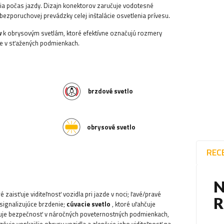
nia počas jazdy. Dizajn konektorov zaručuje vodotesné
bezporuchovej prevádzky celej inštalácie osvetlenia prívesu.
v
k obrysovým svetlám, ktoré efektívne označujú rozmery
zde v sťažených podmienkach.
brzdové svetlo
obrysové svetlo
REC
N
ré zaisťuje viditeľnosť vozidla pri jazde v noci; ľavé/pravé
 signalizujúce brzdenie;
cúvacie svetlo
, ktoré uľahčuje
šuje bezpečnosť v náročných poveternostných podmienkach,