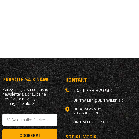
PRIPOJTE SA K NÁM!
KONTAKT
Zaregistrujte sa do nášho
+421 233 329 500
newslettera a pravidelne
dostávajte novinky a
UNITRAILER@UNITRAILER.SK
propagačné akcie.
BUDOWLANA 30
20-469
LUBLIN
UNITRAILER SP. Z O.O.
ODOBERAŤ
SOCIAL MEDIA