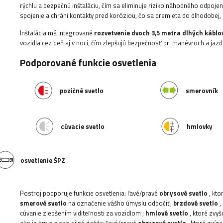
rýchlu a bezpečnú inštaláciu, čím sa eliminuje riziko náhodného odpoje
spojenie a chráni kontakty pred koróziou, čo sa premieta do dlhodobej, 
Inštalácia má integrované
rozvetvenie dvoch 3,5 metra dlhých káblo
vozidla cez deň aj v noci, čím zlepšujú bezpečnosť pri manévroch a ja
Podporované funkcie osvetlenia
pozičné svetlo
smerovník
cúvacie svetlo
hmlovky
osvetlenie ŠPZ
Postroj podporuje funkcie osvetlenia: ľavé/pravé
obrysové svetlo
, kto
smerové svetlo
na označenie vášho úmyslu odbočiť;
brzdové svetlo
,
cúvanie zlepšením viditeľnosti za vozidlom
;
hmlové svetlo
, ktoré zvy