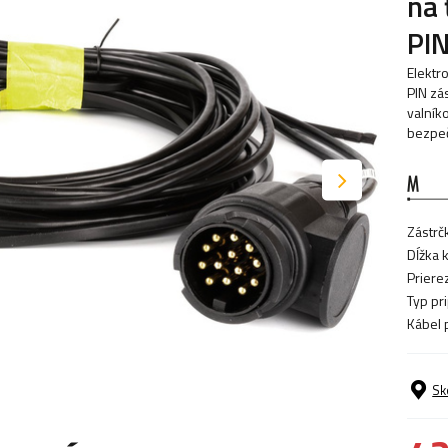
na 
PIN
Elektr
PIN zá
valník
bezpeč
Zástrč
Dĺžka 
Priere
Typ pri
Kábel 
Sk