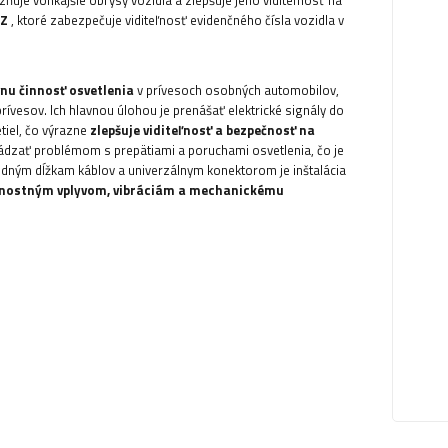
zňuje vonkajšie obrysy vozidla a zlepšuje jeho viditeľnosť na
PZ
, ktoré zabezpečuje viditeľnosť evidenčného čísla vozidla v
nu činnosť osvetlenia
v prívesoch osobných automobilov,
vesov. Ich hlavnou úlohou je prenášať elektrické signály do
tiel, čo výrazne
zlepšuje viditeľnosť a bezpečnosť na
ádzať problémom s prepätiami a poruchami osvetlenia, čo je
odným dĺžkam káblov a univerzálnym konektorom je inštalácia
ternostným vplyvom, vibráciám a mechanickému