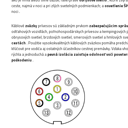
ako je hmla alebo silné dažde; ľavé/pravé
obrysové svetlo
, ktoré zvýra
ceste, najmä v noci a pri zlých svetelných podmienkach;
a
osvetlenie Š
noci
.
Káblové
zväzky
prívesov sú základným prvkom
zabezpečujúcim správ
odťahových vozidlách, poľnohospodárskych prívesov a kempingových prí
obrysových svetiel, brzdových svetiel, smerových svetiel a hmlových sve
cestách
. Použitie vysokokvalitných káblových zväzkov pomáha predch
kľúčové pre vodiča aj ostatných účastníkov cestnej premávky. Vďaka vh
rýchla a jednoduchá a
pevná izolácia zaisťuje odolnosť voči pove
poškodeniu
.