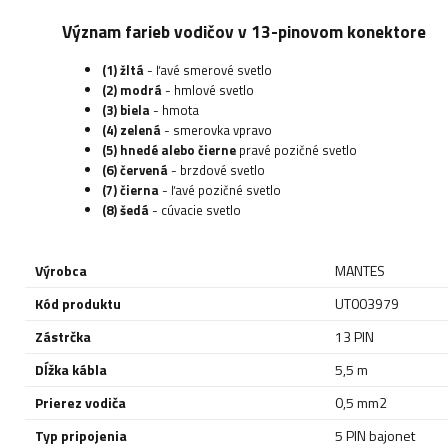
Význam farieb vodičov v 13-pinovom konektore
(1) žltá
- ľavé smerové svetlo
(2) modrá
- hmlové svetlo
(3) biela
- hmota
(4) zelená
- smerovka vpravo
(5) hnedé alebo čierne
pravé pozičné svetlo
(6) červená
- brzdové svetlo
(7) čierna
- ľavé pozičné svetlo
(8) šedá
- cúvacie svetlo
Výrobca
MANTES
Kód produktu
UT003979
Zástrčka
13 PIN
Dĺžka kábla
5,5 m
Prierez vodiča
0,5 mm2
Typ pripojenia
5 PIN bajonet