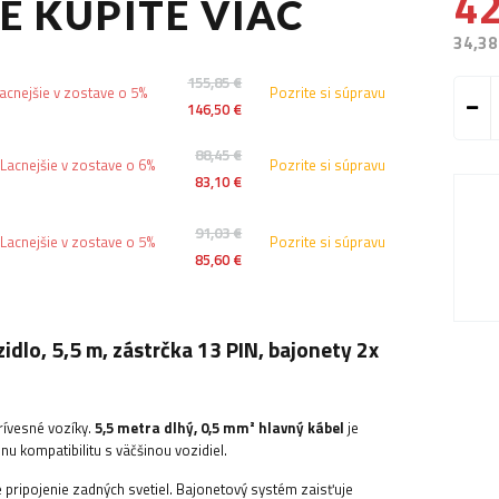
42
E KÚPITE VIAC
34,38
155,85 €
acnejšie v zostave o 5%
Pozrite si súpravu
146,50 €
88,45 €
Lacnejšie v zostave o 6%
Pozrite si súpravu
83,10 €
91,03 €
Lacnejšie v zostave o 5%
Pozrite si súpravu
85,60 €
dlo, 5,5 m, zástrčka 13 PIN, bajonety 2x
rívesné vozíky.
5,5 metra dlhý, 0,5 mm² hlavný kábel
je
lnu kompatibilitu s väčšinou vozidiel.
 pripojenie zadných svetiel. Bajonetový systém zaisťuje