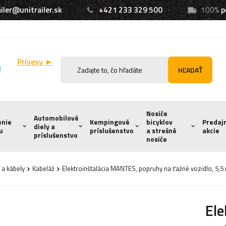
iler@unitrailer.sk
+421 233 329 500
100%
p
Prívesy ►
HĽADAŤ
Nosiče
Automobilové
enie
Kempingové
bicyklov
Predaj
diely a
u
príslušenstvo
a strešné
akcie
príslušenstvo
nosiče
 a kábely
Kabeláž
Elektroinštalácia MANTES, popruhy na ťažné vozidlo, 5,5 
Ele