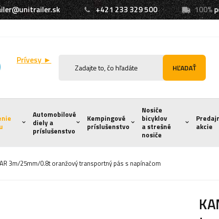
iler@unitrailer.sk
+421 233 329 500
100%
p
Prívesy ►
HĽADAŤ
Nosiče
Automobilové
enie
Kempingové
bicyklov
Predaj
diely a
u
príslušenstvo
a strešné
akcie
príslušenstvo
nosiče
R 3m/25mm/0.8t oranžový transportný pás s napínačom
KA