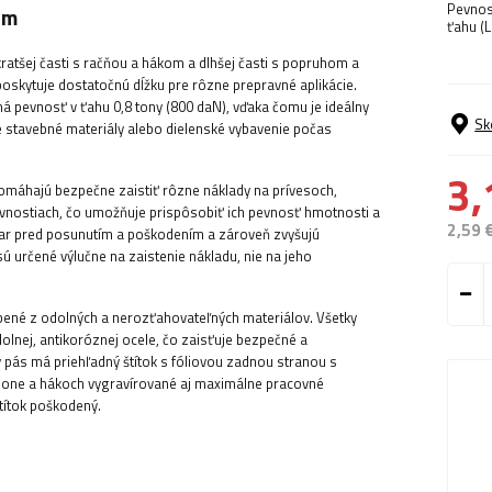
Pevnos
om
ťahu (L
atšej časti s račňou a hákom a dlhšej časti s popruhom a
oskytuje dostatočnú dĺžku pre rôzne prepravné aplikácie.
 pevnosť v ťahu 0,8 tony (800 daN), vďaka čomu je ideálny
Sk
é stavebné materiály alebo dielenské vybavenie počas
3,
máhajú bezpečne zaistiť rôzne náklady na prívesoch,
evnostiach, čo umožňuje prispôsobiť ich pevnosť hmotnosti a
2,59 
var pred posunutím a poškodením a zároveň zvyšujú
 určené výlučne na zaistenie nákladu, nie na jeho
bené z odolných a nerozťahovateľných materiálov. Všetky
nej, antikoróznej ocele, čo zaisťuje bezpečné a
pás má priehľadný štítok s fóliovou zadnou stranou s
 spone a hákoch vygravírované aj maximálne pracovné
títok poškodený.