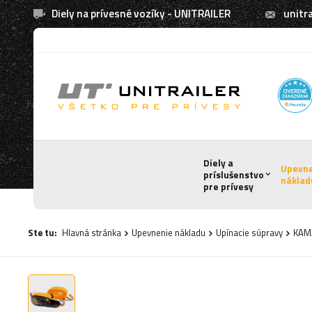
Diely na prívesné vozíky - UNITRAILER
unitra
Diely a
Upevn
príslušenstvo
náklad
pre prívesy
Ste tu:
Hlavná stránka
Upevnenie nákladu
Upínacie súpravy
KAMA