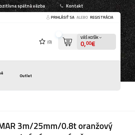
ozitívna spätná väzba
Kontakt
PRIHLÁSIŤ SA
ALEBO
REGISTRÁCIA
VÁŠ KOŠÍK
0,
€
(0)
00
né
Outlet
MAR 3m/25mm/0.8t oranžový