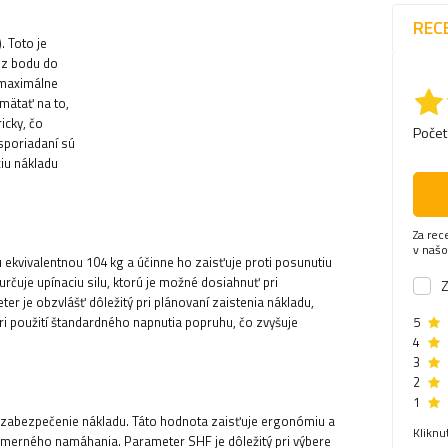
REC
 Toto je
 z bodu do
 maximálne
mätať na to,
icky, čo
Počet
sporiadaní sú
ciu nákladu
Za rec
v naš
 ekvivalentnou 104 kg a účinne ho zaisťuje proti posunutiu
rčuje upínaciu silu, ktorú je možné dosiahnuť pri
Z
 je obzvlášť dôležitý pri plánovaní zaistenia nákladu,
ri použití štandardného napnutia popruhu, čo zvyšuje
5
4
3
2
1
ne zabezpečenie nákladu. Táto hodnota zaisťuje ergonómiu a
Kliknu
merného namáhania. Parameter SHF je dôležitý pri výbere