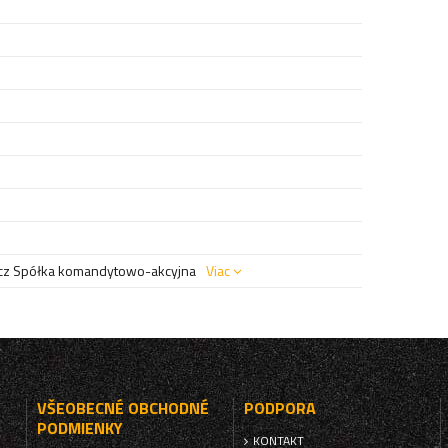
z Spółka komandytowo-akcyjna
Viac
VŠEOBECNÉ OBCHODNÉ
PODPORA
PODMIENKY
KONTAKT