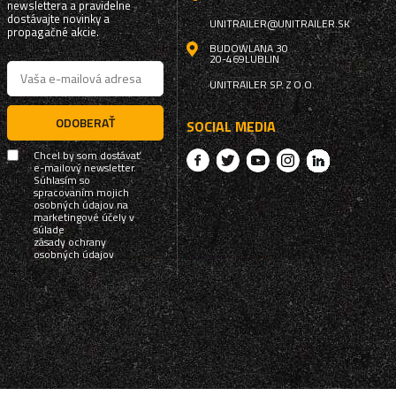
newslettera a pravidelne
dostávajte novinky a
UNITRAILER@UNITRAILER.SK
propagačné akcie.
BUDOWLANA 30
20-469
LUBLIN
UNITRAILER SP. Z O.O.
ODOBERAŤ
SOCIAL MEDIA
Chcel by som dostávať
e-mailový newsletter.
Súhlasím so
spracovaním mojich
osobných údajov na
marketingové účely v
súlade
zásady ochrany
osobných údajov