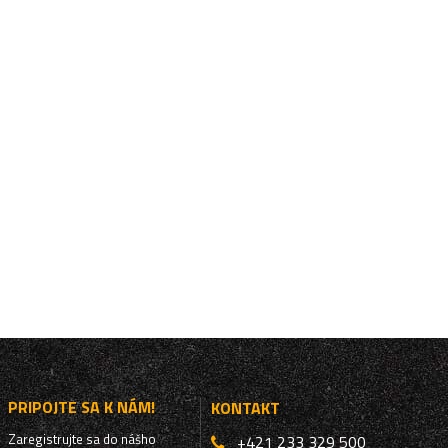
PRIPOJTE SA K NÁM!
KONTAKT
Zaregistrujte sa do nášho
+421 233 329 500