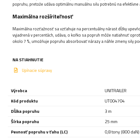
popruhu, pretože udáva optimálnu manuálnu silu potrebnú na efektívne 
Maximálna rozšíriteľnosť
Maximálna rozťažnosť sa vzťahuje na percentuálny nárast dĺžky upevňo
vyjadrená v percentách, udáva, o koľko sa popruh môže natiahnuť oprot
okolo 7 %, umožňuje popruhu absorbovať nárazy a náhle zmeny sily poč
NA STIAHNUTIE
Upínacie súpravy
Výrobca
UNITRAILER
Kód produktu
UT004704
Dĺžka popruhu
3 m
Šírka popruhu
25 mm
Pevnosť popruhu v ťahu (LC)
0,8 tony (800 daN)