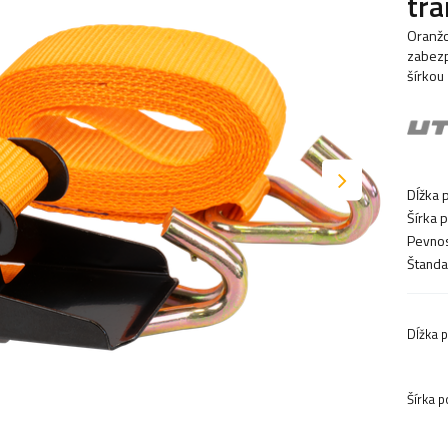
tra
Oranžo
zabezp
šírkou
Dĺžka 
Šírka 
Pevnos
Štandar
Dĺžka 
Šírka 