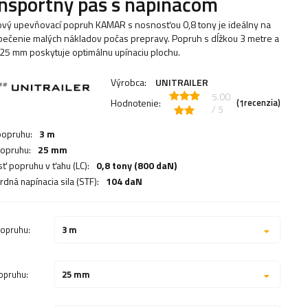
nsportný pás s napínačom
vý upevňovací popruh KAMAR s nosnosťou 0,8 tony je ideálny na
ečenie malých nákladov počas prepravy. Popruh s dĺžkou 3 metre a
 25 mm poskytuje optimálnu upínaciu plochu.
Výrobca:
UNITRAILER
5.00
Hodnotenie:
(
recenzia)
1
/ 5
popruhu:
3 m
popruhu:
25 mm
ť popruhu v ťahu (LC):
0,8 tony (800 daN)
dná napínacia sila (STF):
104 daN
popruhu:
3 m
popruhu:
25 mm