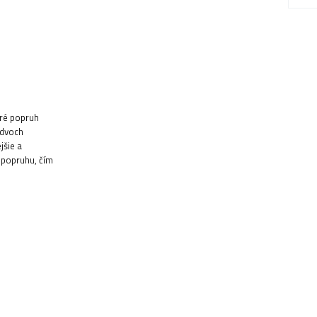
oré popruh
 dvoch
jšie a
i popruhu, čím