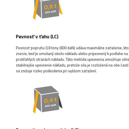
Pevnosť v ťahu (LC)
Pevnosť popruhu 0,8 tony (800 daN) udáva maximálne zaťaženie, kt
znesie, keď je omotaný okolo nákladu alebo pripevnený k podlahe na
protiľahlých stranách nákladu. Táto metóda upevnenia umožňuje silne
stabilnejšie upevnenie nákladu, pretože sila je rozložená na obe čast
sa znižuje riziko poškodenia pri vyššom zaťažení.