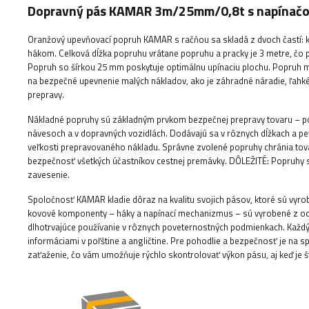
Dopravný pás KAMAR 3m/25mm/0,8t s napínač
Oranžový upevňovací popruh KAMAR s račňou sa skladá z dvoch častí: kr
hákom. Celková dĺžka popruhu vrátane popruhu a pracky je 3 metre, čo p
Popruh so šírkou 25 mm poskytuje optimálnu upínaciu plochu. Popruh má
na bezpečné upevnenie malých nákladov, ako je záhradné náradie, ľahk
prepravy.
Nákladné popruhy sú základným prvkom bezpečnej prepravy tovaru – po
návesoch a v dopravných vozidlách. Dodávajú sa v rôznych dĺžkach a p
veľkosti prepravovaného nákladu. Správne zvolené popruhy chránia to
bezpečnosť všetkých účastníkov cestnej premávky.
DÔLEŽITÉ: Popruhy sú
zavesenie.
Spoločnosť KAMAR kladie dôraz na kvalitu svojich pásov, ktoré sú vyro
kovové komponenty – háky a napínací mechanizmus – sú vyrobené z odol
dlhotrvajúce používanie v rôznych poveternostných podmienkach. Každý 
informáciami v poľštine a angličtine. Pre pohodlie a bezpečnosť je na
zaťaženie, čo vám umožňuje rýchlo skontrolovať výkon pásu, aj keď je š