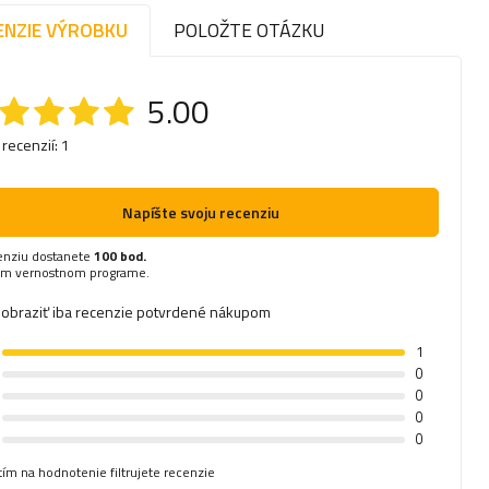
ENZIE VÝROBKU
POLOŽTE OTÁZKU
5.00
 recenzií: 1
Napíšte svoju recenziu
enziu dostanete
100 bod.
om vernostnom programe.
obraziť iba recenzie potvrdené nákupom
1
0
0
0
0
tím na hodnotenie filtrujete recenzie