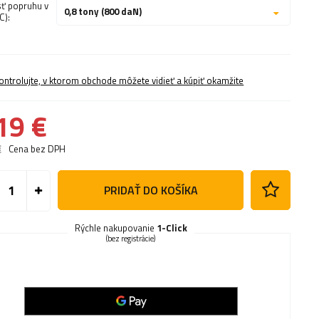
ť popruhu v
0,8 tony (800 daN)
C):
ontrolujte, v ktorom obchode môžete vidieť a kúpiť okamžite
19 €
€
Cena bez DPH
PRIDAŤ DO KOŠÍKA
Rýchle nakupovanie
1-Click
(bez registrácie)