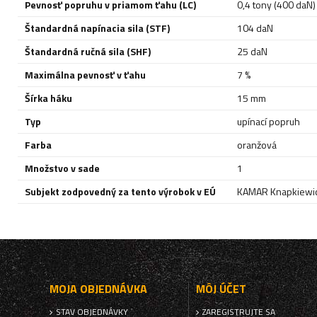
Pevnosť popruhu v priamom ťahu (LC)
0,4 tony (400 daN)
Štandardná napínacia sila (STF)
104 daN
Štandardná ručná sila (SHF)
25 daN
Maximálna pevnosť v ťahu
7 %
Šírka háku
15 mm
Typ
upínací popruh
Farba
oranžová
Množstvo v sade
1
Subjekt zodpovedný za tento výrobok v EÚ
KAMAR Knapkiewic
MOJA OBJEDNÁVKA
MÔJ ÚČET
STAV OBJEDNÁVKY
ZAREGISTRUJTE SA