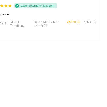
Názor potvrdený nákupom
 pevná
Marek,
Bola spätná väzba
Áno
0
Nie
0
05-31
Topoľčany
užitočná?