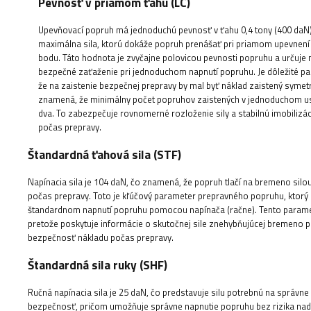
Pevnosť v priamom ťahu (LC)
Upevňovací popruh má jednoduchú pevnosť v ťahu 0,4 tony (400 daN).
maximálna sila, ktorú dokáže popruh prenášať pri priamom upevnení
bodu. Táto hodnota je zvyčajne polovicou pevnosti popruhu a určuje
bezpečné zaťaženie pri jednoduchom napnutí popruhu. Je dôležité pa
že na zaistenie bezpečnej prepravy by mal byť náklad zaistený symetr
znamená, že minimálny počet popruhov zaistených v jednoduchom u
dva. To zabezpečuje rovnomerné rozloženie sily a stabilnú imobilizá
počas prepravy.
Štandardná ťahová sila (STF)
Napínacia sila je 104 daN, čo znamená, že popruh tlačí na bremeno silou
počas prepravy. Toto je kľúčový parameter prepravného popruhu, ktorý u
štandardnom napnutí popruhu pomocou napínača (račne). Tento parameter
pretože poskytuje informácie o skutočnej sile znehybňujúcej bremeno p
bezpečnosť nákladu počas prepravy.
Štandardná sila ruky (SHF)
Ručná napínacia sila je 25 daN, čo predstavuje silu potrebnú na správ
bezpečnosť, pričom umožňuje správne napnutie popruhu bez rizika nad