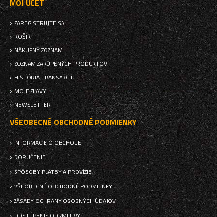
MÔJ ÚČET
ZAREGISTRUJTE SA
KOŠÍK
NÁKUPNÝ ZOZNAM
ZOZNAM ZAKÚPENÝCH PRODUKTOV
HISTÓRIA TRANSAKCIÍ
MOJE ZĽAVY
NEWSLETTER
VŠEOBECNÉ OBCHODNÉ PODMIENKY
INFORMÁCIE O OBCHODE
DORUČENIE
SPÔSOBY PLATBY A PROVÍZIE
VŠEOBECNÉ OBCHODNÉ PODMIENKY
ZÁSADY OCHRANY OSOBNÝCH ÚDAJOV
ODSTÚPENIE OD ZMLUVY