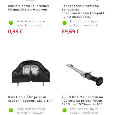
Okrúhla odrazka, priemer
Zabezpečenie ťažného
60 mm, biely s otvorom
zariadenia
bezpečnostného kompaktu
AL-KO AK300 FI 50
Produkt dostupný vo
Produkt dostupný vo
veľkých množstvách
veľkých množstvách
0,99 €
69,69 €
Osvetlenie ŠPZ prívesu
AL-KO OPTIMA nebrzdená
Aspöck Regpoint LED 0,8 m
náprava na príves 750kg
1260mm 1573mm 4x100
Produkt dostupný vo
Produkt dostupný vo
veľkých množstvách
veľkých množstvách