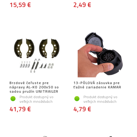
15,59 €
2,49 €
Brzdové čeľuste pre
13-PÓLOVÁ zásuvka pre
nápravy AL-KO 200x50 so
ťažné zariadenie KAMAR
sadou pružín UNITRAILER
Produkt dostupný vo
Produkt dostupný vo
veľkých množstvách
veľkých množstvách
41,79 €
4,79 €