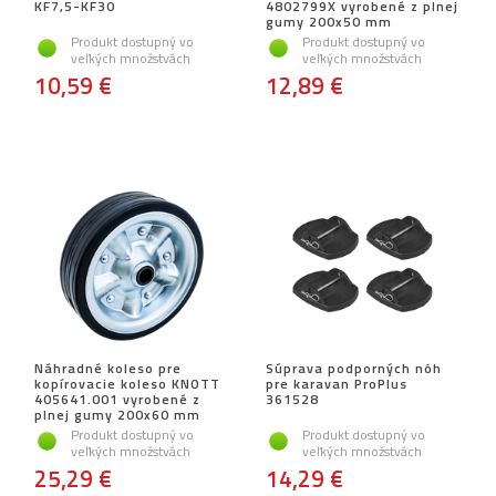
KF7,5-KF30
4802799X vyrobené z plnej
gumy 200x50 mm
Produkt dostupný vo
Produkt dostupný vo
veľkých množstvách
veľkých množstvách
10,59 €
12,89 €
Náhradné koleso pre
Súprava podporných nôh
kopírovacie koleso KNOTT
pre karavan ProPlus
405641.001 vyrobené z
361528
plnej gumy 200x60 mm
Produkt dostupný vo
Produkt dostupný vo
veľkých množstvách
veľkých množstvách
25,29 €
14,29 €