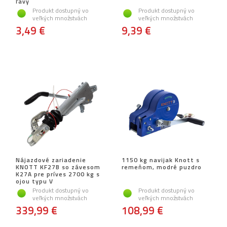
ľavý
Produkt dostupný vo
Produkt dostupný vo
veľkých množstvách
veľkých množstvách
3,49 €
9,39 €
Nájazdové zariadenie
1150 kg navijak Knott s
KNOTT KF27B so závesom
remeňom, modré puzdro
K27A pre príves 2700 kg s
ojou typu V
Produkt dostupný vo
Produkt dostupný vo
veľkých množstvách
veľkých množstvách
339,99 €
108,99 €