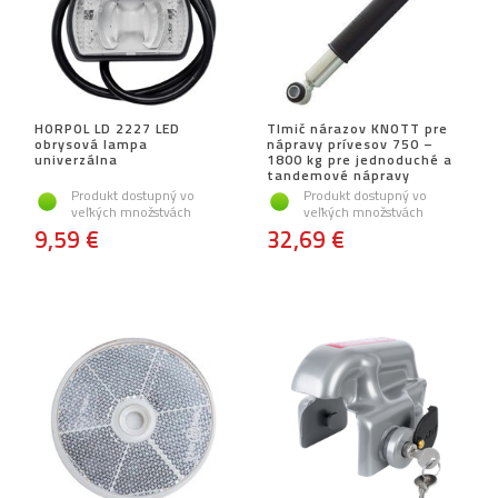
HORPOL LD 2227 LED
Tlmič nárazov KNOTT pre
obrysová lampa
nápravy prívesov 750 –
univerzálna
1800 kg pre jednoduché a
tandemové nápravy
Produkt dostupný vo
Produkt dostupný vo
veľkých množstvách
veľkých množstvách
9,59 €
32,69 €