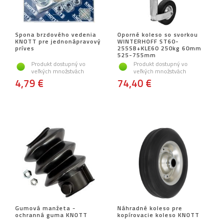
Spona brzdového vedenia
Oporné koleso so svorkou
KNOTT pre jednonápravový
WINTERHOFF ST60-
príves
255SB+KLE60 250kg 60mm
525-755mm
Produkt dostupný vo
Produkt dostupný vo
veľkých množstvách
veľkých množstvách
4,79 €
74,40 €
Gumová manžeta -
Náhradné koleso pre
ochranná guma KNOTT
kopírovacie koleso KNOTT