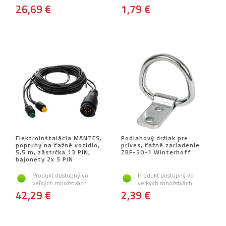
26,69 €
1,79 €
Elektroinštalácia MANTES,
Podlahový držiak pre
popruhy na ťažné vozidlo,
príves, ťažné zariadenie
5,5 m, zástrčka 13 PIN,
ZBF-50-1 Winterhoff
bajonety 2x 5 PIN
Produkt dostupný vo
Produkt dostupný vo
veľkých množstvách
veľkých množstvách
42,29 €
2,39 €