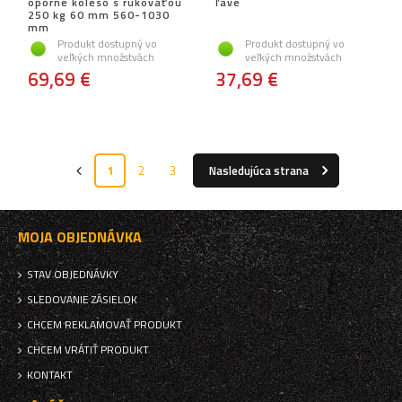
oporné koleso s rukoväťou
ľavé
250 kg 60 mm 560-1030
mm
Produkt dostupný vo
Produkt dostupný vo
veľkých množstvách
veľkých množstvách
69,69 €
37,69 €
1
2
3
Nasledujúca strana
MOJA OBJEDNÁVKA
STAV OBJEDNÁVKY
SLEDOVANIE ZÁSIELOK
CHCEM REKLAMOVAŤ PRODUKT
CHCEM VRÁTIŤ PRODUKT
KONTAKT