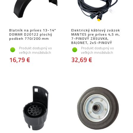
Blatník na príves 13-14"
Elektrický káblový zväzok
DOMAR D20122 plochý
MANTES pre príves 4,5 m,
podbeh 770/200 mm
7-PINOVÝ ZÁSUVKA,
BAJONET, 2x5-PINOVÝ
Produkt dostupný vo
Produkt dostupný vo
veľkých množstvách
veľkých množstvách
16,79 €
32,69 €