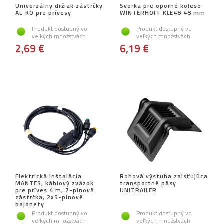
Univerzálny držiak zástrčky
Svorka pre oporné koleso
AL-KO pre prívesy
WINTERHOFF KLE48 48 mm
Produkt dostupný vo
Produkt dostupný vo
veľkých množstvách
veľkých množstvách
2,69 €
6,19 €
Elektrická inštalácia
Rohová výstuha zaisťujúca
MANTES, káblový zväzok
transportné pásy
pre príves 4 m, 7-pinová
UNITRAILER
zástrčka, 2x5-pinové
bajonety
Produkt dostupný vo
Produkt dostupný vo
veľkých množstvách
veľkých množstvách