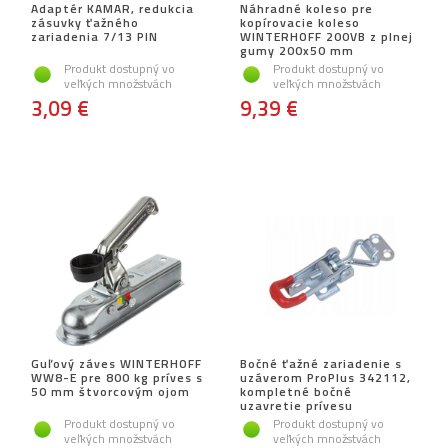
Adaptér KAMAR, redukcia
Náhradné koleso pre
zásuvky ťažného
kopírovacie koleso
zariadenia 7/13 PIN
WINTERHOFF 200VB z plnej
gumy 200x50 mm
Produkt dostupný vo
Produkt dostupný vo
veľkých množstvách
veľkých množstvách
3,09 €
9,39 €
Guľový záves WINTERHOFF
Bočné ťažné zariadenie s
WW8-E pre 800 kg príves s
uzáverom ProPlus 342112,
50 mm štvorcovým ojom
kompletné bočné
uzavretie prívesu
Produkt dostupný vo
Produkt dostupný vo
veľkých množstvách
veľkých množstvách