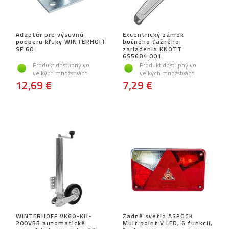
Adaptér pre výsuvnú
Excentrický zámok
podperu kľuky WINTERHOFF
bočného ťažného
SF 60
zariadenia KNOTT
6S5684.001
Produkt dostupný vo
Produkt dostupný vo
veľkých množstvách
veľkých množstvách
12,69 €
7,29 €
WINTERHOFF VK60-KH-
Zadné svetlo ASPÖCK
200VBB automatické
Multipoint V LED, 6 funkcií,