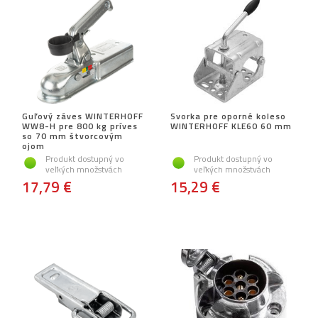
Guľový záves WINTERHOFF
Svorka pre oporné koleso
WW8-H pre 800 kg príves
WINTERHOFF KLE60 60 mm
so 70 mm štvorcovým
ojom
Produkt dostupný vo
Produkt dostupný vo
veľkých množstvách
veľkých množstvách
17,79 €
15,29 €