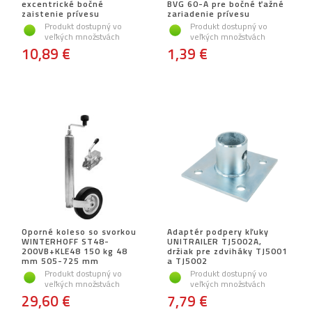
excentrické bočné
BVG 60-A pre bočné ťažné
zaistenie prívesu
zariadenie prívesu
Produkt dostupný vo
Produkt dostupný vo
veľkých množstvách
veľkých množstvách
10,89 €
1,39 €
Oporné koleso so svorkou
Adaptér podpery kľuky
WINTERHOFF ST48-
UNITRAILER TJ5002A,
200VB+KLE48 150 kg 48
držiak pre zdviháky TJ5001
mm 505-725 mm
a TJ5002
Produkt dostupný vo
Produkt dostupný vo
veľkých množstvách
veľkých množstvách
29,60 €
7,79 €