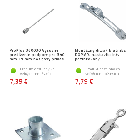
ProPlus 360030 Výsuvné
Montážny držiak blatníka
predĺženie podpory pre 340
DOMAR, nastaviteľný,
mm 19 mm nosičový príves
pozinkovaný
Produkt dostupný vo
Produkt dostupný vo
veľkých množstvách
veľkých množstvách
7,39 €
7,79 €