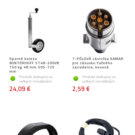
Oporné koleso
7-PÓLOVÁ zástrčka KAMAR
WINTERHOFF ST48-200VB
pre zásuvku ťažného
150 kg 48 mm 505-725
zariadenia, kovová
mm
Produkt dostupný vo
Produkt dostupný vo
veľkých množstvách
veľkých množstvách
24,09 €
2,59 €