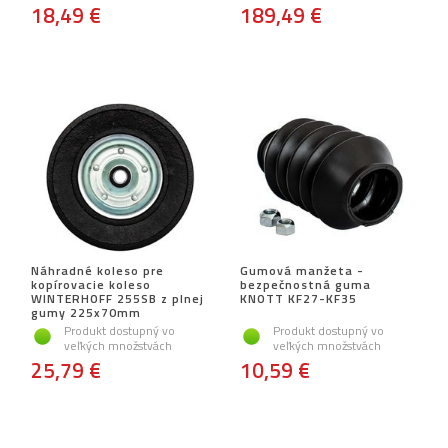
18,49 €
189,49 €
Náhradné koleso pre
Gumová manžeta -
kopírovacie koleso
bezpečnostná guma
WINTERHOFF 255SB z plnej
KNOTT KF27-KF35
gumy 225x70mm
Produkt dostupný vo
Produkt dostupný vo
veľkých množstvách
veľkých množstvách
25,79 €
10,59 €