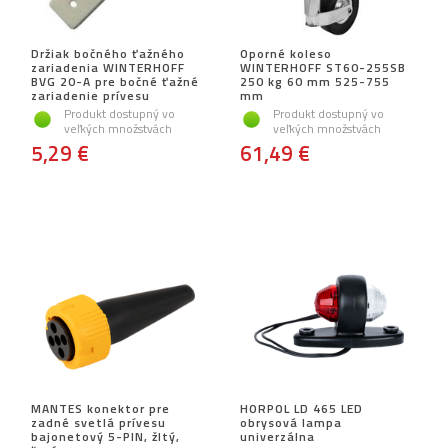
Držiak bočného ťažného
Oporné koleso
zariadenia WINTERHOFF
WINTERHOFF ST60-255SB
BVG 20-A pre bočné ťažné
250 kg 60 mm 525-755
zariadenie prívesu
mm
Produkt dostupný vo
Produkt dostupný vo
veľkých množstvách
veľkých množstvách
5,29 €
61,49 €
MANTES konektor pre
HORPOL LD 465 LED
zadné svetlá prívesu
obrysová lampa
bajonetový 5-PIN, žltý,
univerzálna