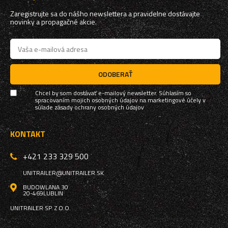
Zaregistrujte sa do nášho newslettera a pravidelne dostávajte
novinky a propagačné akcie.
ODOBERAŤ
Chcel by som dostávať e-mailový newsletter. Súhlasím so
spracovaním mojich osobných údajov na marketingové účely v
súlade
zásady ochrany osobných údajov
KONTAKT
+421 233 329 500
UNITRAILER@UNITRAILER.SK
BUDOWLANA 30
20-469
LUBLIN
UNITRAILER SP. Z O.O.