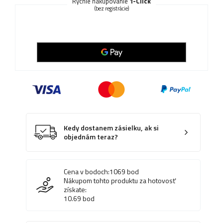
Rýchle nakupovanie
1-Click
(bez registrácie)
Kedy dostanem zásielku, ak si
objednám teraz?
Cena v bodoch:
1069
bod
Nákupom tohto produktu za hotovosť
získate:
10.69
bod