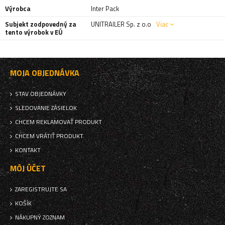
Výrobca
Inter Pack
Subjekt zodpovedný za
UNITRAILER Sp. z o.o
Viac
tento výrobok v EÚ
MOJA OBJEDNÁVKA
STAV OBJEDNÁVKY
SLEDOVANIE ZÁSIELOK
CHCEM REKLAMOVAŤ PRODUKT
CHCEM VRÁTIŤ PRODUKT
KONTAKT
MÔJ ÚČET
ZAREGISTRUJTE SA
KOŠÍK
NÁKUPNÝ ZOZNAM