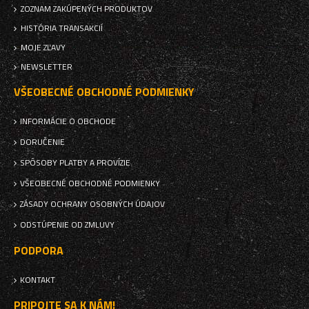
ZOZNAM ZAKÚPENÝCH PRODUKTOV
HISTÓRIA TRANSAKCIÍ
MOJE ZĽAVY
NEWSLETTER
VŠEOBECNÉ OBCHODNÉ PODMIENKY
INFORMÁCIE O OBCHODE
DORUČENIE
SPÔSOBY PLATBY A PROVÍZIE
VŠEOBECNÉ OBCHODNÉ PODMIENKY
ZÁSADY OCHRANY OSOBNÝCH ÚDAJOV
ODSTÚPENIE OD ZMLUVY
PODPORA
KONTAKT
PRIPOJTE SA K NÁM!