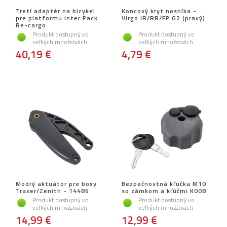
Tretí adaptér na bicykel
Koncový kryt nosníka -
pre platformu Inter Pack
Virgo IR/RR/FP G2 (pravý)
Re-cargo
Produkt dostupný vo
Produkt dostupný vo
veľkých množstvách
veľkých množstvách
40,19 €
4,79 €
Modrý aktuátor pre boxy
Bezpečnostná kľučka M10
Traxer/Zenith - 14486
so zámkom a kľúčmi K008
Produkt dostupný vo
Produkt dostupný vo
veľkých množstvách
veľkých množstvách
14,99 €
12,99 €