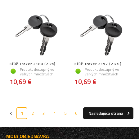
Kľúč Traxer 2180 (2 ks)
Kľúč Traxer 2192 (2 ks.)
Produkt dostupný vo
Produkt dostupný vo
veľkých množstvách
veľkých množstvách
10,69 €
10,69 €
1
2
3
4
5
6
Nasledujúca strana
MOJA OBJEDNÁVKA