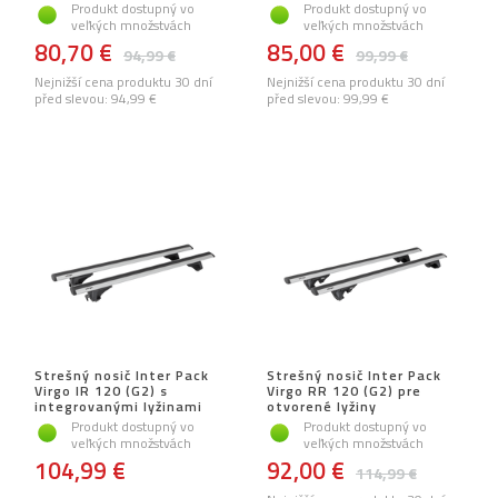
Produkt dostupný vo
Produkt dostupný vo
veľkých množstvách
veľkých množstvách
80,70 €
85,00 €
94,99 €
99,99 €
Nejnižší cena produktu 30 dní
Nejnižší cena produktu 30 dní
před slevou:
94,99 €
před slevou:
99,99 €
Strešný nosič Inter Pack
Strešný nosič Inter Pack
Virgo IR 120 (G2) s
Virgo RR 120 (G2) pre
integrovanými lyžinami
otvorené lyžiny
Produkt dostupný vo
Produkt dostupný vo
veľkých množstvách
veľkých množstvách
104,99 €
92,00 €
114,99 €