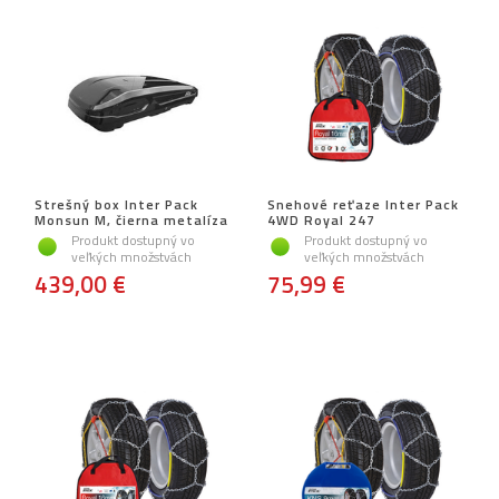
Strešný box Inter Pack
Snehové reťaze Inter Pack
Monsun M, čierna metalíza
4WD Royal 247
Produkt dostupný vo
Produkt dostupný vo
veľkých množstvách
veľkých množstvách
439,00 €
75,99 €