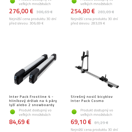
veľkých množstvách
veľkých množstvách
276,00 €
254,80 €
306,69 €
283,09 €
Nejnižší cena produktu 30 dní
Nejnižší cena produktu 30 dní
před slevou:
306,69 €
před slevou:
283,09 €
Inter Pack Frostline 4 -
Strešný nosič bicyklov
hliníkový držiak na 4 páry
Inter Pack Cosmo
lyží alebo 2 snowboardy
Produkt dostupný vo
Produkt dostupný vo
veľkých množstvách
veľkých množstvách
84,69 €
69,10 €
81,29 €
Nejnižší cena produktu 30 dní