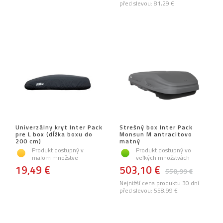
před slevou:
81,29 €
Univerzálny kryt Inter Pack
Strešný box Inter Pack
pre L box (dĺžka boxu do
Monsun M antracitovo
200 cm)
matný
Produkt dostupný v
Produkt dostupný vo
malom množstve
veľkých množstvách
19,49 €
503,10 €
558,99 €
Nejnižší cena produktu 30 dní
před slevou:
558,99 €