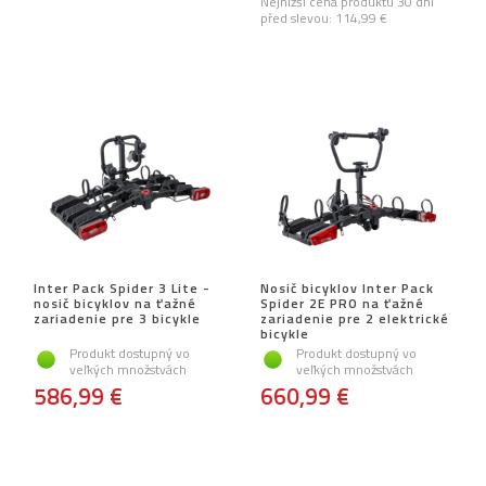
Nejnižší cena produktu 30 dní
před slevou:
114,99 €
Inter Pack Spider 3 Lite -
Nosič bicyklov Inter Pack
nosič bicyklov na ťažné
Spider 2E PRO na ťažné
zariadenie pre 3 bicykle
zariadenie pre 2 elektrické
bicykle
Produkt dostupný vo
Produkt dostupný vo
veľkých množstvách
veľkých množstvách
586,99 €
660,99 €