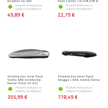
bicyklov na rám
Pack Carver I (6,4/8,2/8,4)
Produkt dostupný vo
Produkt dostupný vo
veľkých množstvách
veľkých množstvách
49,89 €
22,79 €
Strešný box Inter Pack
Strešný box Inter Pack
Stella 480 strieborný
Skugga L 660, lesklá čierna
kevlar (flexi fit G2)
Produkt dostupný vo
Produkt dostupný vo
veľkých množstvách
veľkých množstvách
355,99 €
778,49 €