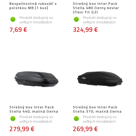
Bezpečnostná rukoväť s
Strešný box Inter Pack
poistkou M8 [1 kus]
Stella 480 čierny kevlar
(flexi fit G2)
Produkt dostupný vo
Produkt dostupný vo
veľkých množstvách
veľkých množstvách
7,69 €
324,99 €
Strešný box Inter Pack
Strešný box Inter Pack
Stella 440, matná čierna
Stella 370, matná čierna
Produkt dostupný vo
Produkt dostupný vo
veľkých množstvách
veľkých množstvách
279,99 €
269,99 €