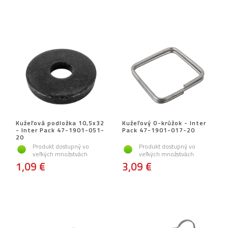
Kužeľová podložka 10,5x32
Kužeľový O-krúžok - Inter
- Inter Pack 47-1901-051-
Pack 47-1901-017-20
20
Produkt dostupný vo
Produkt dostupný vo
veľkých množstvách
veľkých množstvách
1,09 €
3,09 €