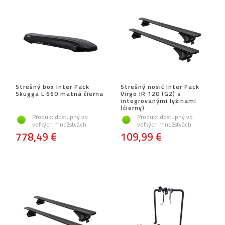
Strešný box Inter Pack
Strešný nosič Inter Pack
Skugga L 660 matná čierna
Virgo IR 120 (G2) s
integrovanými lyžinami
(čierny)
Produkt dostupný vo
Produkt dostupný vo
veľkých množstvách
veľkých množstvách
778,49 €
109,99 €