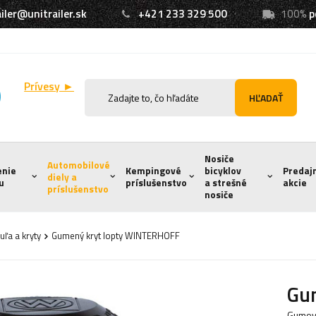
iler@unitrailer.sk
+421 233 329 500
100%
p
Prívesy ►
HĽADAŤ
Nosiče
Automobilové
enie
Kempingové
bicyklov
Predaj
diely a
u
príslušenstvo
a strešné
akcie
príslušenstvo
nosiče
uľa a kryty
Gumený kryt lopty WINTERHOFF
Gu
Gumový