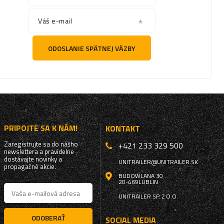
Váš e-mail
ODOSLANIE SPÄTNEJ VÄZBY
PRIPOJTE SA K NÁM!
KONTAKT
Zaregistrujte sa do nášho
+421 233 329 500
newslettera a pravidelne
dostávajte novinky a
UNITRAILER@UNITRAILER.SK
propagačné akcie.
BUDOWLANA 30
20-469
LUBLIN
UNITRAILER SP. Z O.O.
ODOBERAŤ
SOCIAL MEDIA