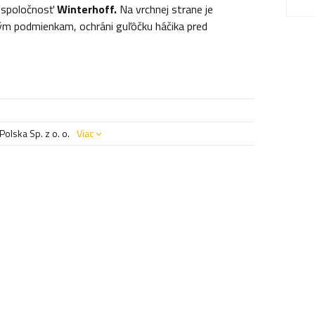
a spoločnosť
Winterhoff.
Na vrchnej strane je
ým podmienkam, ochráni guľôčku háčika pred
olska Sp. z o. o.
Viac