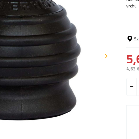
vrchu.
Sk
5,
4,63 