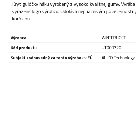
Kryt guľôčky háku vyrobený z vysoko kvalitnej gumy. Vyráb
vyrazené logo výrobcu. Odoláva nepriaznivým poveternostn
koróziou.
Výrobca
WINTERHOFF
Kód produktu
UT000720
Subjekt zodpovedný za tento výrobok v EÚ
AL-KO Technology P