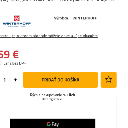
Výrobca:
WINTERHOFF
ontrolujte, v ktorom obchode môžete vidieť a kúpiť okamžite
69 €
€
Cena bez DPH
PRIDAŤ DO KOŠÍKA
Rýchle nakupovanie
1-Click
(bez registrácie)