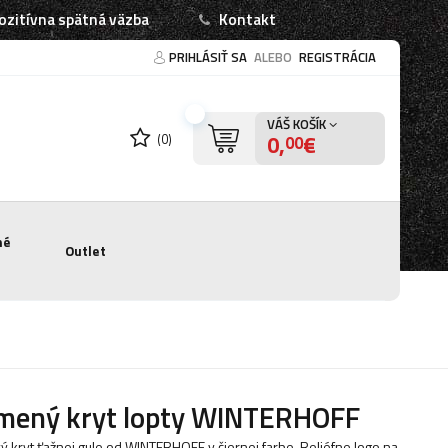
ozitívna spätná väzba
Kontakt
PRIHLÁSIŤ SA
ALEBO
REGISTRÁCIA
VÁŠ KOŠÍK
0,
€
(0)
00
né
Outlet
mený kryt lopty WINTERHOFF
 kryt ťažnej gule od WINTERHOFF v čiernej farbe. Reliéfne logo na