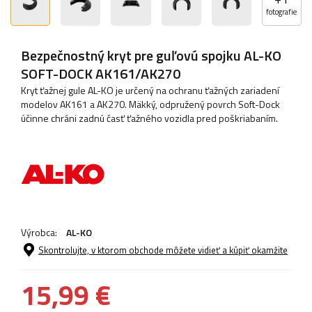
fotografie
Bezpečnostný kryt pre guľovú spojku AL-KO
SOFT-DOCK AK161/AK270
Kryt ťažnej gule AL-KO je určený na ochranu ťažných zariadení
modelov AK161 a AK270. Mäkký, odpružený povrch Soft-Dock
účinne chráni zadnú časť ťažného vozidla pred poškriabaním.
Výrobca:
AL-KO
Skontrolujte, v ktorom obchode môžete vidieť a kúpiť okamžite
15,99 €