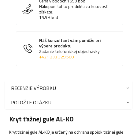
Cena v bodoch:
1599
bod
Nákupom tohto produktu za hotovosť
získate:
15.99
bod
Náš konzultant vám pomôže pri
výbere produktu
Zadanie telefonickej objednávky:
+421 233 329 500
RECENZIE VÝROBKU
POLOŽTE OTÁZKU
Kryt ťažnej gule AL-KO
Kryt ťažnej gule AL-KO je určený na ochranu spojok ťažnej gule