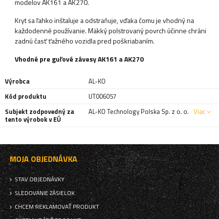
modelov AK161 a AK270.
Kryt sa ľahko inštaluje a odstraňuje, vďaka čomu je vhodný na
každodenné používanie. Mäkký polstrovaný povrch účinne chráni
zadnú časť ťažného vozidla pred poškriabaním.
Vhodné pre guľové závesy AK161 a AK270
Výrobca
AL-KO
Kód produktu
UT006057
Subjekt zodpovedný za
AL-KO Technology Polska Sp. z o. o.
Viac
tento výrobok v EÚ
MOJA OBJEDNÁVKA
STAV OBJEDNÁVKY
SLEDOVANIE ZÁSIELOK
CHCEM REKLAMOVAŤ PRODUKT