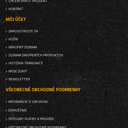
CHCEM VRÁTIŤ PRODUKT
KONTAKT
MÔJ ÚČET
ZAREGISTRUJTE SA
KOŠÍK
NÁKUPNÝ ZOZNAM
ZOZNAM ZAKÚPENÝCH PRODUKTOV
HISTÓRIA TRANSAKCIÍ
MOJE ZĽAVY
NEWSLETTER
VŠEOBECNÉ OBCHODNÉ PODMIENKY
INFORMÁCIE O OBCHODE
DORUČENIE
SPÔSOBY PLATBY A PROVÍZIE
VŠEOBECNÉ OBCHODNÉ PODMIENKY