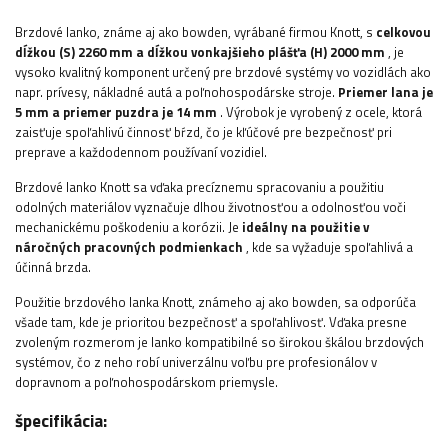
Brzdové lanko, známe aj ako bowden, vyrábané firmou Knott, s
celkovou
dĺžkou (S) 2260 mm a dĺžkou vonkajšieho plášťa (H) 2000 mm
, je
vysoko kvalitný komponent určený pre brzdové systémy vo vozidlách ako
napr. prívesy, nákladné autá a poľnohospodárske stroje.
Priemer lana je
5 mm a priemer puzdra je 14 mm
. Výrobok je vyrobený z ocele, ktorá
zaisťuje spoľahlivú činnosť bŕzd, čo je kľúčové pre bezpečnosť pri
preprave a každodennom používaní vozidiel.
Brzdové lanko Knott sa vďaka precíznemu spracovaniu a použitiu
odolných materiálov vyznačuje dlhou životnosťou a odolnosťou voči
mechanickému poškodeniu a korózii. Je
ideálny na použitie v
náročných pracovných podmienkach
, kde sa vyžaduje spoľahlivá a
účinná brzda.
Použitie brzdového lanka Knott, známeho aj ako bowden, sa odporúča
všade tam, kde je prioritou bezpečnosť a spoľahlivosť. Vďaka presne
zvoleným rozmerom je lanko kompatibilné so širokou škálou brzdových
systémov, čo z neho robí univerzálnu voľbu pre profesionálov v
dopravnom a poľnohospodárskom priemysle.
špecifikácia: