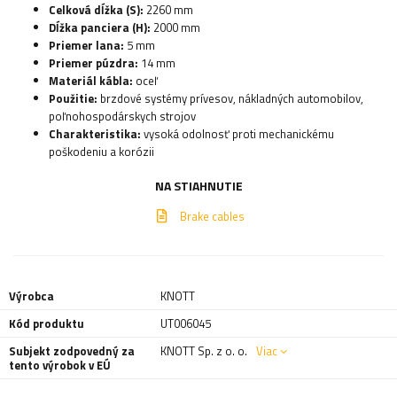
Celková dĺžka (S):
2260 mm
Dĺžka panciera (H):
2000 mm
Priemer lana:
5 mm
Priemer púzdra:
14 mm
Materiál kábla:
oceľ
Použitie:
brzdové systémy prívesov, nákladných automobilov,
poľnohospodárskych strojov
Charakteristika:
vysoká odolnosť proti mechanickému
poškodeniu a korózii
NA STIAHNUTIE
Brake cables
Výrobca
KNOTT
Kód produktu
UT006045
Subjekt zodpovedný za
KNOTT Sp. z o. o.
Viac
tento výrobok v EÚ