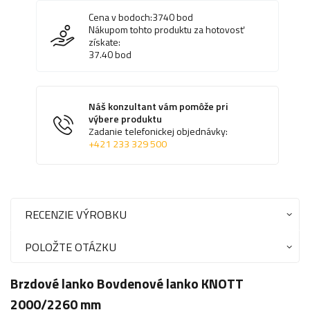
Cena v bodoch:
3740
bod
Nákupom tohto produktu za hotovosť
získate:
37.40
bod
Náš konzultant vám pomôže pri
výbere produktu
Zadanie telefonickej objednávky:
+421 233 329 500
RECENZIE VÝROBKU
POLOŽTE OTÁZKU
Brzdové lanko Bovdenové lanko KNOTT
2000/2260 mm