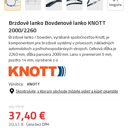
fotografie
Brzdové lanko Bovdenové lanko KNOTT
2000/2260
Brzdové lanko / bowden, vyrábané spoločnosťou Knott, je
komponentom pre brzdové systémy v prívesoch, nákladných
automobiloch a poľnohospodárskych strojoch. Celková dĺžka je
2260 mm, dĺžka panciera 2000 mm. Lano s priemerom 5 mm,
puzdro 14 mm, vyrobené z o
Výrobca:
KNOTT
Skontrolujte, v ktorom obchode môžete vidieť a kúpiť okamžite
46,79 €
37,40 €
30,41 €
Cena bez DPH