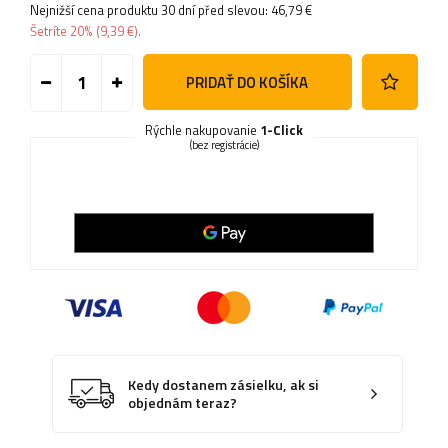
Nejnižší cena produktu 30 dní před slevou:
46,79 €
Šetríte
20%
(
9,39 €
).
PRIDAŤ DO KOŠÍKA
Rýchle nakupovanie
1-Click
(bez registrácie)
Kedy dostanem zásielku, ak si
objednám teraz?