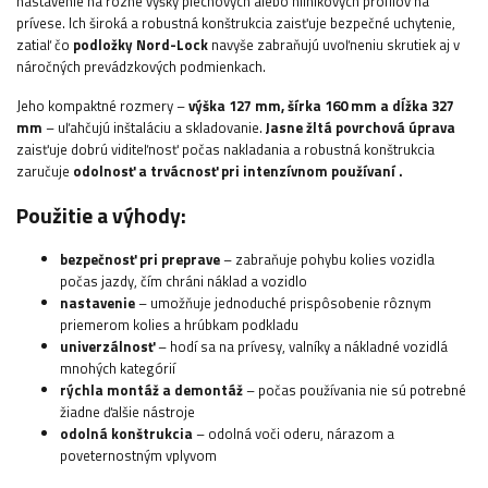
nastavenie na rôzne výšky plechových alebo hliníkových profilov na
prívese. Ich široká a robustná konštrukcia zaisťuje bezpečné uchytenie,
zatiaľ čo
podložky Nord-Lock
navyše zabraňujú uvoľneniu skrutiek aj v
náročných prevádzkových podmienkach.
Jeho kompaktné rozmery –
výška 127 mm, šírka 160 mm a dĺžka 327
mm
– uľahčujú inštaláciu a skladovanie.
Jasne žltá povrchová úprava
zaisťuje dobrú viditeľnosť počas nakladania a robustná konštrukcia
zaručuje
odolnosť a trvácnosť pri intenzívnom používaní
.
Použitie a výhody:
bezpečnosť pri preprave
– zabraňuje pohybu kolies vozidla
počas jazdy, čím chráni náklad a vozidlo
nastavenie
– umožňuje jednoduché prispôsobenie rôznym
priemerom kolies a hrúbkam podkladu
univerzálnosť
– hodí sa na prívesy, valníky a nákladné vozidlá
mnohých kategórií
rýchla montáž a demontáž
– počas používania nie sú potrebné
žiadne ďalšie nástroje
odolná konštrukcia
– odolná voči oderu, nárazom a
poveternostným vplyvom