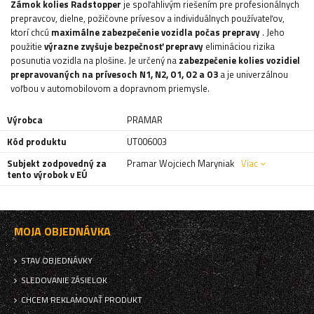
Zámok kolies Radstopper
je spoľahlivým riešením pre profesionálnych
prepravcov, dielne, požičovne prívesov a individuálnych používateľov,
ktorí chcú
maximálne zabezpečenie vozidla počas prepravy
. Jeho
použitie
výrazne zvyšuje bezpečnosť prepravy
elimináciou rizika
posunutia vozidla na plošine. Je určený na
zabezpečenie kolies vozidiel
prepravovaných na prívesoch N1, N2, O1, O2 a O3
a je univerzálnou
voľbou v automobilovom a dopravnom priemysle.
Výrobca
PRAMAR
Kód produktu
UT006003
Subjekt zodpovedný za
Pramar Wojciech Maryniak
Viac
tento výrobok v EÚ
MOJA OBJEDNÁVKA
STAV OBJEDNÁVKY
SLEDOVANIE ZÁSIELOK
CHCEM REKLAMOVAŤ PRODUKT