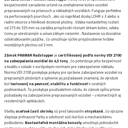
bezpečnostné zariadenie určené
na znehybnenie kolies vozidiel
prepravovaných
na prívesoch a nákladných vozidlách. Funguje perfektne
na
perforovaných povrchoch
, ako sú napríklad
dosky LOHR
s 3 alebo 4
radmi otvorov a
hliníkové doskové plošiny
. Vďaka
nastaviteľnej rozteči
od 275 do 335 mm
sa zarážka prispôsobí rôznym šírkam kolies, vďaka
čomu je
všestranným a univerzálnym riešením
. Nastavenie sa dosiahne
odskrutkovaním jazýčka
, čo umožňuje rýchle prispôsobenie hrúbke
montážnych plechov od 3 mm.
Zámok PRAMAR Radstopper
je
certifikovaný podľa
normy VDI 2700
na zabezpečenie vozidiel do 4,5 tony
, čo potvrdzuje jeho bezpečnosť
a kvalitu v súlade s európskymi normami pre zabezpečenie nákladu.
Norma VDI 2700 poskytuje pokyny pre správne zabezpečenie vozidiel na
prepravných plošinách a splnenie jej požiadaviek znamená, že výrobok
bol
testovaný na pevnosť, stabilitu a funkčnosť
v cestných
podmienkach. To poskytuje používateľom istotu, že zámok spĺňa prísne
požiadavky na zabezpečenie prepravovaných vozidiel – v komerčných aj
rezidenčných aplikáciách.
Všetky
oceľové
časti
skrinky
sú pred lakovaním
otryskané
, čo výrazne
zlepšuje priľnavosť farby a odolnosť voči korózii a mechanickému
poškodeniu.
Nastaviteľné montážne konzoly
umožňujú jednoduché