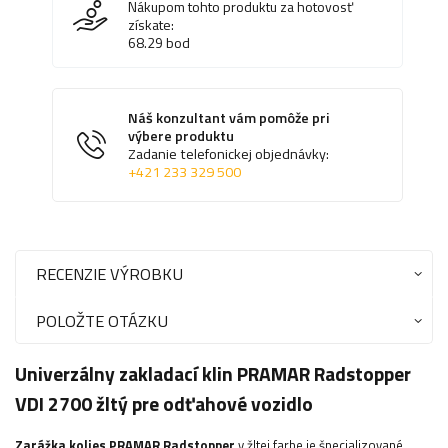
Nákupom tohto produktu za hotovosť
získate:
68.29
bod
Náš konzultant vám pomôže pri
výbere produktu
Zadanie telefonickej objednávky:
+421 233 329 500
RECENZIE VÝROBKU
POLOŽTE OTÁZKU
Univerzálny zakladací klin PRAMAR Radstopper
VDI 2700 žltý pre odťahové vozidlo
Zarážka kolies PRAMAR Radstopper
v žltej farbe je špecializované