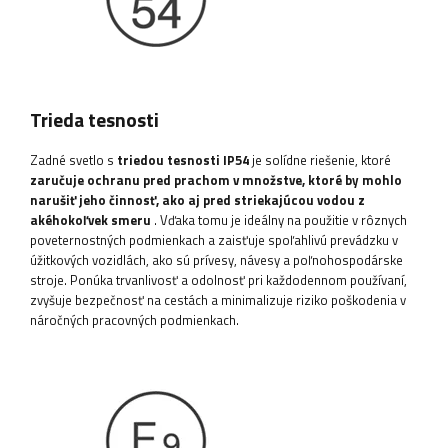
Trieda tesnosti
Zadné svetlo s
triedou tesnosti IP54
je solídne riešenie, ktoré
zaručuje ochranu pred prachom v množstve, ktoré by mohlo
narušiť jeho činnosť, ako aj pred striekajúcou vodou z
akéhokoľvek smeru
. Vďaka tomu je ideálny na použitie v rôznych
poveternostných podmienkach a zaisťuje spoľahlivú prevádzku v
úžitkových vozidlách, ako sú prívesy, návesy a poľnohospodárske
stroje. Ponúka trvanlivosť a odolnosť pri každodennom používaní,
zvyšuje bezpečnosť na cestách a minimalizuje riziko poškodenia v
náročných pracovných podmienkach.