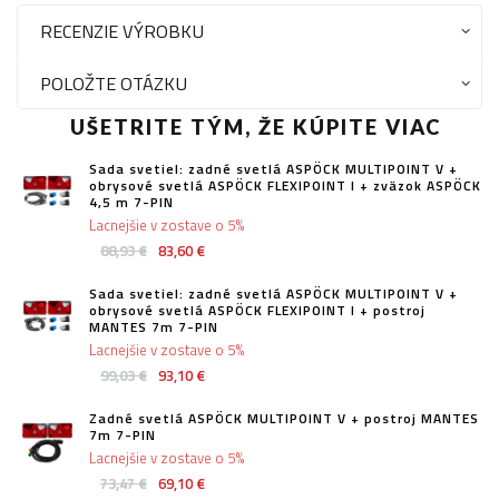
RECENZIE VÝROBKU
POLOŽTE OTÁZKU
UŠETRITE TÝM, ŽE KÚPITE VIAC
Sada svetiel: zadné svetlá ASPÖCK MULTIPOINT V +
obrysové svetlá ASPÖCK FLEXIPOINT I + zväzok ASPÖCK
4,5 m 7-PIN
Lacnejšie v zostave o 5%
88,93 €
83,60 €
Sada svetiel: zadné svetlá ASPÖCK MULTIPOINT V +
obrysové svetlá ASPÖCK FLEXIPOINT I + postroj
MANTES 7m 7-PIN
Lacnejšie v zostave o 5%
99,03 €
93,10 €
Zadné svetlá ASPÖCK MULTIPOINT V + postroj MANTES
7m 7-PIN
Lacnejšie v zostave o 5%
73,47 €
69,10 €