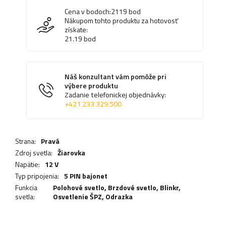
Cena v bodoch:
2119
bod
Nákupom tohto produktu za hotovosť
získate:
21.19
bod
Náš konzultant vám pomôže pri
výbere produktu
Zadanie telefonickej objednávky:
+421 233 329 500
Strana:
Pravá
Zdroj svetla:
Žiarovka
Napätie:
12 V
Typ pripojenia:
5 PIN bajonet
Funkcia
Polohové svetlo,
Brzdové svetlo
,
Blinkr
,
svetla:
Osvetlenie ŠPZ
,
Odrazka