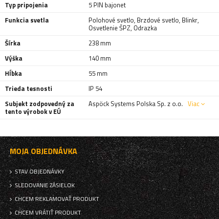
Typ pripojenia
5 PIN bajonet
Funkcia svetla
Polohové svetlo
,
Brzdové svetlo
,
Blinkr
,
Osvetlenie ŠPZ
,
Odrazka
Šírka
238 mm
Výška
140 mm
Hĺbka
55 mm
Trieda tesnosti
IP 54
Subjekt zodpovedný za
Aspöck Systems Polska Sp. z o.o.
Viac
tento výrobok v EÚ
MOJA OBJEDNÁVKA
STAV OBJEDNÁVKY
SLEDOVANIE ZÁSIELOK
CHCEM REKLAMOVAŤ PRODUKT
CHCEM VRÁTIŤ PRODUKT