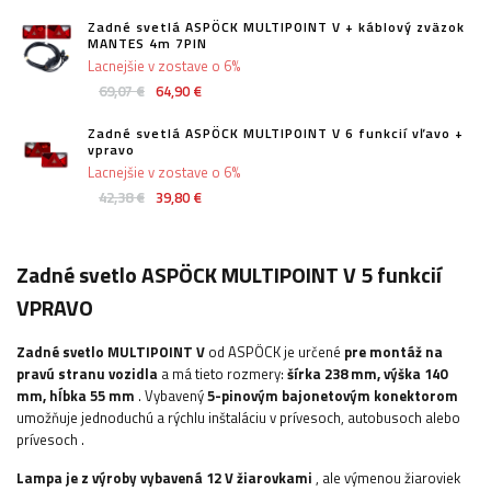
Zadné svetlá ASPÖCK MULTIPOINT V + káblový zväzok
MANTES 4m 7PIN
Lacnejšie v zostave o 6%
69,07 €
64,90 €
Zadné svetlá ASPÖCK MULTIPOINT V 6 funkcií vľavo +
vpravo
Lacnejšie v zostave o 6%
42,38 €
39,80 €
Zadné svetlo ASPÖCK MULTIPOINT V 5 funkcií
VPRAVO
Zadné svetlo MULTIPOINT V
od ASPÖCK je určené
pre montáž na
pravú stranu vozidla
a má tieto rozmery:
šírka
238 mm, výška 140
mm, hĺbka 55 mm
. Vybavený
5-pinovým bajonetovým konektorom
umožňuje jednoduchú a rýchlu inštaláciu
v prívesoch, autobusoch alebo
prívesoch
.
Lampa je z výroby vybavená 12 V žiarovkami
, ale výmenou žiaroviek