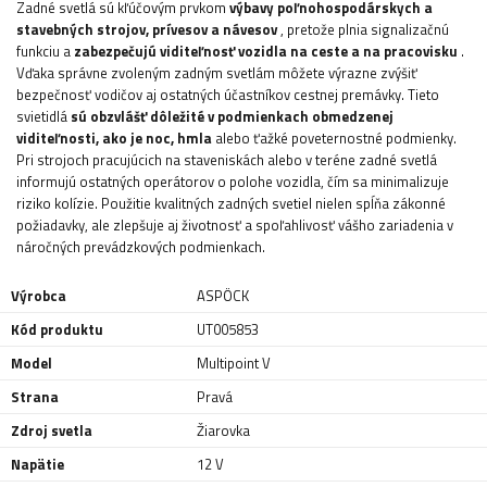
Zadné svetlá sú kľúčovým prvkom
výbavy poľnohospodárskych a
stavebných strojov, prívesov a návesov
, pretože plnia signalizačnú
funkciu a
zabezpečujú viditeľnosť vozidla na ceste a na pracovisku
.
Vďaka správne zvoleným zadným svetlám môžete výrazne zvýšiť
bezpečnosť vodičov aj ostatných účastníkov cestnej premávky. Tieto
svietidlá
sú obzvlášť dôležité v podmienkach obmedzenej
viditeľnosti, ako je noc, hmla
alebo ťažké poveternostné podmienky.
Pri strojoch pracujúcich na staveniskách alebo v teréne zadné svetlá
informujú ostatných operátorov o polohe vozidla, čím sa minimalizuje
riziko kolízie. Použitie kvalitných zadných svetiel nielen spĺňa zákonné
požiadavky, ale zlepšuje aj životnosť a spoľahlivosť vášho zariadenia v
náročných prevádzkových podmienkach.
Výrobca
ASPÖCK
Kód produktu
UT005853
Model
Multipoint V
Strana
Pravá
Zdroj svetla
Žiarovka
Napätie
12 V