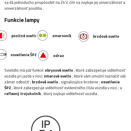
sa dá jednoducho prispôsobiť na 24 V, čím sa zvyšuje jej univerzálnosť a
univerzálnosť použitia
.
Funkcie lampy
pozičné svetlo
smerovník
brzdové svetlo
osvetlenie ŠPZ
odraz
Svietidlo má päť funkcií:
obrysové svetlo
, ktoré zabezpečuje viditeľnosť
vozidla pri jazde v noci;
smerové svetlo
, ktoré vám umožní naznačiť váš
zámer odbočiť
;
brzdové svetlo
, signalizujúce brzdenie
;
osvetlenie
ŠPZ
, ktoré zabezpečuje viditeľnosť evidenčného čísla vozidla v noci
;
a
reflexný trojuholník
, ktorý zvyšuje viditeľnosť vozidla
.