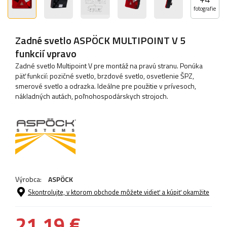
fotografie
Zadné svetlo ASPÖCK MULTIPOINT V 5
funkcií vpravo
Zadné svetlo Multipoint V pre montáž na pravú stranu. Ponúka
päť funkcií: pozičné svetlo, brzdové svetlo, osvetlenie ŠPZ,
smerové svetlo a odrazka. Ideálne pre použitie v prívesoch,
nákladných autách, poľnohospodárskych strojoch.
Výrobca:
ASPÖCK
Skontrolujte, v ktorom obchode môžete vidieť a kúpiť okamžite
21,19 €