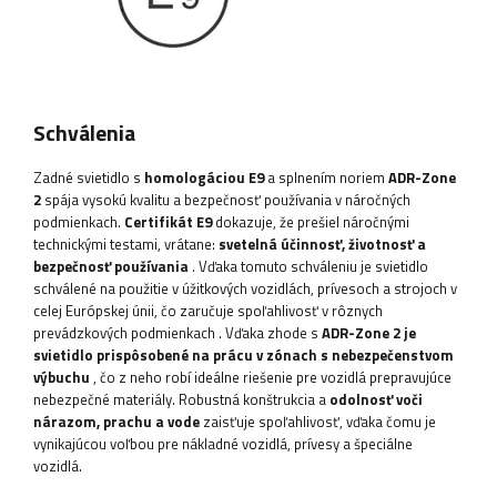
Schválenia
Zadné svietidlo s
homologáciou E9
a splnením noriem
ADR-Zone
2
spája vysokú kvalitu a bezpečnosť používania v náročných
podmienkach.
Certifikát E9
dokazuje, že prešiel náročnými
technickými testami, vrátane:
svetelná účinnosť, životnosť a
bezpečnosť používania
. Vďaka tomuto schváleniu je svietidlo
schválené na použitie v úžitkových vozidlách, prívesoch a strojoch v
celej Európskej únii, čo zaručuje spoľahlivosť v rôznych
prevádzkových podmienkach
. Vďaka zhode s
ADR-Zone 2
je
svietidlo prispôsobené na prácu v zónach s nebezpečenstvom
výbuchu
, čo z neho robí ideálne riešenie pre vozidlá prepravujúce
nebezpečné materiály. Robustná konštrukcia a
odolnosť voči
nárazom, prachu a vode
zaisťuje spoľahlivosť, vďaka čomu je
vynikajúcou voľbou pre nákladné vozidlá, prívesy a špeciálne
vozidlá.