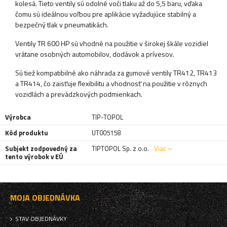
kolesá. Tieto ventily sú odolné voči tlaku až do 5,5 baru, vďaka
čomu sú ideálnou voľbou pre aplikácie vyžadujúce stabilný a
bezpečný tlak v pneumatikách.
Ventily TR 600 HP sú vhodné na použitie v širokej škále vozidiel
vrátane osobných automobilov, dodávok a prívesov.
Sú tiež kompatibilné ako náhrada za gumové ventily TR412, TR413
a TR414, čo zaisťuje flexibilitu a vhodnosť na použitie v rôznych
vozidlách a prevádzkových podmienkach.
Výrobca
TIP-TOPOL
Kód produktu
UT005158
Subjekt zodpovedný za
TIPTOPOL Sp. z o.o.
Viac
tento výrobok v EÚ
MOJA OBJEDNÁVKA
STAV OBJEDNÁVKY