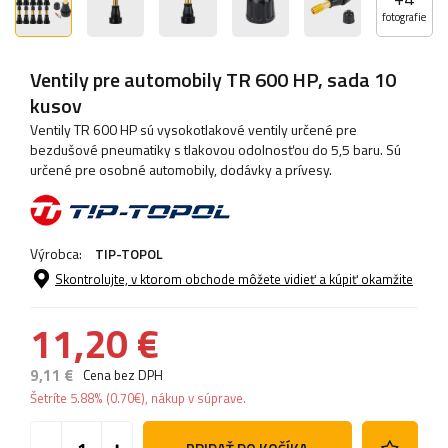
fotografie
Ventily pre automobily TR 600 HP, sada 10
kusov
Ventily TR 600 HP sú vysokotlakové ventily určené pre
bezdušové pneumatiky s tlakovou odolnosťou do 5,5 baru. Sú
určené pre osobné automobily, dodávky a prívesy.
Výrobca:
TIP-TOPOL
Skontrolujte, v ktorom obchode môžete vidieť a kúpiť okamžite
11,20 €
9,11 €
Cena bez DPH
Šetríte
5.88%
(
0.70
€
), nákup v súprave.