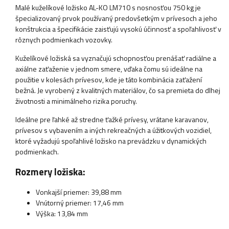
Malé kuželíkové ložisko AL-KO LM710 s nosnosťou 750 kg je
špecializovaný prvok používaný predovšetkým v prívesoch a jeho
konštrukcia a špecifikácie zaisťujú vysokú účinnosť a spoľahlivosť v
rôznych podmienkach vozovky.
Kuželíkové ložiská sa vyznačujú schopnosťou prenášať radiálne a
axiálne zaťaženie v jednom smere, vďaka čomu sú ideálne na
použitie v kolesách prívesov, kde je táto kombinácia zaťažení
bežná. Je vyrobený z kvalitných materiálov, čo sa premieta do dlhej
životnosti a minimálneho rizika poruchy.
Ideálne pre ľahké až stredne ťažké prívesy, vrátane karavanov,
prívesov s vybavením a iných rekreačných a úžitkových vozidiel,
ktoré vyžadujú spoľahlivé ložisko na prevádzku v dynamických
podmienkach.
Rozmery ložiska:
Vonkajší priemer: 39,88 mm
Vnútorný priemer: 17,46 mm
Výška: 13,84 mm