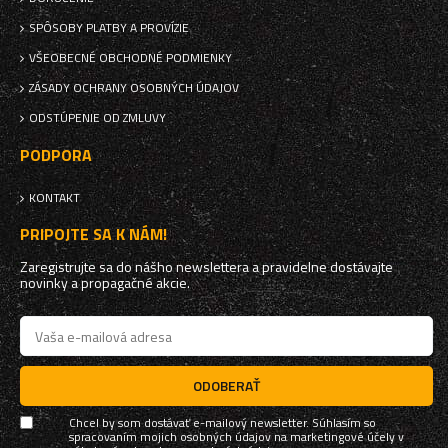
SPÔSOBY PLATBY A PROVÍZIE
VŠEOBECNÉ OBCHODNÉ PODMIENKY
ZÁSADY OCHRANY OSOBNÝCH ÚDAJOV
ODSTÚPENIE OD ZMLUVY
PODPORA
KONTAKT
PRIPOJTE SA K NÁM!
Zaregistrujte sa do nášho newslettera a pravidelne dostávajte
novinky a propagačné akcie.
ODOBERAŤ
Chcel by som dostávať e-mailový newsletter. Súhlasím so
spracovaním mojich osobných údajov na marketingové účely v