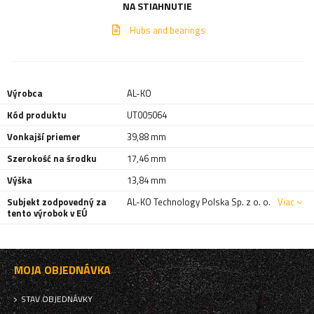
NA STIAHNUTIE
Hubs and bearings
Výrobca
AL-KO
Kód produktu
UT005064
Vonkajší priemer
39,88 mm
Szerokość na środku
17,46 mm
Výška
13,84 mm
Subjekt zodpovedný za
AL-KO Technology Polska Sp. z o. o.
Viac
tento výrobok v EÚ
MOJA OBJEDNÁVKA
STAV OBJEDNÁVKY