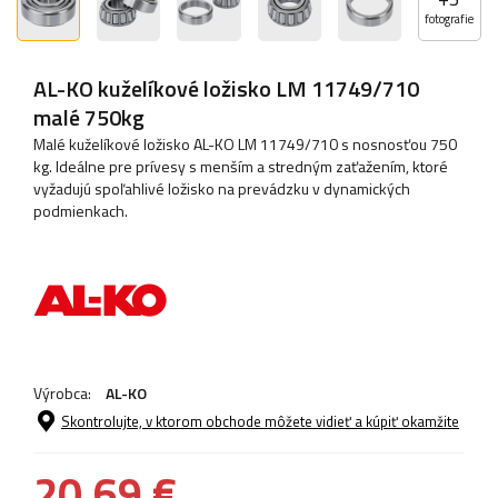
fotografie
AL-KO kuželíkové ložisko LM 11749/710
malé 750kg
Malé kuželíkové ložisko AL-KO LM 11749/710 s nosnosťou 750
kg. Ideálne pre prívesy s menším a stredným zaťažením, ktoré
vyžadujú spoľahlivé ložisko na prevádzku v dynamických
podmienkach.
Výrobca:
AL-KO
Skontrolujte, v ktorom obchode môžete vidieť a kúpiť okamžite
20,69 €