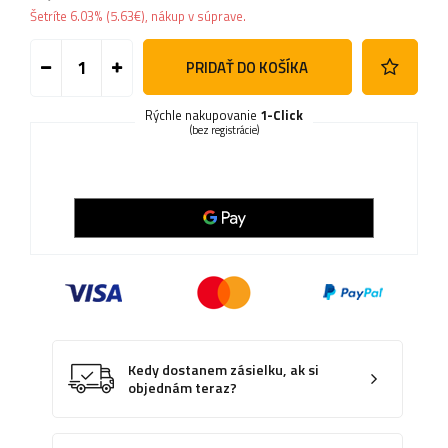
Šetríte
6.03%
(
5.63
€
), nákup v súprave.
PRIDAŤ DO KOŠÍKA
Rýchle nakupovanie
1-Click
(bez registrácie)
Kedy dostanem zásielku, ak si
objednám teraz?