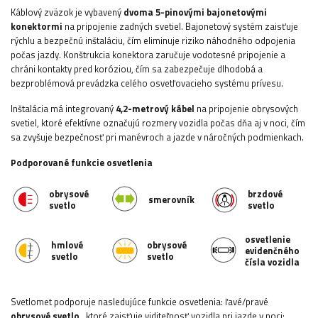
Káblový zväzok je vybavený
dvoma 5-pinovými bajonetovými
konektormi
na pripojenie zadných svetiel. Bajonetový systém zaisťuje
rýchlu a bezpečnú inštaláciu, čím eliminuje riziko náhodného odpojenia
počas jazdy. Konštrukcia konektora zaručuje vodotesné pripojenie a
chráni kontakty pred koróziou, čím sa zabezpečuje dlhodobá a
bezproblémová prevádzka celého osvetľovacieho systému prívesu.
Inštalácia má integrovaný
4,2-metrový kábel
na pripojenie obrysových
svetiel, ktoré efektívne označujú rozmery vozidla počas dňa aj v noci, čím
sa zvyšuje bezpečnosť pri manévroch a jazde v náročných podmienkach.
Podporované funkcie osvetlenia
obrysové
brzdové
smerovník
svetlo
svetlo
osvetlenie
hmlové
obrysové
evidenčného
svetlo
svetlo
čísla vozidla
Svetlomet podporuje nasledujúce funkcie osvetlenia: ľavé/pravé
obrysové svetlo
, ktoré zaisťuje viditeľnosť vozidla pri jazde v noci;