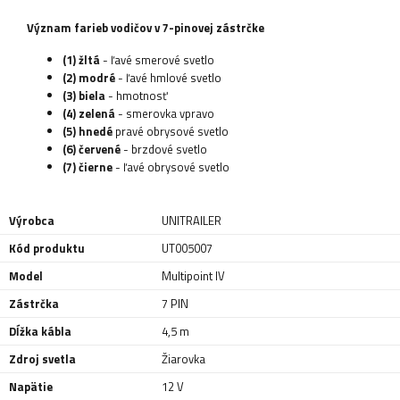
Význam farieb vodičov v 7-pinovej zástrčke
(1) žltá
- ľavé smerové svetlo
(2) modré
- ľavé hmlové svetlo
(3) biela
- hmotnosť
(4) zelená
- smerovka vpravo
(5) hnedé
pravé obrysové svetlo
(6) červené
- brzdové svetlo
(7) čierne
- ľavé obrysové svetlo
Výrobca
UNITRAILER
Kód produktu
UT005007
Model
Multipoint IV
Zástrčka
7 PIN
Dĺžka kábla
4,5 m
Zdroj svetla
Žiarovka
Napätie
12 V