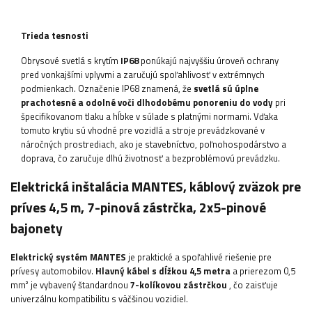
Trieda tesnosti
Obrysové svetlá
s krytím
IP68
ponúkajú najvyššiu úroveň ochrany
pred vonkajšími vplyvmi a zaručujú spoľahlivosť v extrémnych
podmienkach. Označenie IP68 znamená, že
svetlá sú úplne
prachotesné a odolné voči dlhodobému ponoreniu do vody
pri
špecifikovanom tlaku a hĺbke v súlade s platnými normami. Vďaka
tomuto krytiu sú vhodné pre vozidlá a stroje prevádzkované v
náročných prostrediach, ako je stavebníctvo, poľnohospodárstvo a
doprava, čo zaručuje dlhú životnosť a bezproblémovú prevádzku.
Elektrická inštalácia MANTES, káblový zväzok pre
príves 4,5 m, 7-pinová zástrčka, 2x5-pinové
bajonety
Elektrický systém MANTES
je praktické a spoľahlivé riešenie pre
prívesy automobilov.
Hlavný kábel s dĺžkou 4,5 metra
a prierezom 0,5
mm² je vybavený štandardnou
7-kolíkovou zástrčkou
, čo zaisťuje
univerzálnu kompatibilitu s väčšinou vozidiel.