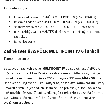
Sada obsahuje:
1x ľavé zadné svetlo ASPÖCK MULTIPOINT IV (24-8400-007)
1x pravé zadné svetlo ASPÖCK MULTIPOINT IV (24-8600-007)
2x obrysové svetlo ASPÖCK SUPERPOINT II (31-3709-017)
1x elektrický zväzok MANTES, dlhý 4,5 m, zakončený 7-pinovou
zástrčkou
2x rýchlospojky
Zadné svetlá ASPÖCK
MULTIPOINT
IV 6 funkcií
ľavé + pravé
Sada dvoch zadných svetiel
MULTIPOINT IV
od spoločnosti ASPÖCK,
určených
na montáž na ľavú a pravú stranu vozidla
, sa vyznačuje
nasledujúcimi rozmermi:
šírka
200 mm, výška 136 mm, hĺbka 56 mm
.
Obe svetlá sú vybavené
5-kolíkovým bajonetovým konektorom
, ktorý
umožňuje rýchlu a jednoduchú inštaláciu do prívesov, autobusov alebo
plošinových návesov.
Zadné svetlá majú
schválenie E4
a spĺňajú normu
ADR-Zóna 2
, čo znamená, že sú vhodné na použitie v potenciálne
výbušnom prostredí
.