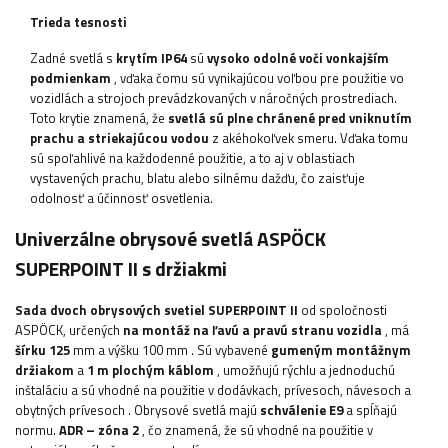
Trieda tesnosti
Zadné svetlá s
krytím IP64
sú
vysoko odolné voči vonkajším
podmienkam
, vďaka čomu sú vynikajúcou voľbou pre použitie vo
vozidlách a strojoch prevádzkovaných v náročných prostrediach.
Toto krytie znamená, že
svetlá sú plne chránené pred vniknutím
prachu a striekajúcou vodou
z akéhokoľvek smeru. Vďaka tomu
sú spoľahlivé na každodenné použitie, a to aj v oblastiach
vystavených prachu, blatu alebo silnému dažďu, čo zaisťuje
odolnosť a účinnosť osvetlenia.
Univerzálne obrysové svetlá ASPÖCK
SUPERPOINT II s držiakmi
Sada dvoch obrysových svetiel SUPERPOINT II
od spoločnosti
ASPÖCK, určených
na montáž na ľavú a pravú stranu vozidla
, má
šírku
125
mm a výšku 100 mm
.
Sú vybavené
gumeným montážnym
držiakom
a
1 m plochým káblom
, umožňujú rýchlu a jednoduchú
inštaláciu a sú vhodné na použitie v
dodávkach, prívesoch, návesoch a
obytných prívesoch
.
Obrysové svetlá majú
schválenie E9
a spĺňajú
normu.
ADR – zóna 2
, čo znamená, že sú vhodné na použitie v