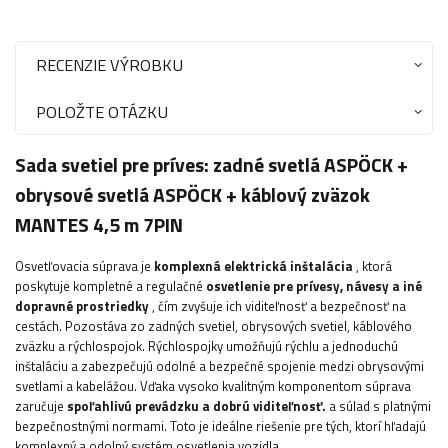
RECENZIE VÝROBKU
POLOŽTE OTÁZKU
Sada svetiel pre príves: zadné svetlá ASPÖCK +
obrysové svetlá ASPÖCK + káblový zväzok
MANTES 4,5 m 7PIN
Osvetľovacia súprava je
komplexná elektrická inštalácia
, ktorá
poskytuje kompletné a regulačné
osvetlenie pre prívesy, návesy a iné
dopravné prostriedky
, čím zvyšuje ich viditeľnosť a bezpečnosť na
cestách. Pozostáva zo zadných svetiel, obrysových svetiel, káblového
zväzku a rýchlospojok. Rýchlospojky umožňujú rýchlu a jednoduchú
inštaláciu a zabezpečujú odolné a bezpečné spojenie medzi obrysovými
svetlami a kabelážou. Vďaka vysoko kvalitným komponentom súprava
zaručuje
spoľahlivú prevádzku a dobrú viditeľnosť.
a súlad s platnými
bezpečnostnými normami. Toto je ideálne riešenie pre tých, ktorí hľadajú
komplexný a odolný systém osvetlenia vozidla
.