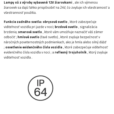
Lampy sú z výroby vybavené 12V žiarovkami
, ale ich výmenou
žiaroviek sa dajú ľahko prispôsobiť na 24V, čo zvyšuje ich všestrannosť a
všestrannosť použitia.
Funkcie zadného svetla:
obrysové svetlo
, ktoré zabezpečuje
viditeľnosť vozidla pri jazde v noci;
brzdové svetlo
, signalizácia
brzdenia;
smerové svetlo
, ktoré vám umožňuje naznačiť váš zámer
odbočiť
;
hmlové svetlo
(ľavé svetlo)
, ktoré zvyšuje bezpečnosť v
náročných poveternostných podmienkach, ako je hmla alebo silný dážď
;
osvetlenie evidenčného čísla vozidla
, ktoré zabezpečuje viditeľnosť
evidenčného čísla vozidla v noci
;
a
reflexný trojuholník
, ktorý zvyšuje
viditeľnosť vozidla
.