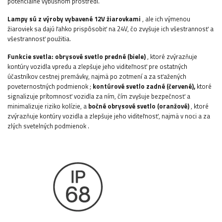
potenciálne výbušnom prostredí.
Lampy sú z výroby vybavené 12V žiarovkami
, ale ich výmenou
žiaroviek sa dajú ľahko prispôsobiť na 24V, čo zvyšuje ich všestrannosť a
všestrannosť použitia.
Funkcie svetla:
obrysové svetlo
predné (biele)
,
ktoré zvýrazňuje
kontúry vozidla vpredu a zlepšuje jeho viditeľnosť pre ostatných
účastníkov cestnej premávky, najmä po zotmení a za sťažených
poveternostných podmienok
;
kontúrové svetlo
zadné (červené),
ktoré
signalizuje prítomnosť vozidla za ním, čím zvyšuje bezpečnosť a
minimalizuje riziko kolízie, a
bočné obrysové svetlo (oranžové)
, ktoré
zvýrazňuje kontúry vozidla a zlepšuje jeho viditeľnosť, najmä v noci a za
zlých svetelných podmienok
.