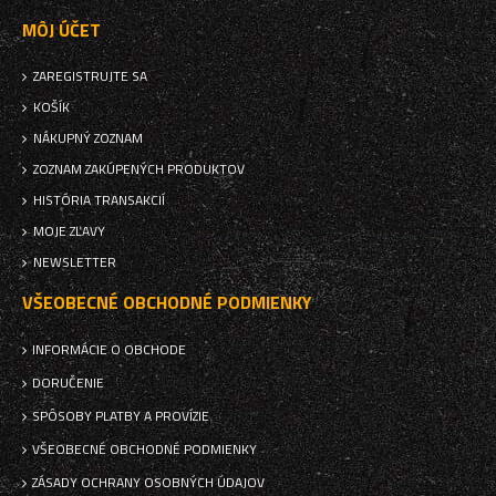
MÔJ ÚČET
ZAREGISTRUJTE SA
KOŠÍK
NÁKUPNÝ ZOZNAM
ZOZNAM ZAKÚPENÝCH PRODUKTOV
HISTÓRIA TRANSAKCIÍ
MOJE ZĽAVY
NEWSLETTER
VŠEOBECNÉ OBCHODNÉ PODMIENKY
INFORMÁCIE O OBCHODE
DORUČENIE
SPÔSOBY PLATBY A PROVÍZIE
VŠEOBECNÉ OBCHODNÉ PODMIENKY
ZÁSADY OCHRANY OSOBNÝCH ÚDAJOV