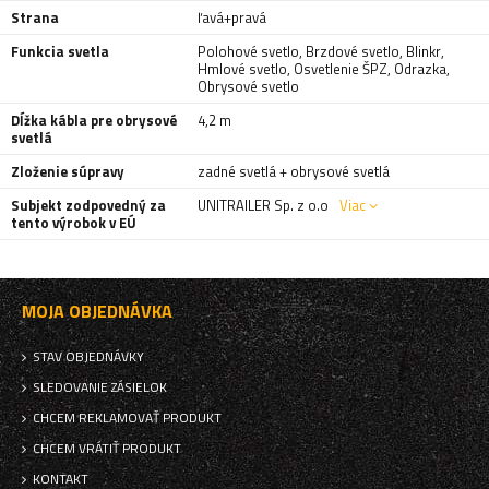
Strana
ľavá+pravá
Funkcia svetla
Polohové svetlo
,
Brzdové svetlo
,
Blinkr
,
Hmlové svetlo
,
Osvetlenie ŠPZ
,
Odrazka
,
Obrysové svetlo
Dĺžka kábla pre obrysové
4,2 m
svetlá
Zloženie súpravy
zadné svetlá + obrysové svetlá
Subjekt zodpovedný za
UNITRAILER Sp. z o.o
Viac
tento výrobok v EÚ
MOJA OBJEDNÁVKA
STAV OBJEDNÁVKY
SLEDOVANIE ZÁSIELOK
CHCEM REKLAMOVAŤ PRODUKT
CHCEM VRÁTIŤ PRODUKT
KONTAKT