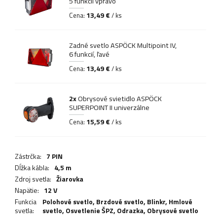
5 funkcií vpravo
13,49 €
Cena:
/ ks
Zadné svetlo ASPÖCK Multipoint IV,
6 funkcií, ľavé
13,49 €
Cena:
/ ks
2x
Obrysové svietidlo ASPÖCK
SUPERPOINT II univerzálne
15,59 €
Cena:
/ ks
Zástrčka:
7 PIN
Dĺžka kábla:
4,5 m
Zdroj svetla:
Žiarovka
Napätie:
12 V
Funkcia
Polohové svetlo,
Brzdové svetlo
,
Blinkr
,
Hmlové
svetla:
svetlo
,
Osvetlenie ŠPZ
,
Odrazka
,
Obrysové svetlo