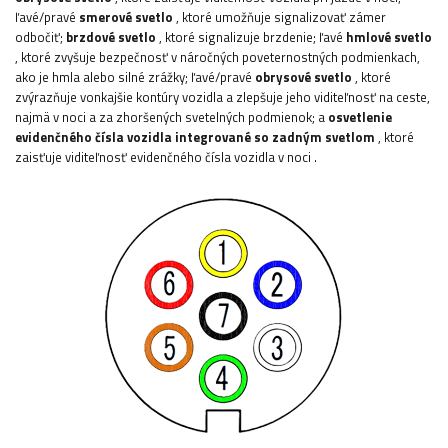
ľavé/pravé
smerové svetlo
, ktoré umožňuje signalizovať zámer
odbočiť;
brzdové svetlo
, ktoré signalizuje brzdenie; ľavé
hmlové svetlo
, ktoré zvyšuje bezpečnosť v náročných poveternostných podmienkach,
ako je hmla alebo silné zrážky; ľavé/pravé
obrysové svetlo
,
ktoré
zvýrazňuje vonkajšie kontúry vozidla a zlepšuje jeho viditeľnosť na ceste,
najmä v noci a za zhoršených svetelných podmienok; a
osvetlenie
evidenčného čísla vozidla integrované so zadným svetlom
, ktoré
zaisťuje viditeľnosť evidenčného čísla vozidla v noci
.