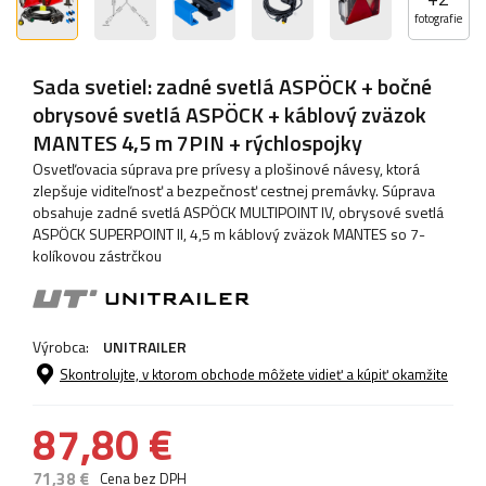
fotografie
Sada svetiel: zadné svetlá ASPÖCK + bočné
obrysové svetlá ASPÖCK + káblový zväzok
MANTES 4,5 m 7PIN + rýchlospojky
Osvetľovacia súprava pre prívesy a plošinové návesy, ktorá
zlepšuje viditeľnosť a bezpečnosť cestnej premávky. Súprava
obsahuje zadné svetlá ASPÖCK MULTIPOINT IV, obrysové svetlá
ASPÖCK SUPERPOINT II, ​​4,5 m káblový zväzok MANTES so 7-
kolíkovou zástrčkou
Výrobca:
UNITRAILER
Skontrolujte, v ktorom obchode môžete vidieť a kúpiť okamžite
87,80 €
71,38 €
Cena bez DPH