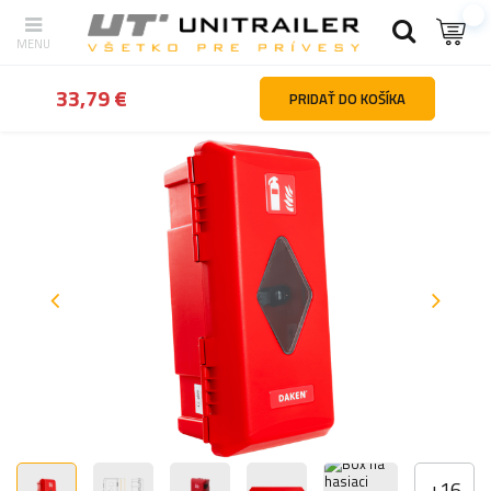
Späť
Hlavná stránka
Upevnenie nákladu
Boxy na náradie a nád
33,79 €
PRIDAŤ DO KOŠÍKA
+
16