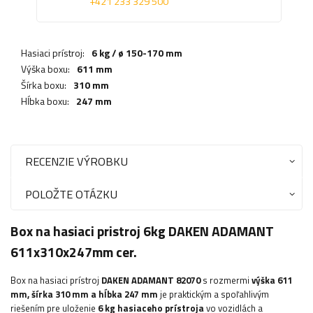
+421 233 329 500
Hasiaci prístroj:
6 kg / ø 150-170 mm
Výška boxu:
611 mm
Šírka boxu:
310 mm
Hĺbka boxu:
247 mm
RECENZIE VÝROBKU
POLOŽTE OTÁZKU
Box na hasiaci pristroj 6kg DAKEN ADAMANT
611x310x247mm cer.
Box na hasiaci prístroj
DAKEN ADAMANT 82070
s rozmermi
výška 611
mm, šírka 310 mm a hĺbka 247 mm
je praktickým a spoľahlivým
riešením pre uloženie
6 kg hasiaceho prístroja
vo vozidlách a