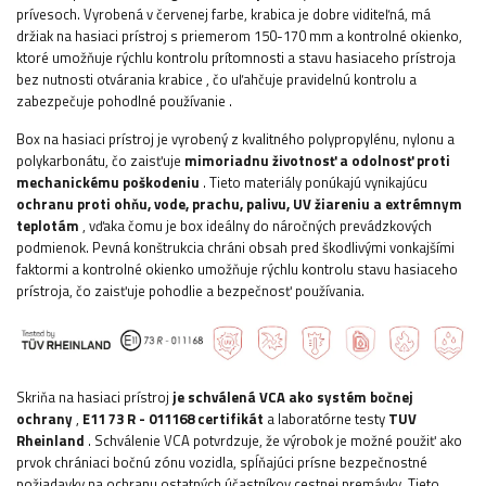
prívesoch.
Vyrobená v červenej farbe, krabica je dobre viditeľná, má
držiak na hasiaci prístroj s priemerom 150-170 mm a
kontrolné okienko,
ktoré umožňuje rýchlu kontrolu prítomnosti a stavu hasiaceho prístroja
bez nutnosti otvárania krabice , čo uľahčuje pravidelnú kontrolu a
zabezpečuje pohodlné používanie
.
Box na hasiaci prístroj je vyrobený z kvalitného polypropylénu, nylonu a
polykarbonátu, čo zaisťuje
mimoriadnu životnosť a odolnosť proti
mechanickému poškodeniu
. Tieto materiály ponúkajú vynikajúcu
ochranu proti ohňu, vode, prachu, palivu, UV žiareniu a extrémnym
teplotám
, vďaka čomu je box ideálny do náročných prevádzkových
podmienok. Pevná konštrukcia chráni obsah pred škodlivými vonkajšími
faktormi a kontrolné okienko umožňuje rýchlu kontrolu stavu hasiaceho
prístroja, čo zaisťuje pohodlie a bezpečnosť používania.
Skriňa na hasiaci prístroj
je schválená VCA ako systém bočnej
ochrany
,
E11 73 R - 011168 certifikát
a
laboratórne testy
TUV
Rheinland
. Schválenie VCA potvrdzuje, že výrobok je možné použiť ako
prvok chrániaci bočnú zónu vozidla, spĺňajúci prísne bezpečnostné
požiadavky na ochranu ostatných účastníkov cestnej premávky. Tieto