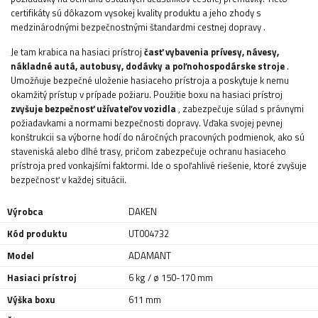
certifikáty sú dôkazom vysokej kvality produktu a jeho zhody s
medzinárodnými bezpečnostnými štandardmi cestnej dopravy
.
Je tam krabica na hasiaci prístroj
časť vybavenia
prívesy, návesy,
nákladné autá, autobusy, dodávky a poľnohospodárske stroje
.
Umožňuje bezpečné uloženie hasiaceho prístroja a poskytuje k nemu
okamžitý prístup v prípade požiaru. Použitie boxu na hasiaci prístroj
zvyšuje bezpečnosť užívateľov vozidla
, zabezpečuje súlad s právnymi
požiadavkami a normami bezpečnosti dopravy. Vďaka svojej pevnej
konštrukcii sa výborne hodí do náročných pracovných podmienok, ako sú
staveniská alebo dlhé trasy, pričom zabezpečuje ochranu hasiaceho
prístroja pred vonkajšími faktormi. Ide o spoľahlivé riešenie, ktoré zvyšuje
bezpečnosť v každej situácii.
Výrobca
DAKEN
Kód produktu
UT004732
Model
ADAMANT
Hasiaci prístroj
6 kg / ø 150-170 mm
Výška boxu
611 mm