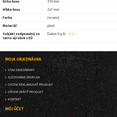
Šírka boxu
310 mm
Hĺbka boxu
247 mm
Farba
červená
Materiál
plast
Subjekt zodpovedný za
Daken S.p.A.
Viac
tento výrobok v EÚ
MOJA OBJEDNÁVKA
STAV OBJEDNÁVKY
SLEDOVANIE ZÁSIELOK
CHCEM REKLAMOVAŤ PRODUKT
CHCEM VRÁTIŤ PRODUKT
KONTAKT
MÔJ ÚČET