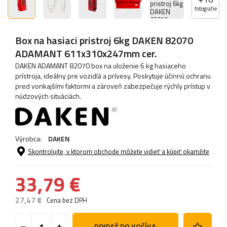
fotografie
Box na hasiaci pristroj 6kg DAKEN 82070
ADAMANT 611x310x247mm cer.
DAKEN ADAMANT 82070 box na uloženie 6 kg hasiaceho
prístroja, ideálny pre vozidlá a prívesy. Poskytuje účinnú ochranu
pred vonkajšími faktormi a zároveň zabezpečuje rýchly prístup v
núdzových situáciách.
Výrobca:
DAKEN
Skontrolujte, v ktorom obchode môžete vidieť a kúpiť okamžite
33,79 €
27,47 €
Cena bez DPH