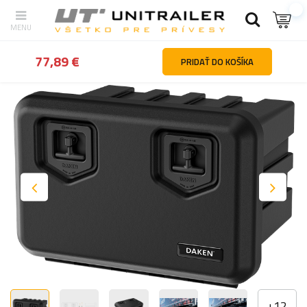
Späť
Hlavná stránka
Upevnenie nákladu
Boxy na náradie a nád
77,89 €
PRIDAŤ DO KOŠÍKA
+
12