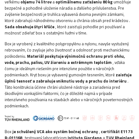
veľkému
objemu 74 litrov
a
optimálnemu zaťaženiu 80 kg
umožňuje
bezpečné a pohodlné uloženie náradia a ďalšieho príslušenstva.
Pre
zvýšenie bezpečnosti je truhlica vybavená dvoma pevnými zámkami,
ktoré zabraňujú náhodnému otvoreniu a chránia obsah pred krádežou
.
Sada obsahuje štyri kľúče
, ktoré zaisťujú pohodlie pri používaní a
možnosť zdieľať box s ostatnými ľuďmi v tíme.
Box je vyrobený z kvalitného polypropylénu a nylonu, navyše vystužený
rebrovaním, čo zvyšuje jeho životnosť a odolnosť proti mechanickému
poškodeniu.
Materiál poskytuje výnimočnú ochranu proti ohňu,
vode, prachu, palivu, UV žiareniu a extrémnym teplotám
, vďaka
čomu je ideálnym riešením pre intenzívne použitie v náročných
podmienkach. Kryt boxu je vybavený gumovým tesnením, ktoré
zaisťuje
úplnú tesnosť a zabraňuje vniknutiu vody a prachu do interiéru
.
Táto konštrukcia účinne chráni uložené nástroje a zariadenia pred
škodlivými vonkajšími faktormi, čo je dôležité najmä v prípade
intenzívneho používania na stavbách alebo v náročných poveternostných
podmienkach.
Box
je schválený VCA ako systém bočnej ochrany
,
certifikát E11 73
R-011168
, testovaný laboratóriom
Istituto Giordano
a
TUV Rheinland