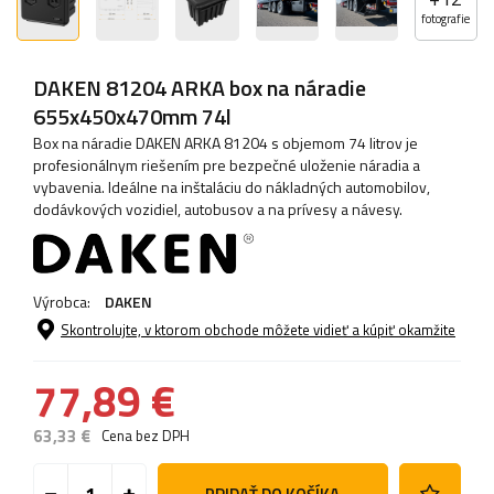
fotografie
DAKEN 81204 ARKA box na náradie
655x450x470mm 74l
Box na náradie DAKEN ARKA 81204 s objemom 74 litrov je
profesionálnym riešením pre bezpečné uloženie náradia a
vybavenia. Ideálne na inštaláciu do nákladných automobilov,
dodávkových vozidiel, autobusov a na prívesy a návesy.
Výrobca:
DAKEN
Skontrolujte, v ktorom obchode môžete vidieť a kúpiť okamžite
77,89 €
63,33 €
Cena bez DPH