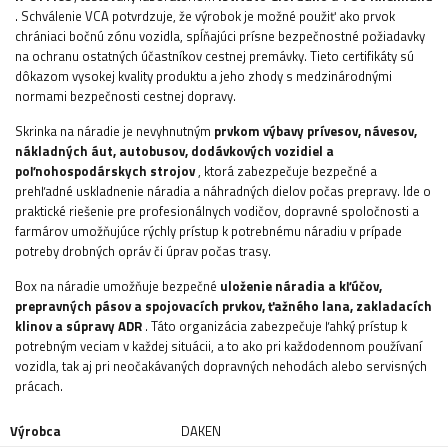
. Schválenie VCA potvrdzuje, že výrobok je možné použiť ako prvok
chrániaci bočnú zónu vozidla, spĺňajúci prísne bezpečnostné požiadavky
na ochranu ostatných účastníkov cestnej premávky. Tieto certifikáty sú
dôkazom vysokej kvality produktu a jeho zhody s medzinárodnými
normami bezpečnosti cestnej dopravy.
Skrinka na náradie je nevyhnutným
prvkom výbavy
prívesov, návesov,
nákladných áut, autobusov, dodávkových vozidiel a
poľnohospodárskych strojov
, ktorá zabezpečuje bezpečné a
prehľadné uskladnenie náradia a náhradných dielov počas prepravy. Ide o
praktické riešenie pre profesionálnych vodičov, dopravné spoločnosti a
farmárov umožňujúce rýchly prístup k potrebnému náradiu v prípade
potreby drobných opráv či úprav počas trasy.
Box na náradie umožňuje bezpečné
uloženie náradia a kľúčov,
prepravných pásov a spojovacích prvkov, ťažného lana, zakladacích
klinov a súpravy ADR
. Táto organizácia zabezpečuje ľahký prístup k
potrebným veciam v každej situácii, a to ako pri každodennom používaní
vozidla, tak aj pri neočakávaných dopravných nehodách alebo servisných
prácach.
Výrobca
DAKEN