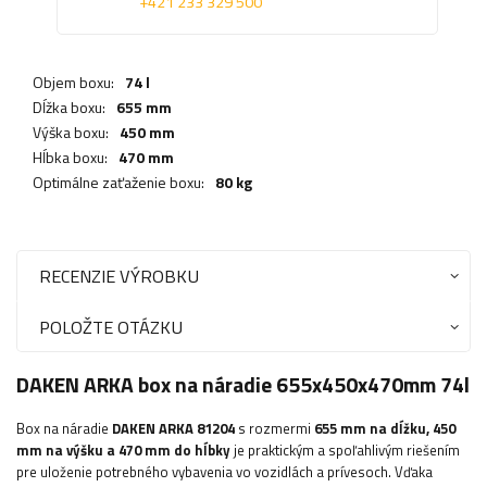
+421 233 329 500
Objem boxu:
74 l
Dĺžka boxu:
655 mm
Výška boxu:
450 mm
Hĺbka boxu:
470 mm
Optimálne zaťaženie boxu:
80 kg
RECENZIE VÝROBKU
POLOŽTE OTÁZKU
DAKEN ARKA box na náradie 655x450x470mm 74l
Box na náradie
DAKEN ARKA 81204
s rozmermi
655 mm na dĺžku, 450
mm na výšku a 470 mm do hĺbky
je praktickým a spoľahlivým riešením
pre uloženie potrebného vybavenia vo vozidlách a prívesoch. Vďaka