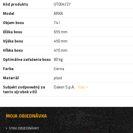
Kód produktu
UT004727
Model
ARKA
Objem boxu
74 l
Dĺžka boxu
655 mm
Výška boxu
450 mm
Hĺbka boxu
470 mm
Optimálne zaťaženie boxu
80 kg
Farba
čierna
Materiál
plast
Subjekt zodpovedný za
Daken S.p.A.
Viac
tento výrobok v EÚ
MOJA OBJEDNÁVKA
STAV OBJEDNÁVKY