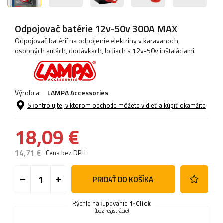
Odpojovač batérie 12v-50v 300A MAX
Odpojovač batérií na odpojenie elektriny v karavanoch,
osobných autách, dodávkach, lodiach s 12v-50v inštaláciami.
Výrobca:
LAMPA Accessories
Skontrolujte, v ktorom obchode môžete vidieť a kúpiť okamžite
18,09 €
14,71 €
Cena bez DPH
PRIDAŤ DO KOŠÍKA
Rýchle nakupovanie
1-Click
(bez registrácie)