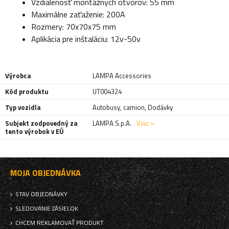
Vzdialenosť montážnych otvorov: 55 mm
Maximálne zaťaženie: 200A
Rozmery: 70x70x75 mm
Aplikácia pre inštaláciu: 12v-50v
Výrobca
LAMPA Accessories
Kód produktu
UT004324
Typ vozidla
Autobusy
,
camion
,
Dodávky
Subjekt zodpovedný za
LAMPA S.p.A.
Viac
tento výrobok v EÚ
MOJA OBJEDNÁVKA
STAV OBJEDNÁVKY
SLEDOVANIE ZÁSIELOK
CHCEM REKLAMOVAŤ PRODUKT