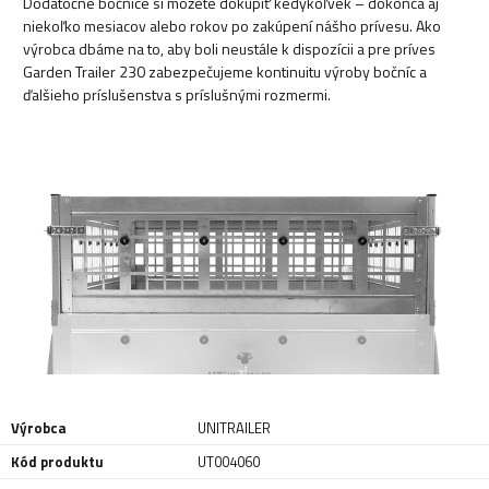
Dodatočné bočnice si môžete dokúpiť kedykoľvek – dokonca aj
niekoľko mesiacov alebo rokov po zakúpení nášho prívesu. Ako
výrobca dbáme na to, aby boli neustále k dispozícii a pre príves
Garden Trailer 230 zabezpečujeme kontinuitu výroby bočníc a
ďalšieho príslušenstva s príslušnými rozmermi.
Výrobca
UNITRAILER
Kód produktu
UT004060