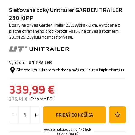
Sieťované boky Unitrailer GARDEN TRAILER
230 KIPP
Dosky na príves Garden Trailer 230, výška 40 cm. Vyrobené z
plechu chráneného proti korózii. Pasujú na príves s rozmermi
230x125. Zvyšujú nosnosť prívesu.
Výrobca:
UNITRAILER
Skontrolujte, v ktorom obchode môžete vidieť a kúpiť okamžite
339,99 €
276,41 €
Cena bez DPH
PRIDAŤ DO KOŠÍKA
Rýchle nakupovanie
1-Click
(bez registrácie)