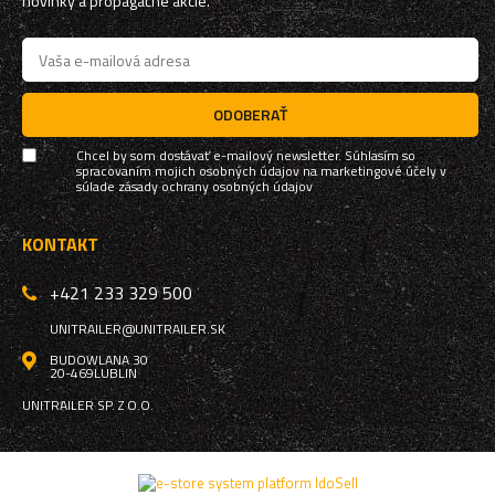
novinky a propagačné akcie.
ODOBERAŤ
Chcel by som dostávať e-mailový newsletter. Súhlasím so
spracovaním mojich osobných údajov na marketingové účely v
súlade
zásady ochrany osobných údajov
KONTAKT
+421 233 329 500
UNITRAILER@UNITRAILER.SK
BUDOWLANA 30
20-469
LUBLIN
UNITRAILER SP. Z O.O.