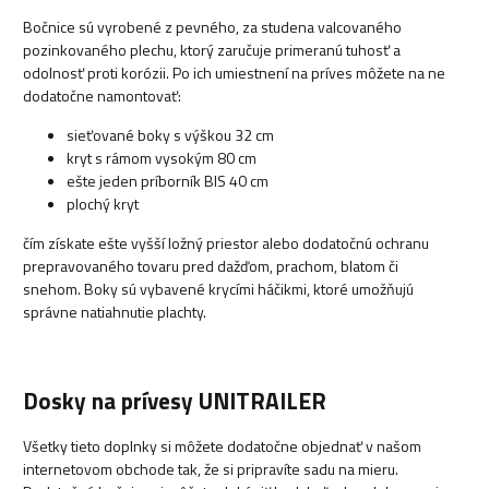
Bočnice sú vyrobené z pevného, ​​za studena valcovaného
pozinkovaného plechu, ktorý zaručuje primeranú tuhosť a
odolnosť proti korózii. Po ich umiestnení na príves môžete na ne
dodatočne namontovať:
sieťované boky s výškou 32 cm
kryt s rámom vysokým 80 cm
ešte jeden príborník BIS 40 cm
plochý kryt
čím získate ešte vyšší ložný priestor alebo dodatočnú ochranu
prepravovaného tovaru pred dažďom, prachom, blatom či
snehom. Boky sú vybavené krycími háčikmi, ktoré umožňujú
správne natiahnutie plachty.
Dosky na prívesy UNITRAILER
Všetky tieto doplnky si môžete dodatočne objednať v našom
internetovom obchode tak, že si pripravíte sadu na mieru.