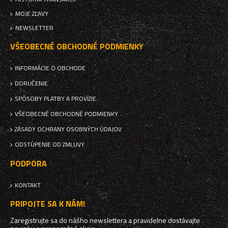
MOJE ZĽAVY
NEWSLETTER
VŠEOBECNÉ OBCHODNÉ PODMIENKY
INFORMÁCIE O OBCHODE
DORUČENIE
SPÔSOBY PLATBY A PROVÍZIE
VŠEOBECNÉ OBCHODNÉ PODMIENKY
ZÁSADY OCHRANY OSOBNÝCH ÚDAJOV
ODSTÚPENIE OD ZMLUVY
PODPORA
KONTAKT
PRIPOJTE SA K NÁM!
Zaregistrujte sa do nášho newslettera a pravidelne dostávajte