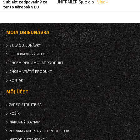
Subjekt zodpovedný za
UNITRAILER Sp. z o.o
Viac
tento výrobok v EÚ
MOJA OBJEDNÁVKA
STAV OBJEDNÁVKY
SLEDOVANIE ZÁSIELOK
CHCEM REKLAMOVAŤ PRODUKT
CHCEM VRÁTIŤ PRODUKT
KONTAKT
MÔJ ÚČET
ZAREGISTRUJTE SA
KOŠÍK
NÁKUPNÝ ZOZNAM
ZOZNAM ZAKÚPENÝCH PRODUKTOV
HISTÓRIA TRANSAKCIÍ