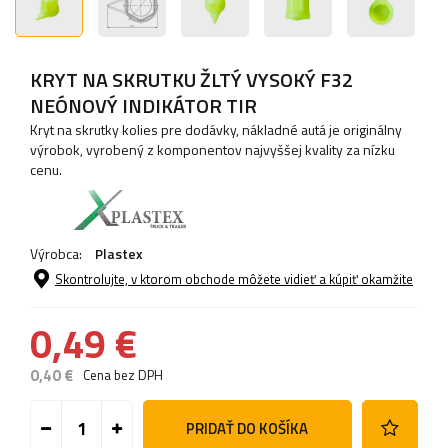
KRYT NA SKRUTKU ŽLTÝ VYSOKÝ F32
NEÓNOVÝ INDIKÁTOR TIR
Kryt na skrutky kolies pre dodávky, nákladné autá je originálny
výrobok, vyrobený z komponentov najvyššej kvality za nízku
cenu.
Výrobca:
Plastex
Skontrolujte, v ktorom obchode môžete vidieť a kúpiť okamžite
0,49 €
0,40 €
Cena bez DPH
PRIDAŤ DO KOŠÍKA