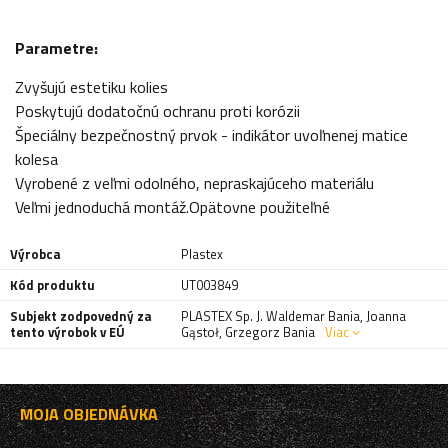
Parametre:
Zvyšujú estetiku kolies
Poskytujú dodatočnú ochranu proti korózii
Špeciálny bezpečnostný prvok - indikátor uvoľnenej matice
kolesa
Vyrobené z veľmi odolného, nepraskajúceho materiálu
Veľmi jednoduchá montáž.Opätovne použiteľné
Výrobca
Plastex
Kód produktu
UT003849
Subjekt zodpovedný za
PLASTEX Sp. J. Waldemar Bania, Joanna
tento výrobok v EÚ
Gąstoł, Grzegorz Bania
Viac
MOJA OBJEDNÁVKA