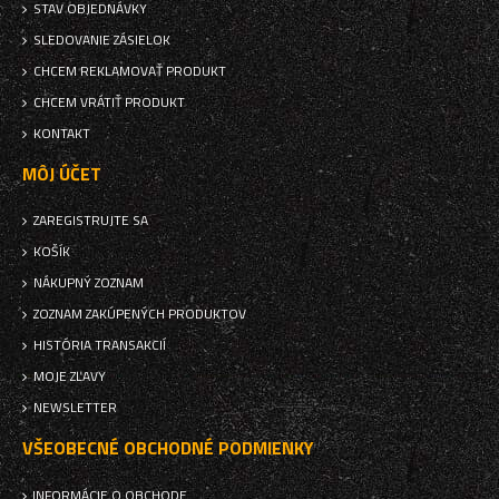
STAV OBJEDNÁVKY
SLEDOVANIE ZÁSIELOK
CHCEM REKLAMOVAŤ PRODUKT
CHCEM VRÁTIŤ PRODUKT
KONTAKT
MÔJ ÚČET
ZAREGISTRUJTE SA
KOŠÍK
NÁKUPNÝ ZOZNAM
ZOZNAM ZAKÚPENÝCH PRODUKTOV
HISTÓRIA TRANSAKCIÍ
MOJE ZĽAVY
NEWSLETTER
VŠEOBECNÉ OBCHODNÉ PODMIENKY
INFORMÁCIE O OBCHODE