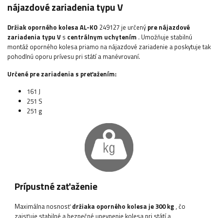
nájazdové zariadenia typu V
Držiak oporného kolesa
AL-KO
249127 je určený
pre nájazdové
zariadenia typu V
s
centrálnym uchytením
. Umožňuje stabilnú
montáž oporného kolesa priamo na nájazdové zariadenie a poskytuje tak
pohodlnú oporu prívesu pri státí a manévrovaní.
Určené pre zariadenia s preťažením:
161 J
251 S
251 g
Prípustné zaťaženie
Maximálna nosnosť
držiaka oporného kolesa je 300 kg
, čo
zaisťuje stabilné a bezpečné upevnenie kolesa pri státí a