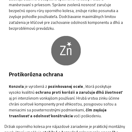
manévrovaní s prívesom. Správne zvolená nosnosť zaručuje
bezpečnú oporu rúry oporného kolesa, znižuje riziko posunutia a
zvyšuje pohodlie používateľa. Dodržiavanie maximálnych limitov
zaťaženia je kľúčové pre zachovanie odolnosti komponentu a dlhú a
bezproblémovú prevádzku.
Protikorózna ochrana
Konzola
je vyrobená z
pozinkovanej ocele
, ktorá poskytuje
vysoko kvalitnú
ochranu proti korózii a zaručuje dlhú životnosť
aj pri intenzívnom vonkajšom používaní. Hrubá vrstva zinku účinne
chráni oceľové komponenty pred vlhkosťou, posypovou soľou a
meniacimi sa poveternostnými podmienkami,
čím zvyšuje
trvanlivosť a odolnosť konštrukcie
voči poškodeniu.
Držiak oporného kolesa pre nájazdové zariadenie je praktický montážny