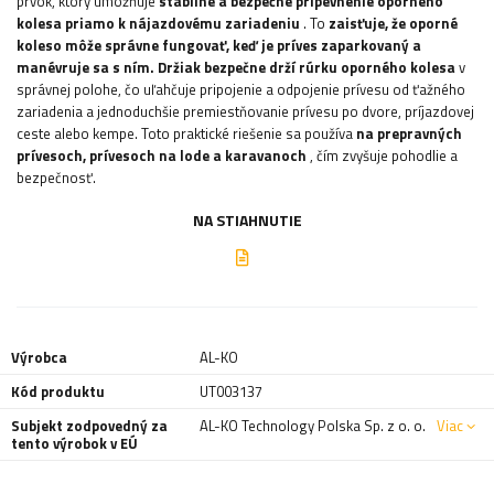
prvok, ktorý umožňuje
stabilné a bezpečné pripevnenie oporného
kolesa priamo k nájazdovému zariadeniu
. To
zaisťuje, že oporné
koleso môže správne fungovať, keď je príves zaparkovaný a
manévruje sa s ním. Držiak bezpečne drží rúrku oporného kolesa
v
správnej polohe, čo uľahčuje pripojenie a odpojenie prívesu od ťažného
zariadenia a jednoduchšie premiestňovanie prívesu po dvore, príjazdovej
ceste alebo kempe. Toto praktické riešenie sa používa
na prepravných
prívesoch, prívesoch na lode a karavanoch
, čím zvyšuje pohodlie a
bezpečnosť.
NA STIAHNUTIE
Výrobca
AL-KO
Kód produktu
UT003137
Subjekt zodpovedný za
AL-KO Technology Polska Sp. z o. o.
Viac
tento výrobok v EÚ