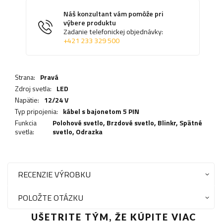
Náš konzultant vám pomôže pri
výbere produktu
Zadanie telefonickej objednávky:
+421 233 329 500
Strana:
Pravá
Zdroj svetla:
LED
Napätie:
12/24 V
Typ pripojenia:
kábel s bajonetom 5 PIN
Funkcia
Polohové svetlo,
Brzdové svetlo
,
Blinkr
,
Spätné
svetla:
svetlo
,
Odrazka
RECENZIE VÝROBKU
POLOŽTE OTÁZKU
UŠETRITE TÝM, ŽE KÚPITE VIAC