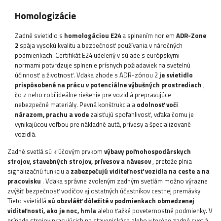
Homologizácie
Zadné svietidlo s
homologáciou E24
a splnením noriem
ADR-Zone
2
spája vysokú kvalitu a bezpečnosť používania v náročných
podmienkach. Certifikát E24 udelený v súlade s európskymi
normami potvrdzuje splnenie prísnych požiadaviek na svetelnú
účinnosť a životnosť. Vďaka zhode s ADR-zónou 2
je svietidlo
prispôsobené na prácu v potenciálne výbušných prostrediach
,
čo z neho robí ideálne riešenie pre vozidlá prepravujúce
nebezpečné materiály. Pevná konštrukcia a
odolnosť voči
nárazom, prachu a vode
zaisťujú spoľahlivosť, vďaka čomu je
vynikajúcou voľbou pre nákladné autá, prívesy a špecializované
vozidlá.
Zadné svetlá sú kľúčovým prvkom
výbavy poľnohospodárskych
strojov, stavebných strojov, prívesov a návesov
, pretože plnia
signalizačnú funkciu a
zabezpečujú viditeľnosť vozidla na ceste a na
pracovisku
. Vďaka správne zvoleným zadným svetlám možno výrazne
zvýšiť bezpečnosť vodičov aj ostatných účastníkov cestnej premávky.
Tieto svietidlá
sú obzvlášť dôležité v podmienkach obmedzenej
viditeľnosti, ako je noc, hmla
alebo ťažké poveternostné podmienky. V
prípade strojov pracujúcich na staveniskách alebo v teréne zadné svetlá