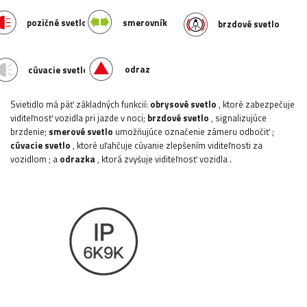
pozičné svetlo
smerovník
brzdové svetlo
odraz
cúvacie svetlo
Svietidlo má päť základných funkcií:
obrysové svetlo
, ktoré zabezpečuje
viditeľnosť vozidla pri jazde v noci;
brzdové svetlo
, signalizujúce
brzdenie;
smerové svetlo
umožňujúce označenie zámeru odbočiť
;
cúvacie svetlo
, ktoré uľahčuje cúvanie zlepšením viditeľnosti za
vozidlom
; a
odrazka
, ktorá zvyšuje viditeľnosť vozidla
.