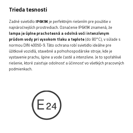
Trieda tesnosti
Zadné svietidlo
IP6K9K
je perfektným riešením pre použitie v
najnáročnejších prostrediach. Označenie IP6K9K znamená, že
lampa je úplne prachotesná a odolná voči intenzívnym
prúdom vody pri vysokom tlaku a teplote
(do 80°C), v súlade s
normou DIN 40050-9. Táto ochrana robí svietidlo ideálne pre
úžitkové vozidlá, stavebné a poľnohospodárske stroje, kde je
vystavenie prachu, špine a vode časté a intenzívne. Je to spoľahlivé
riešenie, ktoré zaisťuje odolnosť a účinnosť vo všetkých pracovných
podmienkach.