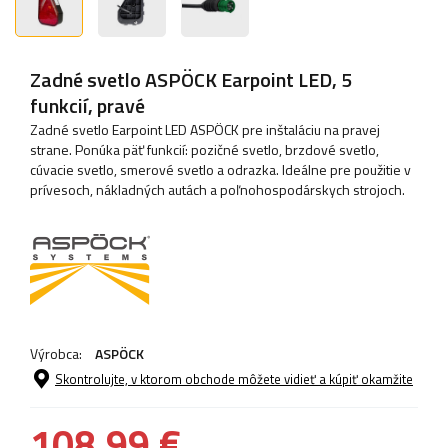
Zadné svetlo ASPÖCK Earpoint LED, 5
funkcií, pravé
Zadné svetlo Earpoint LED ASPÖCK pre inštaláciu na pravej
strane. Ponúka päť funkcií: pozičné svetlo, brzdové svetlo,
cúvacie svetlo, smerové svetlo a odrazka. Ideálne pre použitie v
prívesoch, nákladných autách a poľnohospodárskych strojoch.
Výrobca:
ASPÖCK
Skontrolujte, v ktorom obchode môžete vidieť a kúpiť okamžite
108,99 €