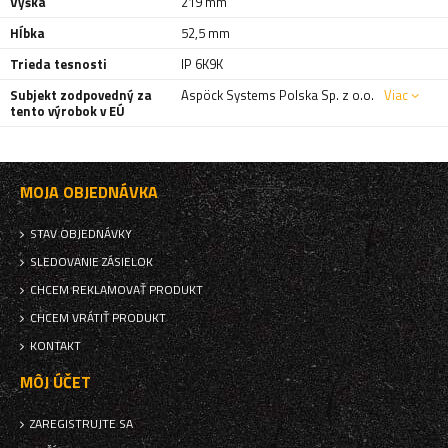
Výška
219 mm
Hĺbka
52,5 mm
Trieda tesnosti
IP 6K9K
Subjekt zodpovedný za
Aspöck Systems Polska Sp. z o.o.
Viac
tento výrobok v EÚ
MOJA OBJEDNÁVKA
STAV OBJEDNÁVKY
SLEDOVANIE ZÁSIELOK
CHCEM REKLAMOVAŤ PRODUKT
CHCEM VRÁTIŤ PRODUKT
KONTAKT
MÔJ ÚČET
ZAREGISTRUJTE SA