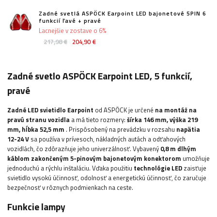
Zadné svetlá ASPÖCK Earpoint LED bajonetové 5PIN 6
funkcií ľavé + pravé
Lacnejšie v zostave o 6%
217,98 €
204,90 €
Zadné svetlo ASPÖCK Earpoint LED, 5 funkcií,
pravé
Zadné LED svietidlo Earpoint
od ASPÖCK je určené
na montáž na
pravú stranu vozidla
a má tieto rozmery:
šírka
146 mm, výška 219
mm, hĺbka 52,5 mm
. Prispôsobený na prevádzku v rozsahu
napätia
12-24 V
sa používa v prívesoch, nákladných autách a odťahových
vozidlách, čo zdôrazňuje jeho univerzálnosť. Vybavený
0,8 m dlhým
káblom zakončeným 5-pinovým bajonetovým konektorom
umožňuje
jednoduchú a rýchlu inštaláciu. Vďaka použitiu
technológie LED
zaisťuje
svietidlo vysokú účinnosť, odolnosť a energetickú účinnosť, čo zaručuje
bezpečnosť v rôznych podmienkach na ceste.
Funkcie lampy