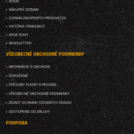
KOŠÍK
NÁKUPNÝ ZOZNAM
ZOZNAM ZAKÚPENÝCH PRODUKTOV
HISTÓRIA TRANSAKCIÍ
MOJE ZĽAVY
NEWSLETTER
VŠEOBECNÉ OBCHODNÉ PODMIENKY
INFORMÁCIE O OBCHODE
DORUČENIE
SPÔSOBY PLATBY A PROVÍZIE
VŠEOBECNÉ OBCHODNÉ PODMIENKY
ZÁSADY OCHRANY OSOBNÝCH ÚDAJOV
ODSTÚPENIE OD ZMLUVY
PODPORA