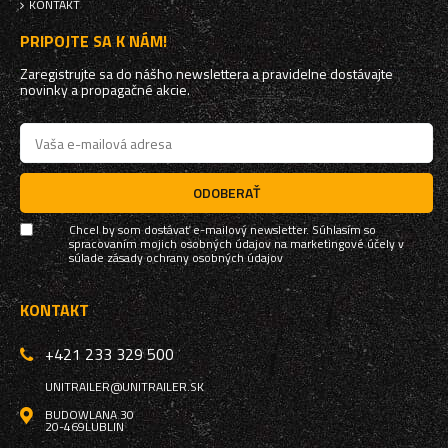
KONTAKT
PRIPOJTE SA K NÁM!
Zaregistrujte sa do nášho newslettera a pravidelne dostávajte
novinky a propagačné akcie.
ODOBERAŤ
Chcel by som dostávať e-mailový newsletter. Súhlasím so
spracovaním mojich osobných údajov na marketingové účely v
súlade
zásady ochrany osobných údajov
KONTAKT
+421 233 329 500
UNITRAILER@UNITRAILER.SK
BUDOWLANA 30
20-469
LUBLIN