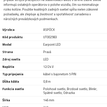
informujú ostatných operátorov o polohe vozidla, čím sa minimalizuje
riziko kolízie. Použitie kvalitných zadných svetiel spĺňa nielen zákonné
požiadavky, ale zlepšuje aj životnosť a spoľahlivosť zariadenia v
náročných prevádzkových podmienkach.
Výrobca
ASPÖCK
Kód produktu
UT002983
Model
Earpoint LED
Strana
Pravá
Zdroj svetla
LED
Napätie
12/24 V
Typ pripojenia
kábel s bajonetom 5 PIN
Dĺžka kábla
0,8 m
Funkcia svetla
Polohové svetlo
,
Brzdové svetlo
,
Blinkr
,
Spätné svetlo
,
Odrazka
Šírka
146 mm