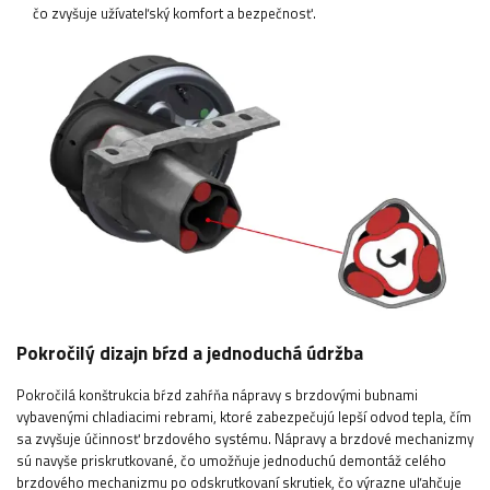
čo zvyšuje užívateľský komfort a bezpečnosť.
Pokročilý dizajn bŕzd a jednoduchá údržba
Pokročilá konštrukcia bŕzd zahŕňa nápravy s brzdovými bubnami
vybavenými chladiacimi rebrami, ktoré zabezpečujú lepší odvod tepla, čím
sa zvyšuje účinnosť brzdového systému. Nápravy a brzdové mechanizmy
sú navyše priskrutkované, čo umožňuje jednoduchú demontáž celého
brzdového mechanizmu po odskrutkovaní skrutiek, čo výrazne uľahčuje