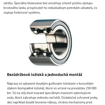
údržbu. Špeciálne blokovanie tiež umožňuje zmeniť polohu výstupu
brzdového lanka, prispôsobiť ho individuálnym potrebám užívateľa, čo
zvyšuje funkčnosť systému.
Bezúdržbové ložiská a jednoduchá montáž
Nápravy sú vybavené dvojitými guľkovými ložiskami s kosouhlým
stykom (kompaktné ložiská), ktoré sú určené na prevádzku 250 000
km. Sú na celý život mazané špeciálnym mazivom vytesňujúcim
vodu, ktoré zabraňuje vniknutiu nečistôt. Dodatočné ochranné prvky,
ako napríklad dvojité tesnenie náboja, chránia mechanizmy pred