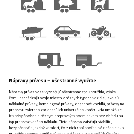
Nápravy prívesu – všestranné využitie
Nápravy prívesov sa vyznačujú všestrannosťou použitia, vďaka
čomu nachádzajú svoje miesto v rôznych typoch vozidiel, ako sú
nákladné prívesy, kempingové prívesy, odťahové vozidlá, prívesy na
prepravu zvierat a zariadení. Ich univerzálna konštrukcia umožňuje
ich prispôsobenie rôznym prepravným podmienkam bez ohľadu na
typ prepravovaného nákladu. Tieto nápravy zaisťujú stabilitu,
bezpečnosť a jazdný komfort, čo z nich robí spoľahlivé riešenie ako
pri každodennom používaní, tak aj pri špecializovanejších úlohách.