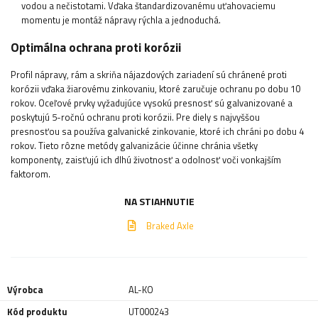
vodou a nečistotami. Vďaka štandardizovanému uťahovaciemu
momentu je montáž nápravy rýchla a jednoduchá.
Optimálna ochrana proti korózii
Profil nápravy, rám a skriňa nájazdových zariadení sú chránené proti
korózii vďaka žiarovému zinkovaniu, ktoré zaručuje ochranu po dobu 10
rokov. Oceľové prvky vyžadujúce vysokú presnosť sú galvanizované a
poskytujú 5-ročnú ochranu proti korózii. Pre diely s najvyššou
presnosťou sa používa galvanické zinkovanie, ktoré ich chráni po dobu 4
rokov. Tieto rôzne metódy galvanizácie účinne chránia všetky
komponenty, zaisťujú ich dlhú životnosť a odolnosť voči vonkajším
faktorom.
NA STIAHNUTIE
Braked Axle
Výrobca
AL-KO
Kód produktu
UT000243