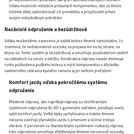
Vďaka možnosti inštalácie prídavných komponentov, ako sú tlmiče,
môžete ďalej optimalizovať ich prevádzku a prispôsobiť príves
svojim individuálnym potrebám.
Nezávislé odpruženie a bezúdržbové
Vďaka nezávislému zaveseniu je každé koleso tlmené samostatne, čo
znamená, že nedokonalosti vozovky sa prejavia len na tej strane, na
ktorej sú. Tento systém je bezúdržbový a umožňuje používateľom ušetriť
na nákladoch na servis a údržbu. Konštrukcia nápravy navyše eliminuje
riziko poškodenia podbehu kolesa a iných komponentov v dôsledku
nadmerného otáčania kyvného ramena aj pri veľkom preťažení.
Komfort jazdy vďaka pokročilému systému
odpruženia
Moderné nápravy, ako napríklad nápravy so šesťhranným
systémom odpruženia AL-KO s gumenými valčekmi, ponúkajú oveľa
vyšší komfort jazdy. Veľké šípky vychyľovania a mäkšie tlmenie
nárazov zaisťujú plynulejšiu jazdu s prívesom a účinne znižujú
vibrácie. V porovnaní so štandardnými systémami riadiacej nápravy
toto odpruženie umožňuje efektívnejšie tlmenie nerovností vozovky,