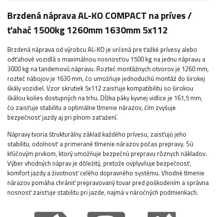
Brzdená náprava AL-KO COMPACT na príves /
ťahač 1500kg 1260mm 1630mm 5x112
Brzdená náprava od výrobcu AL-KO je určená pre ťažké prívesy alebo
odťahové vozidlá s maximálnou nosnosťou 1500 kg na jednu nápravu a
3000 kg na tandemovú nápravu. Rozteč montážnych otvorov je 1260 mm,
rozteč nábojov je 1630 mm, čo umožňuje jednoduchú montáž do širokej
škály vozidiel. Vzor skrutiek 5x112 zaisťuje kompatibilitu so širokou
škálou kolies dostupných na trhu. Dĺžka páky kyvnej vidlice je 161,5 mm,
čo zaisťuje stabilitu a optimálne tlmenie nárazov, čím zvyšuje
bezpečnosť jazdy aj pri plnom zaťažení.
Nápravy tvoria štrukturálny základ každého prívesu, zaisťujú jeho
stabilitu, odolnosť a primerané tlmenie nárazov počas prepravy. Sú
kľúčovým prvkom, ktorý umožňuje bezpečnú prepravu rôznych nákladov.
Výber vhodných náprav je dôležitý, pretože ovplyvňuje bezpečnosť,
komfort jazdy a životnosť celého dopravného systému. Vhodné tlmenie
nárazov pomáha chrániť prepravovaný tovar pred poškodením a správna
nosnosť zaisťuje stabilitu pri jazde, najmä v náročných podmienkach.