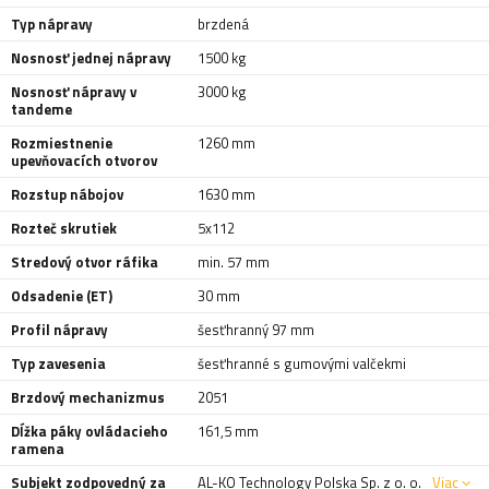
Typ nápravy
brzdená
Nosnosť jednej nápravy
1500 kg
Nosnosť nápravy v
3000 kg
tandeme
Rozmiestnenie
1260 mm
upevňovacích otvorov
Rozstup nábojov
1630 mm
Rozteč skrutiek
5x112
Stredový otvor ráfika
min. 57 mm
Odsadenie (ET)
30 mm
Profil nápravy
šesťhranný 97 mm
Typ zavesenia
šesťhranné s gumovými valčekmi
Brzdový mechanizmus
2051
Dĺžka páky ovládacieho
161,5 mm
ramena
Subjekt zodpovedný za
AL-KO Technology Polska Sp. z o. o.
Viac