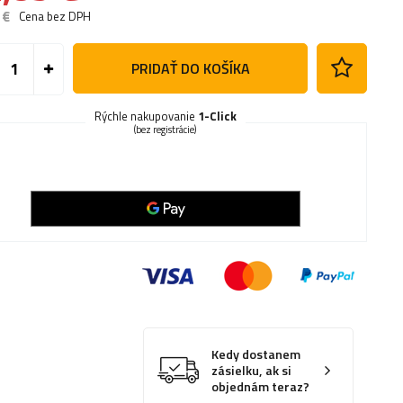
 €
Cena bez DPH
PRIDAŤ DO KOŠÍKA
Rýchle nakupovanie
1-Click
(bez registrácie)
Kedy dostanem
zásielku, ak si
objednám teraz?