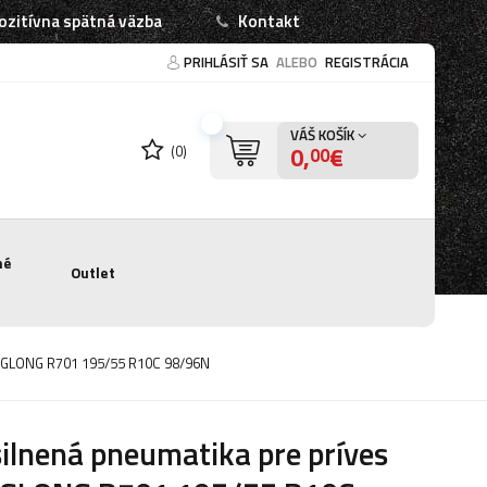
ozitívna spätná väzba
Kontakt
PRIHLÁSIŤ SA
ALEBO
REGISTRÁCIA
VÁŠ KOŠÍK
0,
€
(0)
00
né
Outlet
INGLONG R701 195/55 R10C 98/96N
ilnená pneumatika pre príves