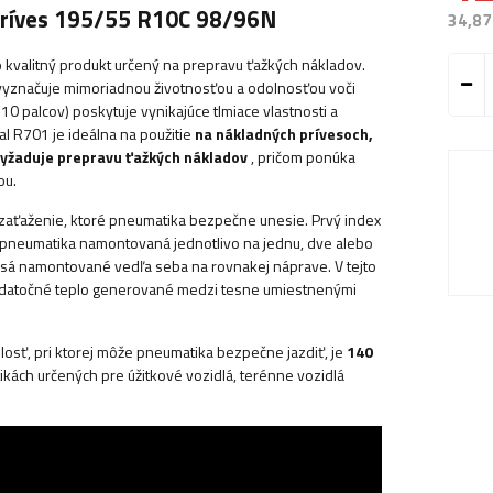
príves 195/55 R10C 98/96N
34,87
 kvalitný produkt určený na prepravu ťažkých nákladov.
 vyznačuje mimoriadnou životnosťou a odolnosťou voči
0 palcov) poskytuje vynikajúce tlmiace vlastnosti a
l R701 je ideálna na použitie
na nákladných prívesoch,
vyžaduje prepravu ťažkých nákladov
, pričom ponúka
ou.
 zaťaženie, ktoré pneumatika bezpečne unesie. Prvý index
pneumatika namontovaná jednotlivo na jednu, dve alebo
lesá namontované vedľa seba na rovnakej náprave. V tejto
 dodatočné teplo generované medzi tesne umiestnenými
sť, pri ktorej môže pneumatika bezpečne jazdiť, je
140
kách určených pre úžitkové vozidlá, terénne vozidlá