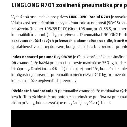
LINGLONG R701 zosilnená pneumatika pre 
Vystužená pneumatika pre príves
LINGLONG Radial R701
je vysoko
Vďaka zosilnenej štruktúre a vysokému indexu nosnosti (98/96) sa
zaťaženiu. Rozmer 195/55 R10C (šírka 195 mm, profil 55 %, priemer 1
kompatibilitu s mnohými typmi prívesov. Pneumatika LINGLONG Radia
karavanoch, úžitkových prívesoch a akomkoľvek vozidle, ktoré 
spoľahlivosť v cestnej doprave, kde je stabilita a bezpečnosť priorit
Index nosnosti pneumatiky 98/96
je číslo, ktoré udáva maximálne
98
znamená, že každá pneumatika unesie maximálne 750 kg, keď je 
tri nápravy. Druhý index
96
sa týka dvojitej montáže, kde sú dve ko
konfigurácii je nosnosť pneumatík o niečo nižšia, 710 kg, pretože
kolesami môže ovplyvniť ich pevnosť.
Rýchlostné hodnotenie N
pneumatiky znamená, že maximálna rýchlo
km/h
. Toto rýchlostné hodnotenie sa primárne používa na pneumati
alebo prívesy, kde sa zvyčajne nevyžaduje vyššia rýchlosť.