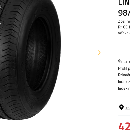
LI
98
Zosiln
R10C. 
vďaka 
Šírka 
Profil
Průměr
Index 
Index 
Sk
42