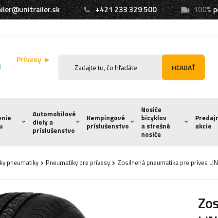
iler@unitrailer.sk
+421 233 329 500
100%
p
Prívesy ►
HĽADAŤ
Nosiče
Automobilové
enie
Kempingové
bicyklov
Predaj
diely a
u
príslušenstvo
a strešné
akcie
príslušenstvo
nosiče
sky pneumatiky
Pneumatiky pre prívesy
Zosilnená pneumatika pre príves L
Zos