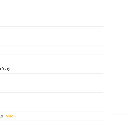
10 kg)
.o
Viac