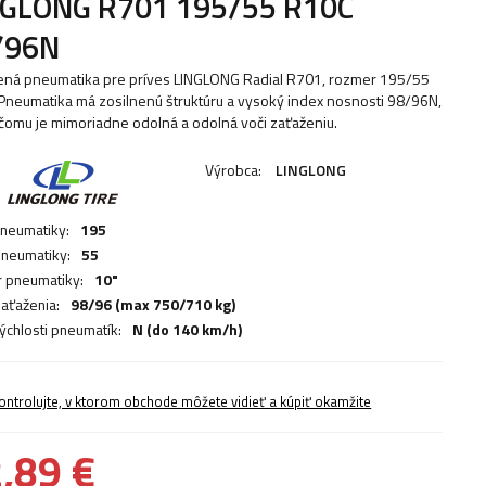
NGLONG R701 195/55 R10C
/96N
ená pneumatika pre príves LINGLONG Radial R701, rozmer 195/55
Pneumatika má zosilnenú štruktúru a vysoký index nosnosti 98/96N,
čomu je mimoriadne odolná a odolná voči zaťaženiu.
Výrobca:
LINGLONG
pneumatiky:
195
 pneumatiky:
55
 pneumatiky:
10"
zaťaženia:
98/96 (max 750/710 kg)
rýchlosti pneumatík:
N (do 140 km/h)
ontrolujte, v ktorom obchode môžete vidieť a kúpiť okamžite
,89 €