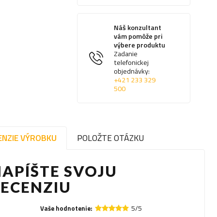
Náš konzultant
vám pomôže pri
výbere produktu
Zadanie
telefonickej
objednávky:
+421 233 329
500
ENZIE VÝROBKU
POLOŽTE OTÁZKU
APÍŠTE SVOJU
RECENZIU
5/5
Vaše hodnotenie: