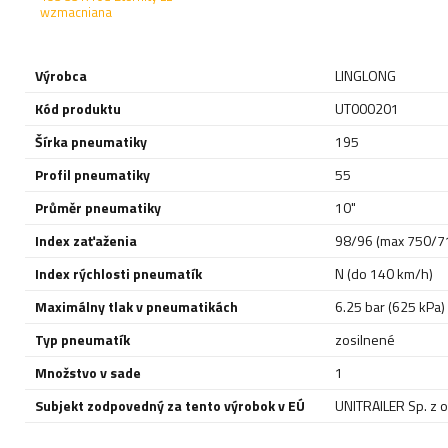
wzmacniana
Výrobca
LINGLONG
Kód produktu
UT000201
Šírka pneumatiky
195
Profil pneumatiky
55
Průměr pneumatiky
10"
Index zaťaženia
98/96 (max 750/7
Index rýchlosti pneumatík
N (do 140 km/h)
Maximálny tlak v pneumatikách
6.25 bar (625 kPa)
Typ pneumatík
zosilnené
Množstvo v sade
1
Subjekt zodpovedný za tento výrobok v EÚ
UNITRAILER Sp. z o