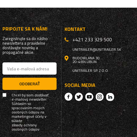
PRIPOJTE SA K NÁM!
KONTAKT
Zaregistrujte sa do nášho
+421 233 329 500
newslettera a pravidelne
dostávajte novinky a
UNITRAILER@UNITRAILER.SK
propagačné akcie.
BUDOWLANA 30
20-469
LUBLIN
UNITRAILER SP. Z O.O.
ODOBERAŤ
SOCIAL MEDIA
Chcel by som dostávať
e-mailový newsletter.
Súhlasím so
spracovaním mojich
osobných údajov na
marketingové účely v
súlade
zásady ochrany
osobných údajov