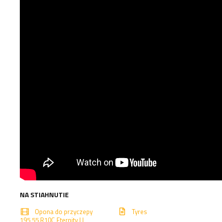
NA STIAHNUTIE
Opona do przyczepy
Tyres
195 55 R10C Eternity LL