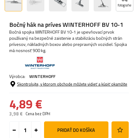
fotografie
Bočný hák na príves WINTERHOFF BV 10-1
Bočná spojka WINTERHOFF BV 10-1 je upevňovací prvok
používaný na bezpečné zaistenie a stabilizáciu bočných strán
prívesov, nákladných boxov alebo prepravných vozidiel. Spojka
má nosnosť 900 kg.
Výrobca:
WINTERHOFF
Skontrolujte, v ktorom obchode môžete vidieť a kúpiť okamžite
4,89 €
3,98 €
Cena bez DPH
PRIDAŤ DO KOŠÍKA