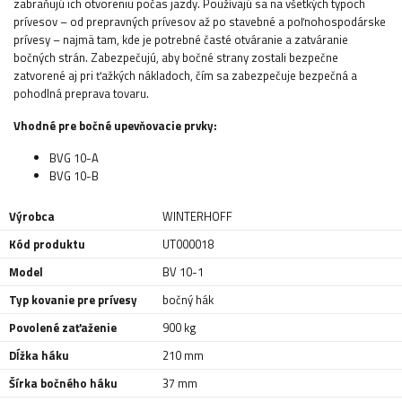
zabraňujú ich otvoreniu počas jazdy. Používajú sa na všetkých typoch
prívesov – od prepravných prívesov až po stavebné a poľnohospodárske
prívesy – najmä tam, kde je potrebné časté otváranie a zatváranie
bočných strán. Zabezpečujú, aby bočné strany zostali bezpečne
zatvorené aj pri ťažkých nákladoch, čím sa zabezpečuje bezpečná a
pohodlná preprava tovaru.
Vhodné pre bočné upevňovacie prvky:
BVG 10-A
BVG 10-B
Výrobca
WINTERHOFF
Kód produktu
UT000018
Model
BV 10-1
Typ kovanie pre prívesy
bočný hák
Povolené zaťaženie
900 kg
Dĺžka háku
210 mm
Šírka bočného háku
37 mm