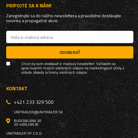
PRIPOJTE SA K NÁM!
Zaregistrujte sa do nášho newslettera a pravidelne dostávajte
novinky a propagačné akcie.
ODOBERAŤ
Chcel by som dostávať e-mailový newsletter. Súhlasím so
spracovaním mojich osobných údajov na marketingové účely v
súlade
zásady ochrany osobných údajov
KONTAKT
+421 233 329 500
UNITRAILER@UNITRAILER.SK
BUDOWLANA 30
20-469
LUBLIN
UNITRAILER SP. Z O.O.