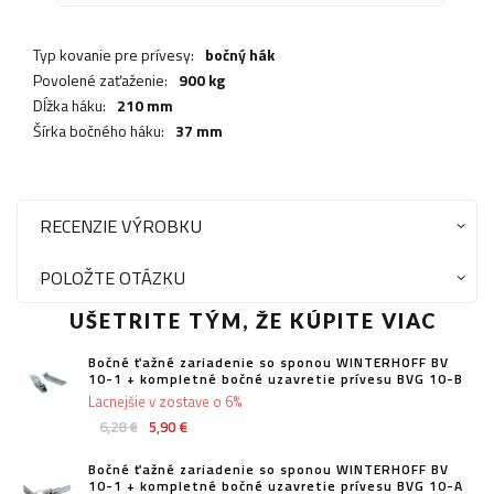
Typ kovanie pre prívesy:
bočný hák
Povolené zaťaženie:
900 kg
Dĺžka háku:
210 mm
Šírka bočného háku:
37 mm
RECENZIE VÝROBKU
POLOŽTE OTÁZKU
UŠETRITE TÝM, ŽE KÚPITE VIAC
Bočné ťažné zariadenie so sponou WINTERHOFF BV
10-1 + kompletné bočné uzavretie prívesu BVG 10-B
Lacnejšie v zostave o 6%
6,28 €
5,90 €
Bočné ťažné zariadenie so sponou WINTERHOFF BV
10-1 + kompletné bočné uzavretie prívesu BVG 10-A