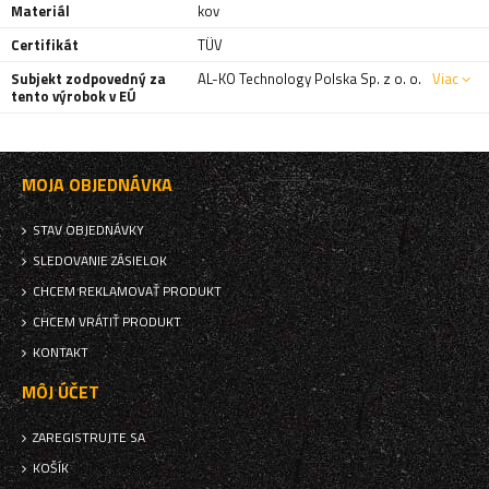
Materiál
kov
Certifikát
TÜV
Subjekt zodpovedný za
AL-KO Technology Polska Sp. z o. o.
Viac
tento výrobok v EÚ
MOJA OBJEDNÁVKA
STAV OBJEDNÁVKY
SLEDOVANIE ZÁSIELOK
CHCEM REKLAMOVAŤ PRODUKT
CHCEM VRÁTIŤ PRODUKT
KONTAKT
MÔJ ÚČET
ZAREGISTRUJTE SA
KOŠÍK