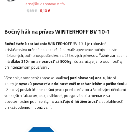
Lacnejšie v zostave o 5%
6,48 €
6,10 €
Bočný hák na príves WINTERHOFF BV 10-1
Bočné ťažné zariadenie
WINTERHOFF
BV 10-1 je robustné
príslušenstvo určené na bezpečné a trvalé upevnenie bočných strán
nákladných, poľnohospodárskych a úžitkových prívesov. Ťažné zariadenie
má
dĺžku 210 mm
a
nosnosť
až
900 kg
, čo zaručuje jeho odolnosť aj
pri intenzívnom používaní
.
Výrobok je vyrobený z vysoko kvalitnej
pozinkovanej ocele
, ktorá
zaisťuje
vysokú pevnosť a odolnosť voči mechanickému poškodeniu
. Zinkový povlak účinne chráni prvok pred koróziou a škodlivými účinkami
vonkajších faktorov, ako je vlhkosť, posypová soľ a meniace sa
poveternostné podmienky. To
zaisťuje dlhú životnosť
a spoľahlivosť
pri každodennom používaní
.