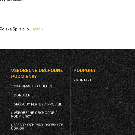
olska Sp. z o. o.
Viac
VŠEOBECNÉ OBCHODNÉ
PODPORA
PODMIENKY
KONTAKT
INFORMÁCIE O OBCHODE
DORUČENIE
SPÔSOBY PLATBY A PROVÍZIE
VŠEOBECNÉ OBCHODNÉ
PODMIENKY
ZÁSADY OCHRANY OSOBNÝCH
ÚDAJOV