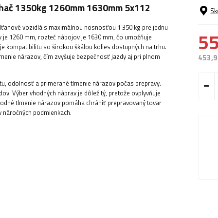
ťahač 1350kg 1260mm 1630mm 5x112
Sk
odťahové vozidlá s maximálnou nosnosťou 1 350 kg pre jednu
55
v je 1260 mm, rozteč nábojov je 1630 mm, čo umožňuje
je kompatibilitu so širokou škálou kolies dostupných na trhu.
 tlmenie nárazov, čím zvyšuje bezpečnosť jazdy aj pri plnom
453,9
litu, odolnosť a primerané tlmenie nárazov počas prepravy.
v. Výber vhodných náprav je dôležitý, pretože ovplyvňuje
hodné tlmenie nárazov pomáha chrániť prepravovaný tovar
 v náročných podmienkach.