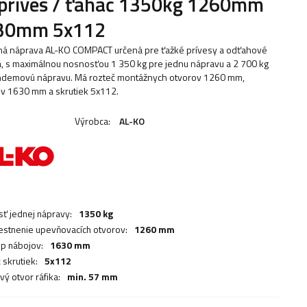
 príves / ťahač 1350kg 1260mm
30mm 5x112
á náprava AL-KO COMPACT určená pre ťažké prívesy a odťahové
á, s maximálnou nosnosťou 1 350 kg pre jednu nápravu a 2 700 kg
ndemovú nápravu. Má rozteč montážnych otvorov 1260 mm,
v 1630 mm a skrutiek 5x112.
Výrobca:
AL-KO
ť jednej nápravy:
1350 kg
stnenie upevňovacích otvorov:
1260 mm
p nábojov:
1630 mm
 skrutiek:
5x112
vý otvor ráfika:
min. 57 mm