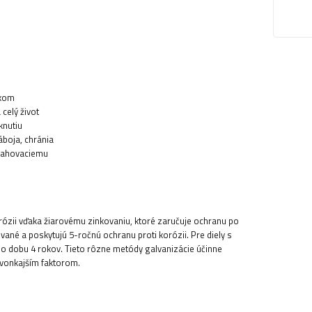
ykom
celý život
knutiu
áboja, chránia
ťahovaciemu
orózii vďaka žiarovému zinkovaniu, ktoré zaručuje ochranu po
ané a poskytujú 5-ročnú ochranu proti korózii. Pre diely s
po dobu 4 rokov. Tieto rôzne metódy galvanizácie účinne
 vonkajším faktorom.