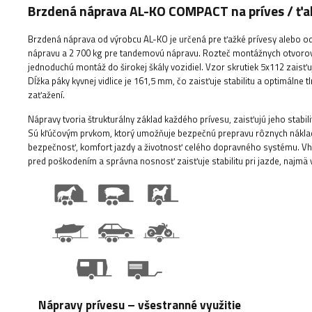
Brzdená náprava AL-KO COMPACT na príves / 
Brzdená náprava od výrobcu AL-KO je určená pre ťažké prívesy alebo 
nápravu a 2 700 kg pre tandemovú nápravu. Rozteč montážnych otvoro
jednoduchú montáž do širokej škály vozidiel. Vzor skrutiek 5x112 zaisťu
Dĺžka páky kyvnej vidlice je 161,5 mm, čo zaisťuje stabilitu a optimálne
zaťažení.
Nápravy tvoria štrukturálny základ každého prívesu, zaisťujú jeho stabi
Sú kľúčovým prvkom, ktorý umožňuje bezpečnú prepravu rôznych náklado
bezpečnosť, komfort jazdy a životnosť celého dopravného systému. V
pred poškodením a správna nosnosť zaisťuje stabilitu pri jazde, najmä
Nápravy prívesu – všestranné využitie