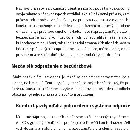
Nápravy prívesov sa vyznačujú všestrannosťou použitia, vďaka čom
svoje miesto v rôznych typoch vozidiel, ako sú nákladné prívesy, ke
prívesy, odťahové vozidlá, prívesy na prepravu zvierat a zariadení. Ic
konštrukcia umožňuje ich prispôsobenie rôznym prepravným podmi
ohľadu na typ prepravovaného nákladu. Tieto nápravy zaisťujú stabili
bezpečnosť a jazdný komfort, čo z nich robí spoľahlivé riešenie ako p
každodennom používaní, tak aj pri špecializovanejších úlohách. Vďak
inštalácie prídavných komponentov, ako sú tlmiče, môžete ďalej optim
prevádzku a prispôsobiť príves svojim individuálnym potrebám.
Nezávislé odpruženie a bezúdržbové
Vďaka nezávislému zaveseniu je každé koleso tlmené samostatne, čo zn
strane, na ktorej sú. Tento systém je bezúdržbový a bezúdržbový, čo p
údržbu. Konštrukcia nápravy navyše eliminuje riziko poškodenia podb
otáčania kyvného ramena aj pri veľkom preťažení.
Komfort jazdy vďaka pokročilému systému odpruže
Moderné nápravy, ako napríklad nápravy so šesťhranným systémom
AL-KO s gumenými valčekmi, ponúkajú oveľa vyšší komfort jazdy. Veľk
vychyľovania a mäkšie tlmenie nárazov zaisťujú plynulejšiu jazdu s p