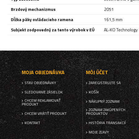
Brzdový mechanizmus
2051
Dĺžka páky ovládacieho ramena
161,5 mm
Subjekt zodpovedný za tento výrobok v EÚ
AL-KO Technology P
MOJA OBJEDNÁVKA
MÔJ ÚČET
STAV OBJEDNÁVKY
ZAREGISTRUJTE SA
SLEDOVANIE ZÁSIELOK
KOŠÍK
CHCEM REKLAMOVAŤ
NÁKUPNÝ ZOZNAM
PRODUKT
ZOZNAM ZAKÚPENÝCH
CHCEM VRÁTIŤ PRODUKT
PRODUKTOV
KONTAKT
HISTÓRIA TRANSAKCIÍ
MOJE ZĽAVY