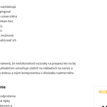
u nachádzajú
mpingové
h univerzálna
enkam bez
tu,
ri
a možnosti
alizovať ich
amená, že nedokonalosti vozovky sa prejavia len na tej
oužívateľom umožňuje ušetriť na nákladoch na servis a
ehu kolesa a iných komponentov v dôsledku nadmerného
nia
REC
 odpruženia
é šípky
rívesom a