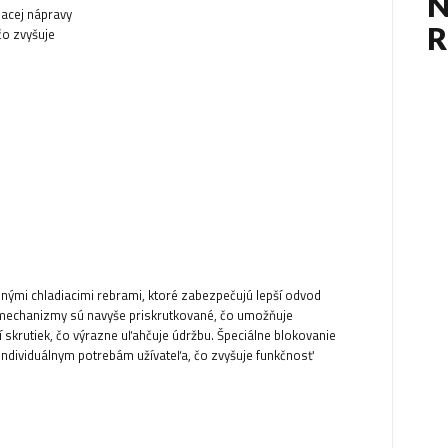
N
iacej nápravy
čo zvyšuje
nými chladiacimi rebrami, ktoré zabezpečujú lepší odvod
 mechanizmy sú navyše priskrutkované, čo umožňuje
rutiek, čo výrazne uľahčuje údržbu. Špeciálne blokovanie
individuálnym potrebám užívateľa, čo zvyšuje funkčnosť