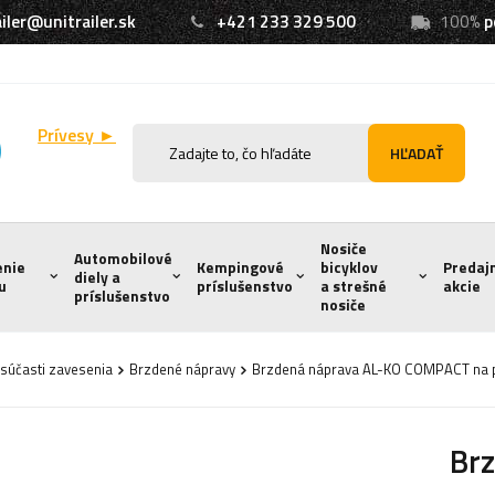
iler@unitrailer.sk
+421 233 329 500
100%
p
Prívesy ►
HĽADAŤ
Nosiče
Automobilové
enie
Kempingové
bicyklov
Predaj
diely a
u
príslušenstvo
a strešné
akcie
príslušenstvo
nosiče
súčasti zavesenia
Brzdené nápravy
Brzdená náprava AL-KO COMPACT na 
Br