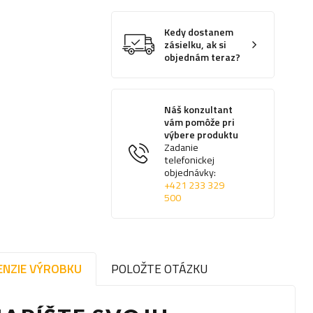
Kedy dostanem
zásielku, ak si
objednám teraz?
Náš konzultant
vám pomôže pri
výbere produktu
Zadanie
telefonickej
objednávky:
+421 233 329
500
ENZIE VÝROBKU
POLOŽTE OTÁZKU