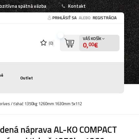
ozitívna spätná väzba
Kontakt
PRIHLÁSIŤ SA
ALEBO
REGISTRÁCIA
VÁŠ KOŠÍK
0,
€
(0)
00
né
Outlet
príves / ťahač 1350kg 1260mm 1630mm 5x112
zdená náprava AL-KO COMPACT