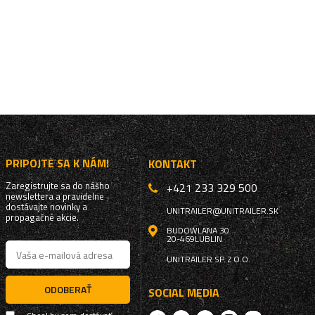
PRIPOJTE SA K NÁM!
KONTAKT
Zaregistrujte sa do nášho
+421 233 329 500
newslettera a pravidelne
dostávajte novinky a
UNITRAILER@UNITRAILER.SK
propagačné akcie.
BUDOWLANA 30
20-469
LUBLIN
UNITRAILER SP. Z O.O.
ODOBERAŤ
SOCIAL MEDIA