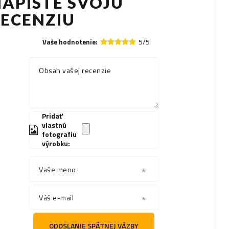
APÍŠTE SVOJU
RECENZIU
5/5
Vaše hodnotenie:
Obsah vašej recenzie
Pridať
vlastnú
fotografiu
výrobku:
Vaše meno
Váš e-mail
ODOSLANIE SPÄTNEJ VÄZBY