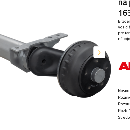
na
16
Brzden
vozidl
pre ta
nábojo
Nosnos
Rozmie
Rozstu
Rozteč
Stredo