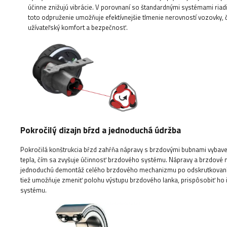
účinne znižujú vibrácie. V porovnaní so štandardnými systémami riad
toto odpruženie umožňuje efektívnejšie tlmenie nerovností vozovky, 
užívateľský komfort a bezpečnosť.
Pokročilý dizajn bŕzd a jednoduchá údržba
Pokročilá konštrukcia bŕzd zahŕňa nápravy s brzdovými bubnami vybave
tepla, čím sa zvyšuje účinnosť brzdového systému. Nápravy a brzdové
jednoduchú demontáž celého brzdového mechanizmu po odskrutkovaní sk
tiež umožňuje zmeniť polohu výstupu brzdového lanka, prispôsobiť ho 
systému.