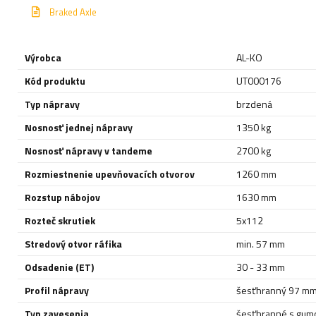
Braked Axle
Výrobca
AL-KO
Kód produktu
UT000176
Typ nápravy
brzdená
Nosnosť jednej nápravy
1350 kg
Nosnosť nápravy v tandeme
2700 kg
Rozmiestnenie upevňovacích otvorov
1260 mm
Rozstup nábojov
1630 mm
Rozteč skrutiek
5x112
Stredový otvor ráfika
min. 57 mm
Odsadenie (ET)
30 - 33 mm
Profil nápravy
šesťhranný 97 m
Typ zavesenia
šesťhranné s gum