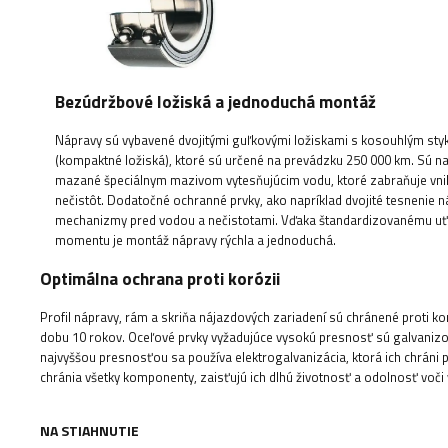
Bezúdržbové ložiská a jednoduchá montáž
Nápravy sú vybavené dvojitými guľkovými ložiskami s kosouhlým st
(kompaktné ložiská), ktoré sú určené na prevádzku 250 000 km. Sú na 
mazané špeciálnym mazivom vytesňujúcim vodu, ktoré zabraňuje vni
nečistôt. Dodatočné ochranné prvky, ako napríklad dvojité tesnenie n
mechanizmy pred vodou a nečistotami. Vďaka štandardizovanému u
momentu je montáž nápravy rýchla a jednoduchá.
Optimálna ochrana proti korózii
Profil nápravy, rám a skriňa nájazdových zariadení sú chránené proti k
dobu 10 rokov. Oceľové prvky vyžadujúce vysokú presnosť sú galvanizov
najvyššou presnosťou sa používa elektrogalvanizácia, ktorá ich chráni 
chránia všetky komponenty, zaisťujú ich dlhú životnosť a odolnosť voči
NA STIAHNUTIE