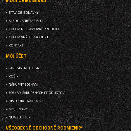
MOJA OBJEDNÁVKA
STAV OBJEDNÁVKY
SLEDOVANIE ZÁSIELOK
CHCEM REKLAMOVAŤ PRODUKT
CHCEM VRÁTIŤ PRODUKT
KONTAKT
MÔJ ÚČET
ZAREGISTRUJTE SA
KOŠÍK
NÁKUPNÝ ZOZNAM
ZOZNAM ZAKÚPENÝCH PRODUKTOV
HISTÓRIA TRANSAKCIÍ
MOJE ZĽAVY
NEWSLETTER
VŠEOBECNÉ OBCHODNÉ PODMIENKY