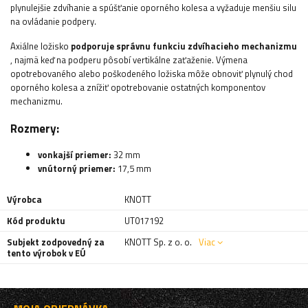
plynulejšie zdvíhanie a spúšťanie oporného kolesa a vyžaduje menšiu silu
na ovládanie podpery.
Axiálne ložisko
podporuje správnu funkciu zdvíhacieho mechanizmu
, najmä keď na podperu pôsobí vertikálne zaťaženie. Výmena
opotrebovaného alebo poškodeného ložiska môže obnoviť plynulý chod
oporného kolesa a znížiť opotrebovanie ostatných komponentov
mechanizmu.
Rozmery:
vonkajší priemer:
32 mm
vnútorný priemer:
17,5 mm
Výrobca
KNOTT
Kód produktu
UT017192
Subjekt zodpovedný za
KNOTT Sp. z o. o.
Viac
tento výrobok v EÚ