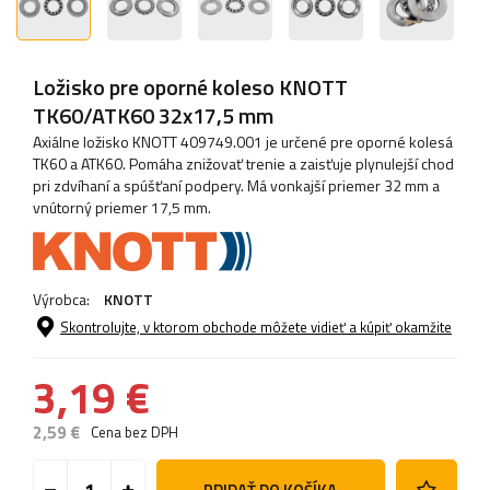
Ložisko pre oporné koleso KNOTT
TK60/ATK60 32x17,5 mm
Axiálne ložisko KNOTT 409749.001 je určené pre oporné kolesá
TK60 a ATK60. Pomáha znižovať trenie a zaisťuje plynulejší chod
pri zdvíhaní a spúšťaní podpery. Má vonkajší priemer 32 mm a
vnútorný priemer 17,5 mm.
Výrobca:
KNOTT
Skontrolujte, v ktorom obchode môžete vidieť a kúpiť okamžite
3,19 €
2,59 €
Cena bez DPH