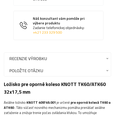
Náš konzultant vám pomôže pri
výbere produktu
Zadanie telefonickej objednávky:
+421 233 329 500
RECENZIE VÝROBKU
POLOŽTE OTÁZKU
Ložisko pre oporné koleso KNOTT TK60/ATK60
32x17,5 mm
Axiálne ložisko
KNOTT
409749.001
je určené
pre oporné kolesá TK60 a
ATK60
. Táto súčasť nosného mechanizmu pomáha prenášať axiálne
zaťaženie a znižuje trenie počas ovládania kľukou. To umožňuje