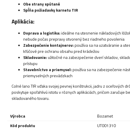
Obe strany spútané
Spĺňa požiadavky karnetu TIR
Aplikácia:
Doprava a logistika:
ideálne na utesnenie nákladových lôžok
nebude počas prepravy otvorený bez riadneho povolenia
Zabezpečenie kontajnerov:
používa sa na uzatváranie a ute
kľúčové pre ochranu obsahu pred krádežou
Skladovanie:
užitočné na zabezpečenie dverí skladov, sklad
prístupu
Stavebníctvo a priemysel:
používa sa na zabezpečenie nástr
priemyselných prevádzkach
Colné lano TIR vďaka svojej pevnej konštrukcii, jadru z oceľových d
poskytuje spoľahlivú istotu v rôznych aplikáciách, pričom zaručuj
skladovaného tovaru.
Výrobca
Bozamet
Kód produktu
UT001310