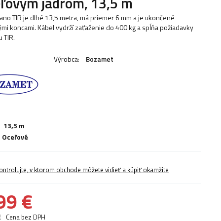
ľovým jadrom, 13,5 m
lano TIR je dlhé 13,5 metra, má priemer 6 mm a je ukončené
mi koncami. Kábel vydrží zaťaženie do 400 kg a spĺňa požiadavky
u TIR.
Výrobca:
Bozamet
13,5 m
Oceľové
ontrolujte, v ktorom obchode môžete vidieť a kúpiť okamžite
99 €
€
Cena bez DPH