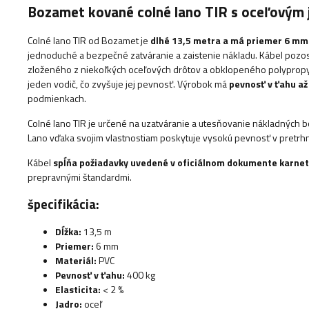
Bozamet kované colné lano TIR s oceľovým 
Colné lano TIR od Bozamet je
dlhé 13,5 metra a má priemer 6 mm
jednoduché a bezpečné zatváranie a zaistenie nákladu. Kábel poz
zloženého z niekoľkých oceľových drôtov a obklopeného polypropy
jeden vodič, čo zvyšuje jej pevnosť. Výrobok má
pevnosť v ťahu až
podmienkach.
Colné lano TIR je určené na uzatváranie a utesňovanie nákladných bo
Lano vďaka svojim vlastnostiam poskytuje vysokú pevnosť v pretrh
Kábel
spĺňa požiadavky uvedené v oficiálnom dokumente karnet
prepravnými štandardmi.
špecifikácia:
Dĺžka:
13,5 m
Priemer:
6 mm
Materiál:
PVC
Pevnosť v ťahu:
400 kg
Elasticita:
< 2 %
Jadro:
oceľ