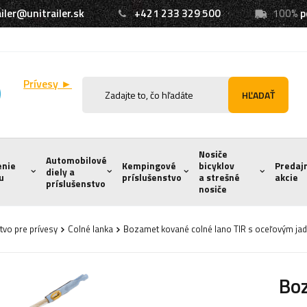
iler@unitrailer.sk
+421 233 329 500
100%
p
Prívesy ►
HĽADAŤ
Nosiče
Automobilové
enie
Kempingové
bicyklov
Predaj
diely a
u
príslušenstvo
a strešné
akcie
príslušenstvo
nosiče
tvo pre prívesy
Colné lanka
Bozamet kované colné lano TIR s oceľovým ja
Boz