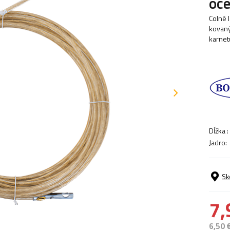
oce
Colné 
kovaný
karnet
Dĺžka :
Jadro:
Sk
7,
6,50 