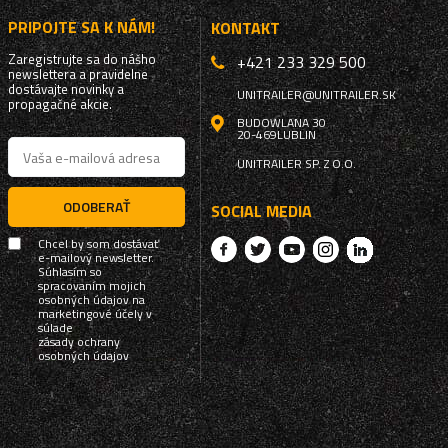
PRIPOJTE SA K NÁM!
KONTAKT
Zaregistrujte sa do nášho
+421 233 329 500
newslettera a pravidelne
dostávajte novinky a
UNITRAILER@UNITRAILER.SK
propagačné akcie.
BUDOWLANA 30
20-469
LUBLIN
UNITRAILER SP. Z O.O.
ODOBERAŤ
SOCIAL MEDIA
Chcel by som dostávať
e-mailový newsletter.
Súhlasím so
spracovaním mojich
osobných údajov na
marketingové účely v
súlade
zásady ochrany
osobných údajov