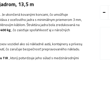
jadrom, 13,5 m
. Je ukončená kovanými koncami, čo umožňuje
ostáva z oceľového jadra s minimálnym priemerom 3 mm,
lénovým káblom. Štruktúra jadra bola zredukovaná na
 400 kg
, čo zaisťuje spoľahlivosť aj v náročných
xov vozidiel ako sú nákladné autá, kontajnery a prívesy.
nutí, čo zaručuje bezpečnosť prepravovaného nákladu.
u TIR
, ktorý potvrdzuje jeho súlad s medzinárodnými