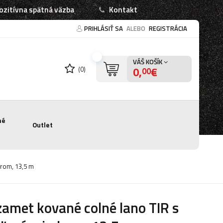
ozitívna spätná väzba
Kontakt
PRIHLÁSIŤ SA
ALEBO
REGISTRÁCIA
VÁŠ KOŠÍK
0,
€
(0)
00
né
Outlet
drom, 13,5 m
amet kované colné lano TIR s