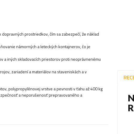
 dopravných prostriedkov, čím sa zabezpečí, že náklad
sňovanie námorných a leteckých kontajnerov, čo je
ov a iných skladovacích priestorov proti neoprávnenému
ojov, zariadení a materiálov na staveniskách a v
REC
rôtov, polypropylénovej vrstve a pevnosti v ťahu až 400 kg
e bezpečnosť a neporušenosť prepravovaného a
N