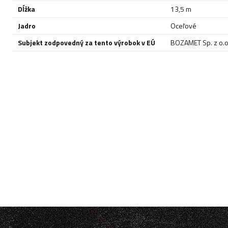
Dĺžka
13,5 m
Jadro
Oceľové
Subjekt zodpovedný za tento výrobok v EÚ
BOZAMET Sp. z o.o