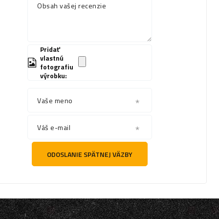
Obsah vašej recenzie
Pridať
vlastnú
fotografiu
výrobku:
Vaše meno
Váš e-mail
ODOSLANIE SPÄTNEJ VÄZBY