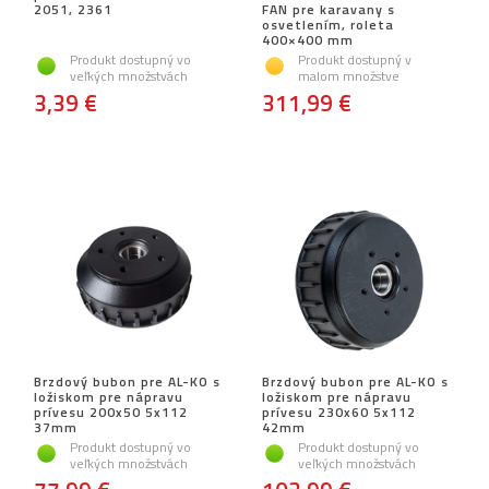
2051, 2361
FAN pre karavany s
osvetlením, roleta
400×400 mm
Produkt dostupný vo
Produkt dostupný v
veľkých množstvách
malom množstve
3,39 €
311,99 €
Brzdový bubon pre AL-KO s
Brzdový bubon pre AL-KO s
ložiskom pre nápravu
ložiskom pre nápravu
prívesu 200x50 5x112
prívesu 230x60 5x112
37mm
42mm
Produkt dostupný vo
Produkt dostupný vo
veľkých množstvách
veľkých množstvách