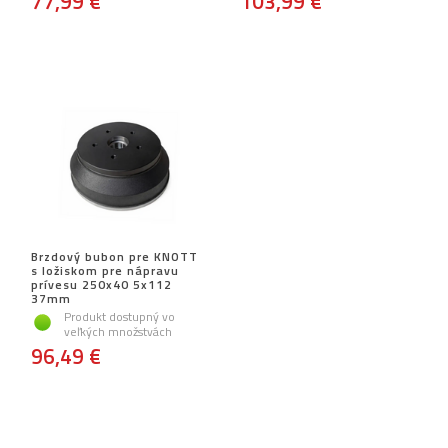
77,99 €
103,99 €
Brzdový bubon pre KNOTT
s ložiskom pre nápravu
prívesu 250x40 5x112
37mm
Produkt dostupný vo
veľkých množstvách
96,49 €