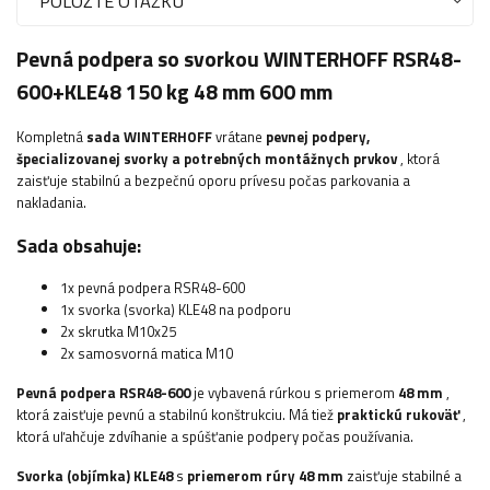
POLOŽTE OTÁZKU
Pevná podpera so svorkou WINTERHOFF RSR48-
600+KLE48 150 kg 48 mm 600 mm
Kompletná
sada
WINTERHOFF
vrátane
pevnej podpery,
špecializovanej svorky a potrebných montážnych prvkov
, ktorá
zaisťuje stabilnú a bezpečnú oporu prívesu počas parkovania a
nakladania.
Sada obsahuje:
1x pevná podpera RSR48-600
1x svorka (svorka) KLE48
na podporu
2x skrutka M10x25
2x samosvorná matica M10
Pevná podpera RSR48-600
je vybavená rúrkou s priemerom
48 mm
,
ktorá zaisťuje pevnú a stabilnú konštrukciu. Má tiež
praktickú rukoväť
,
ktorá uľahčuje zdvíhanie a spúšťanie podpery počas používania.
Svorka (objímka)
KLE48
s
priemerom rúry 48 mm
zaisťuje stabilné a