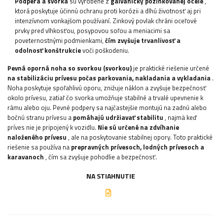
Podpera a svorka
sú vyrobené z
galvanicky pozinkovanej ocele
,
ktorá poskytuje účinnú ochranu proti korózii a dlhú životnosť aj pri
intenzívnom vonkajšom používaní. Zinkový povlak chráni oceľové
prvky pred vlhkosťou, posypovou soľou a meniacimi sa
poveternostnými podmienkami,
čím zvyšuje trvanlivosť a
odolnosť konštrukcie
voči poškodeniu.
Pevná oporná noha so svorkou (svorkou)
je praktické riešenie určené
na stabilizáciu prívesu počas parkovania, nakladania a vykladania
.
Noha poskytuje spoľahlivú oporu, znižuje náklon a zvyšuje bezpečnosť
okolo prívesu, zatiaľ čo svorka umožňuje stabilné a trvalé upevnenie k
rámu alebo oju. Pevné podpery sa najčastejšie montujú na zadnú alebo
bočnú stranu prívesu a
pomáhajú udržiavať stabilitu
, najmä keď
príves nie je pripojený k vozidlu.
Nie sú určené na zdvíhanie
naloženého prívesu
, ale na poskytovanie stabilnej opory. Toto praktické
riešenie sa používa na
prepravných prívesoch, lodných prívesoch a
karavanoch
, čím sa zvyšuje pohodlie a bezpečnosť.
NA STIAHNUTIE