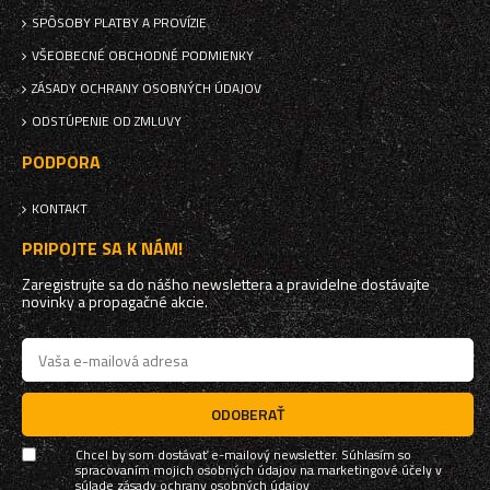
SPÔSOBY PLATBY A PROVÍZIE
VŠEOBECNÉ OBCHODNÉ PODMIENKY
ZÁSADY OCHRANY OSOBNÝCH ÚDAJOV
ODSTÚPENIE OD ZMLUVY
PODPORA
KONTAKT
PRIPOJTE SA K NÁM!
Zaregistrujte sa do nášho newslettera a pravidelne dostávajte
novinky a propagačné akcie.
ODOBERAŤ
Chcel by som dostávať e-mailový newsletter. Súhlasím so
spracovaním mojich osobných údajov na marketingové účely v
súlade
zásady ochrany osobných údajov