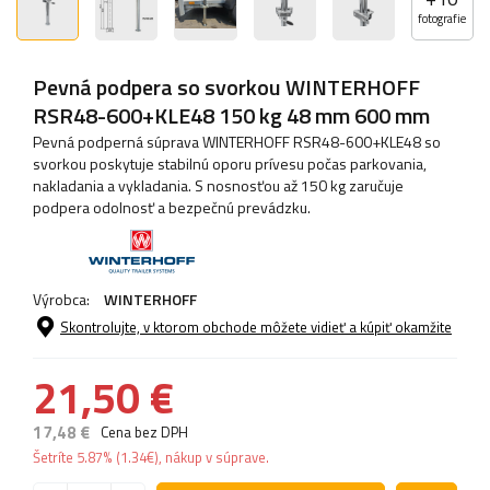
fotografie
Pevná podpera so svorkou WINTERHOFF
RSR48-600+KLE48 150 kg 48 mm 600 mm
Pevná podperná súprava WINTERHOFF RSR48-600+KLE48 so
svorkou poskytuje stabilnú oporu prívesu počas parkovania,
nakladania a vykladania. S nosnosťou až 150 kg zaručuje
podpera odolnosť a bezpečnú prevádzku.
Výrobca:
WINTERHOFF
Skontrolujte, v ktorom obchode môžete vidieť a kúpiť okamžite
21,50 €
17,48 €
Cena bez DPH
Šetríte
5.87%
(
1.34
€
), nákup v súprave.