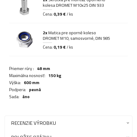
kolesa DROMET M10x25 DIN 933
0,39 €
Cena:
/ ks
2x
Matica pre oporné koleso
DROMET M10, samosvorné, DIN 985
0,19 €
Cena:
/ ks
Priemer rúry :
48 mm
Maximálna nosnosť:
150 kg
Výška:
600 mm
Podpera:
pevná
Sada:
áno
RECENZIE VÝROBKU