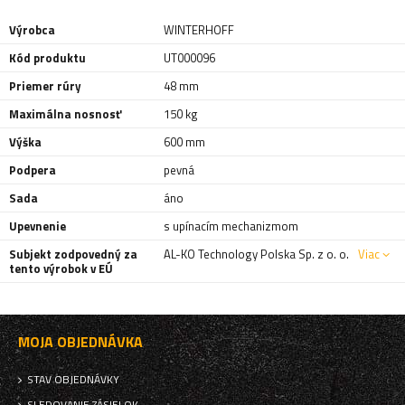
Výrobca
WINTERHOFF
Kód produktu
UT000096
Priemer rúry
48 mm
Maximálna nosnosť
150 kg
Výška
600 mm
Podpera
pevná
Sada
áno
Upevnenie
s upínacím mechanizmom
Subjekt zodpovedný za
AL-KO Technology Polska Sp. z o. o.
Viac
tento výrobok v EÚ
MOJA OBJEDNÁVKA
STAV OBJEDNÁVKY
SLEDOVANIE ZÁSIELOK