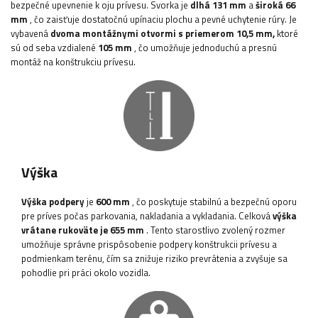
bezpečné upevnenie k oju prívesu. Svorka je
dlhá 131 mm
a
široká 66
mm
, čo zaisťuje dostatočnú upínaciu plochu a pevné uchytenie rúry. Je
vybavená
dvoma montážnymi otvormi s priemerom 10,5 mm,
ktoré
sú od seba vzdialené
105 mm
, čo umožňuje jednoduchú a presnú
montáž na konštrukciu prívesu.
Výška
Výška podpery
je
600 mm
, čo poskytuje stabilnú a bezpečnú oporu
pre príves počas parkovania, nakladania a vykladania. Celková
výška
vrátane rukoväte je 655 mm
. Tento starostlivo zvolený rozmer
umožňuje správne prispôsobenie podpery konštrukcii prívesu a
podmienkam terénu, čím sa znižuje riziko prevrátenia a zvyšuje sa
pohodlie pri práci okolo vozidla.