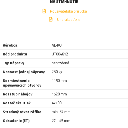
NA STIAHNUTIE
Používateľská príručka
Unbraked Axle
Výrobca
AL-KO
Kód produktu
UT004812
Typ nápravy
nebrzdená
Nosnosť jednej nápravy
750 kg
Rozmiestnenie
1150 mm
upevňovacích otvorov
Rozstup nábojov
1520 mm
Rozteč skrutiek
4x100
Stredový otvor ráfika
min. 57 mm
Odsadenie (ET)
27 - 45 mm