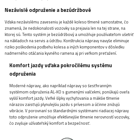
Nezávislé odpruženie a bezúdržbové
Vďaka nezávislému zaveseniu je každé koleso tlmené samostatne, čo
znamená, že nedokonalosti vozovky sa prejavia len na tej strane, na
ktorej sú. Tento systém je bezúdržbový a umožňuje používateľom ušetriť
na nákladoch na servis a údržbu. Konštrukcia nápravy navyše eliminuje
riziko poškodenia podbehu kolesa a iných komponentov v dôsledku
nadmerného otáčania kyvného ramena aj pri veľkom preťažení.
Komfort jazdy vďaka pokročilému systému
odpruženia
Moderné nápravy, ako napríklad nápravy so šesťhranným
systémom odpruženia AL-KO s gumenými valčekmi, ponúkajú oveľa
vyšší komfort jazdy. Veľké šípky vychyľovania a mäkšie tlmenie
nárazov zaisťujú plynulejšiu jazdu s prívesom a účinne znižujú
vibrácie. V porovnaní so štandardnými systémami riadiacej nápravy
toto odpruženie umožňuje efektívnejšie tlmenie nerovností vozovky,
čo zvyšuje užívateľský komfort a bezpečnosť.