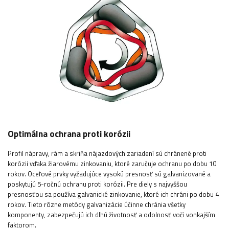
Optimálna ochrana proti korózii
Profil nápravy, rám a skriňa nájazdových zariadení sú chránené proti
korózii vďaka žiarovému zinkovaniu, ktoré zaručuje ochranu po dobu 10
rokov. Oceľové prvky vyžadujúce vysokú presnosť sú galvanizované a
poskytujú 5-ročnú ochranu proti korózii. Pre diely s najvyššou
presnosťou sa používa galvanické zinkovanie, ktoré ich chráni po dobu 4
rokov. Tieto rôzne metódy galvanizácie účinne chránia všetky
komponenty, zabezpečujú ich dlhú životnosť a odolnosť voči vonkajším
faktorom.