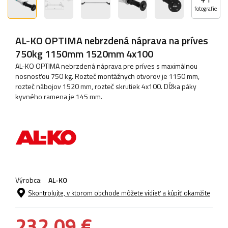
fotografie
AL-KO OPTIMA nebrzdená náprava na príves
750kg 1150mm 1520mm 4x100
AL-KO OPTIMA nebrzdená náprava pre príves s maximálnou
nosnosťou 750 kg. Rozteč montážnych otvorov je 1150 mm,
rozteč nábojov 1520 mm, rozteč skrutiek 4x100. Dĺžka páky
kyvného ramena je 145 mm.
Výrobca:
AL-KO
Skontrolujte, v ktorom obchode môžete vidieť a kúpiť okamžite
232,09 €