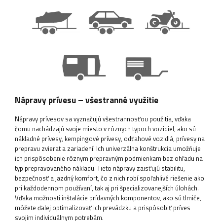
Nápravy prívesu – všestranné využitie
Nápravy prívesov sa vyznačujú všestrannosťou použitia, vďaka
čomu nachádzajú svoje miesto v rôznych typoch vozidiel, ako sú
nákladné prívesy, kempingové prívesy, odťahové vozidlá, prívesy na
prepravu zvierat a zariadení. Ich univerzálna konštrukcia umožňuje
ich prispôsobenie rôznym prepravným podmienkam bez ohľadu na
typ prepravovaného nákladu. Tieto nápravy zaisťujú stabilitu,
bezpečnosť a jazdný komfort, čo z nich robí spoľahlivé riešenie ako
pri každodennom používaní, tak aj pri špecializovanejších úlohách.
Vďaka možnosti inštalácie prídavných komponentov, ako sú tlmiče,
môžete ďalej optimalizovať ich prevádzku a prispôsobiť príves
svojim individuálnym potrebám.