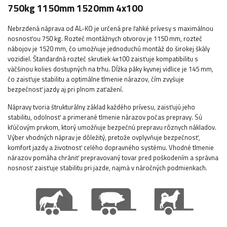
750kg 1150mm 1520mm 4x100
Nebrzdená náprava od AL-KO je určená pre ľahké prívesy s maximálnou
nosnosťou 750 kg. Rozteč montážnych otvorov je 1150 mm, rozteč
nábojov je 1520 mm, čo umožňuje jednoduchú montáž do širokej škály
vozidiel. Štandardná rozteč skrutiek 4x100 zaisťuje kompatibilitu s
väčšinou kolies dostupných na trhu. Dĺžka páky kyvnej vidlice je 145 mm,
čo zaisťuje stabilitu a optimálne tlmenie nárazov, čím zvyšuje
bezpečnosť jazdy aj pri plnom zaťažení.
Nápravy tvoria štrukturálny základ každého prívesu, zaisťujú jeho
stabilitu, odolnosť a primerané tlmenie nárazov počas prepravy. Sú
kľúčovým prvkom, ktorý umožňuje bezpečnú prepravu rôznych nákladov.
Výber vhodných náprav je dôležitý, pretože ovplyvňuje bezpečnosť,
komfort jazdy a životnosť celého dopravného systému. Vhodné tlmenie
nárazov pomáha chrániť prepravovaný tovar pred poškodením a správna
nosnosť zaisťuje stabilitu pri jazde, najmä v náročných podmienkach.