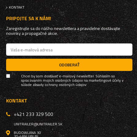
KONTAKT
PRIPOJTE SA K NÁM!
Zaregistrujte sa do nášho newslettera a pravidelne dostávajte
novinky a propagačné akcie.
ODOBERAŤ
Chcel by som dostávať e-mailový newsletter. Súhlasím so
spracovaním mojich osobných údajov na marketingové účely v
súlade
zásady ochrany osobných údajov
KONTAKT
+421 233 329 500
UNITRAILER@UNITRAILER.SK
BUDOWLANA 30
20-469
LUBLIN