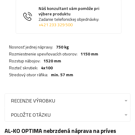
Náš konzultant vám pomôže pri
výbere produktu
Zadanie telefonickej objednávky:
+421 233 329 500
Nosnosť jednej nápravy:
750 kg
Rozmiestnenie upevňovacích otvorov:
1150 mm
Rozstup nábojov:
1520 mm
Rozteč skrutiek:
4x100
Stredový otvor ráfika:
min. 57 mm
RECENZIE VÝROBKU
POLOŽTE OTÁZKU
AL-KO OPTIMA nebrzdená náprava na príves