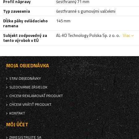
Profil nápravy
šesťhranný 71 mm
Typ zavesenia
šesťhranné s gumovými valčekmi
Dĺžka páky ovládacieho
145 mm
ramena
Subjekt zodpovedný za
AL-KO Technology Polska Sp. z o. o.
Viac
tento výrobok v EÚ
MOJA OBJEDNÁVKA
STAV OBJEDNÁVKY
SLEDOVANIE ZÁSIELOK
CHCEM REKLAMOVAŤ PRODUKT
CHCEM VRÁTIŤ PRODUKT
KONTAKT
MÔJ ÚČET
ZAREGISTRUJTE SA