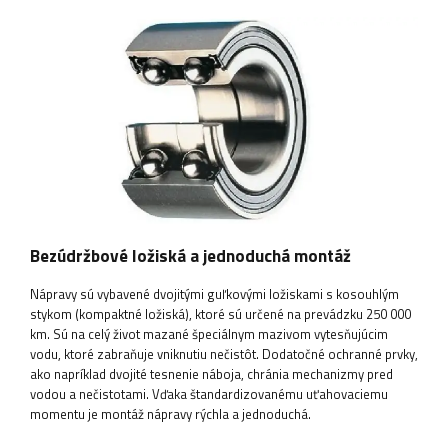
Bezúdržbové ložiská a jednoduchá montáž
Nápravy sú vybavené dvojitými guľkovými ložiskami s kosouhlým
stykom (kompaktné ložiská), ktoré sú určené na prevádzku 250 000
km. Sú na celý život mazané špeciálnym mazivom vytesňujúcim
vodu, ktoré zabraňuje vniknutiu nečistôt. Dodatočné ochranné prvky,
ako napríklad dvojité tesnenie náboja, chránia mechanizmy pred
vodou a nečistotami. Vďaka štandardizovanému uťahovaciemu
momentu je montáž nápravy rýchla a jednoduchá.