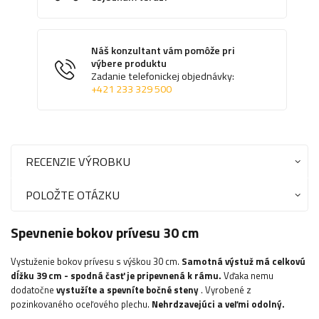
Náš konzultant vám pomôže pri
výbere produktu
Zadanie telefonickej objednávky:
+421 233 329 500
RECENZIE VÝROBKU
POLOŽTE OTÁZKU
Spevnenie bokov prívesu 30 cm
Vystuženie bokov prívesu s výškou 30 cm.
Samotná výstuž má celkovú
dĺžku 39 cm - spodná časť je pripevnená k rámu.
Vďaka nemu
dodatočne
vystužíte a spevníte bočné steny
. Vyrobené z
pozinkovaného oceľového plechu.
Nehrdzavejúci a veľmi odolný.