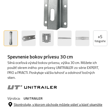
+
5
fotografie
Spevnenie bokov prívesu 30 cm
Silná oceľová výstuž bokov prívesu, výška 30 cm. Môžete ich
použiť okrem iného: pre prívesy UNITRAILER zo série EXPERT,
PRO a PRACTI. Poskytuje väčšiu tuhosť a odolnosť bočných
stien.
Výrobca:
UNITRAILER
Skontrolujte, v ktorom obchode môžete vidieť a kúpiť okamžite