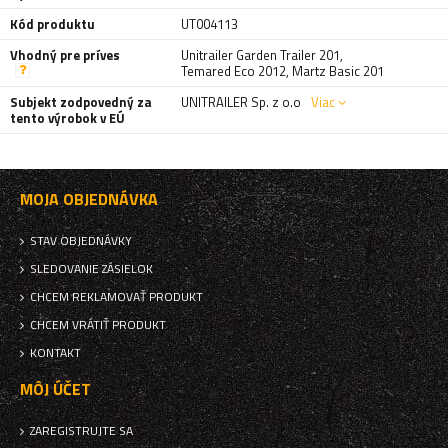
Kód produktu
UT004113
Vhodný pre príves
Unitrailer Garden Trailer 201
,
Temared Eco 2012
,
Martz Basic 201
Subjekt zodpovedný za
UNITRAILER Sp. z o.o
Viac
tento výrobok v EÚ
MOJA OBJEDNÁVKA
STAV OBJEDNÁVKY
SLEDOVANIE ZÁSIELOK
CHCEM REKLAMOVAŤ PRODUKT
CHCEM VRÁTIŤ PRODUKT
KONTAKT
MÔJ ÚČET
ZAREGISTRUJTE SA