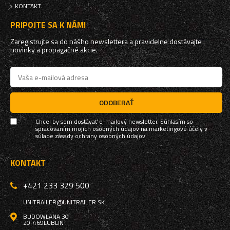
KONTAKT
PRIPOJTE SA K NÁM!
Zaregistrujte sa do nášho newslettera a pravidelne dostávajte
novinky a propagačné akcie.
ODOBERAŤ
Chcel by som dostávať e-mailový newsletter. Súhlasím so
spracovaním mojich osobných údajov na marketingové účely v
súlade
zásady ochrany osobných údajov
KONTAKT
+421 233 329 500
UNITRAILER@UNITRAILER.SK
BUDOWLANA 30
20-469
LUBLIN