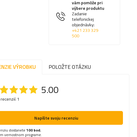
vám pomôže pri
výbere produktu
Zadanie
telefonickej
objednávky:
+421 233 329
500
ENZIE VÝROBKU
POLOŽTE OTÁZKU
5.00
 recenzií: 1
Napíšte svoju recenziu
enziu dostanete
100 bod.
om vernostnom programe.