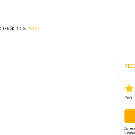
ska Sp. z o.o.
Viac
REC
Počet
Za rec
v naš