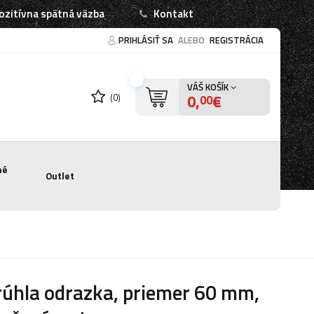
ozitívna spätná väzba
Kontakt
PRIHLÁSIŤ SA
ALEBO
REGISTRÁCIA
VÁŠ KOŠÍK
0,
€
(0)
00
né
Outlet
úhla odrazka, priemer 60 mm,