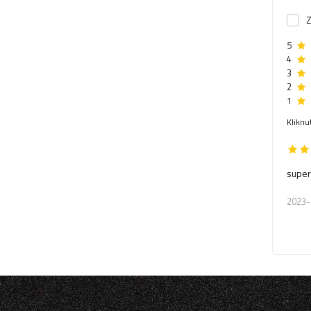
Z
5
4
3
2
1
Kliknu
supe
2023-