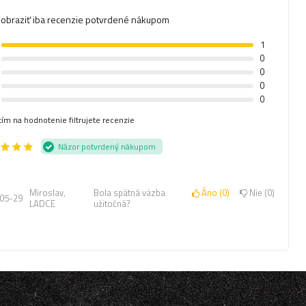
obraziť iba recenzie potvrdené nákupom
1
0
0
0
0
tím na hodnotenie filtrujete recenzie
Názor potvrdený nákupom
r
Miroslav,
Bola spätná väzba
Áno
0
Nie
0
05-29
LADCE
užitočná?