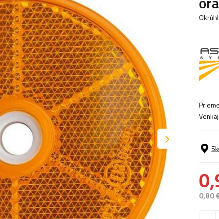
ora
Okrúhl
Prieme
Vonkaj
Sk
0,
0,80 