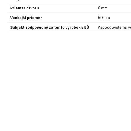
Priemer otvoru
6 mm
Vonkajší priemer
60 mm
Subjekt zodpovedný za tento výrobok v EÚ
Aspöck Systems Pol