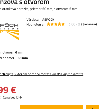
nžová s otvorom
a oranžová odrazka, priemer 60 mm, s otvorom 6 mm
Výrobca:
ASPÖCK
Hodnotenie:
5.00 / 5
(
recenzia)
1
r otvoru:
6 mm
ší priemer:
60 mm
ontrolujte, v ktorom obchode môžete vidieť a kúpiť okamžite
99 €
€
Cena bez DPH