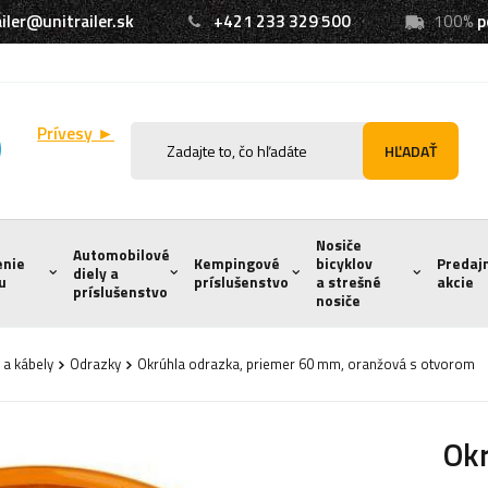
iler@unitrailer.sk
+421 233 329 500
100%
p
Prívesy ►
HĽADAŤ
Nosiče
Automobilové
enie
Kempingové
bicyklov
Predaj
diely a
u
príslušenstvo
a strešné
akcie
príslušenstvo
nosiče
 a kábely
Odrazky
Okrúhla odrazka, priemer 60 mm, oranžová s otvorom
Okr