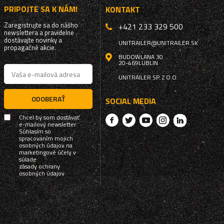
PRIPOJTE SA K NÁM!
KONTAKT
Zaregistrujte sa do nášho
+421 233 329 500
newslettera a pravidelne
dostávajte novinky a
UNITRAILER@UNITRAILER.SK
propagačné akcie.
BUDOWLANA 30
20-469
LUBLIN
UNITRAILER SP. Z O.O.
ODOBERAŤ
SOCIAL MEDIA
Chcel by som dostávať
e-mailový newsletter.
Súhlasím so
spracovaním mojich
osobných údajov na
marketingové účely v
súlade
zásady ochrany
osobných údajov