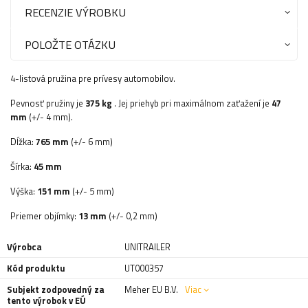
RECENZIE VÝROBKU
POLOŽTE OTÁZKU
4-listová pružina pre prívesy automobilov.
Pevnosť pružiny je
375 kg
. Jej priehyb pri maximálnom zaťažení je
47
mm
(+/- 4 mm).
Dĺžka:
765 mm
(+/- 6 mm)
Šírka:
45 mm
Výška:
151 mm
(+/- 5 mm)
Priemer objímky:
13 mm
(+/- 0,2 mm)
Výrobca
UNITRAILER
Kód produktu
UT000357
Subjekt zodpovedný za
Meher EU B.V.
Viac
tento výrobok v EÚ