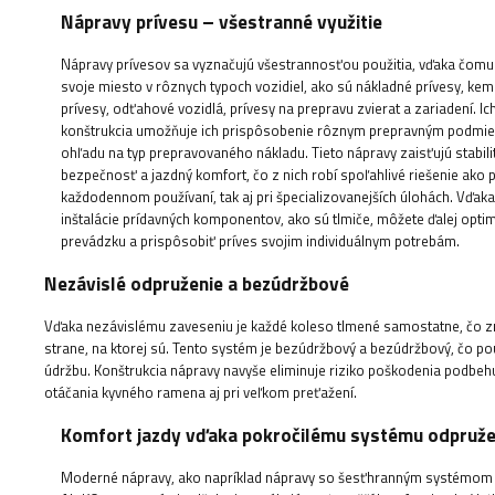
Nápravy prívesu – všestranné využitie
Nápravy prívesov sa vyznačujú všestrannosťou použitia, vďaka čom
svoje miesto v rôznych typoch vozidiel, ako sú nákladné prívesy, ke
prívesy, odťahové vozidlá, prívesy na prepravu zvierat a zariadení. Ic
konštrukcia umožňuje ich prispôsobenie rôznym prepravným podmi
ohľadu na typ prepravovaného nákladu. Tieto nápravy zaisťujú stabili
bezpečnosť a jazdný komfort, čo z nich robí spoľahlivé riešenie ako p
každodennom používaní, tak aj pri špecializovanejších úlohách. Vďak
inštalácie prídavných komponentov, ako sú tlmiče, môžete ďalej optim
prevádzku a prispôsobiť príves svojim individuálnym potrebám.
Nezávislé odpruženie a bezúdržbové
Vďaka nezávislému zaveseniu je každé koleso tlmené samostatne, čo zn
strane, na ktorej sú. Tento systém je bezúdržbový a bezúdržbový, čo p
údržbu. Konštrukcia nápravy navyše eliminuje riziko poškodenia podb
otáčania kyvného ramena aj pri veľkom preťažení.
Komfort jazdy vďaka pokročilému systému odpruže
Moderné nápravy, ako napríklad nápravy so šesťhranným systémom