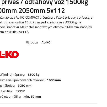
 príves / odťahový voz 1500kg
00mm 2050mm 5x112
á náprava AL-KO COMPACT určená pre ťažké prívesy a prívesy, s
lnou nosnosťou 1500 kg na jednu nápravu a 3000 kg na
ovú nápravu. Má rozteč montážnych otvorov 1600 mm, nábojov
m a skrutiek 5x112.
Výrobca:
AL-KO
ť jednej nápravy:
1500 kg
stnenie upevňovacích otvorov:
1600 mm
p nábojov:
2050 mm
 skrutiek:
5x112
vý otvor ráfika:
min. 57 mm