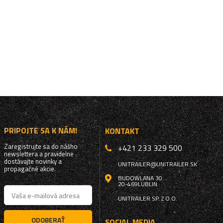
PRIPOJTE SA K NÁM!
KONTAKT
Zaregistrujte sa do nášho
+421 233 329 500
newslettera a pravidelne
dostávajte novinky a
UNITRAILER@UNITRAILER.SK
propagačné akcie.
BUDOWLANA 30
20-469
LUBLIN
UNITRAILER SP. Z O.O.
ODOBERAŤ
SOCIAL MEDIA