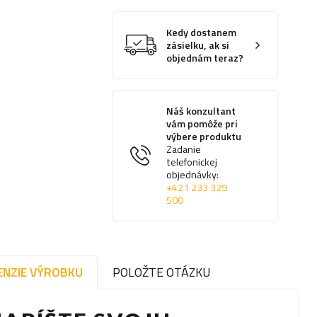
Kedy dostanem
zásielku, ak si
objednám teraz?
Náš konzultant
vám pomôže pri
výbere produktu
Zadanie
telefonickej
objednávky:
+421 233 329
500
ENZIE VÝROBKU
POLOŽTE OTÁZKU