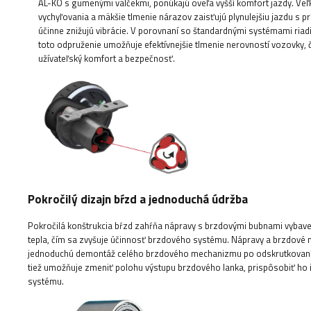
AL-KO s gumenými valčekmi, ponúkajú oveľa vyšší komfort jazdy. Veľk
vychyľovania a mäkšie tlmenie nárazov zaisťujú plynulejšiu jazdu s p
účinne znižujú vibrácie. V porovnaní so štandardnými systémami riad
toto odpruženie umožňuje efektívnejšie tlmenie nerovností vozovky, 
užívateľský komfort a bezpečnosť.
Pokročilý dizajn bŕzd a jednoduchá údržba
Pokročilá konštrukcia bŕzd zahŕňa nápravy s brzdovými bubnami vybave
tepla, čím sa zvyšuje účinnosť brzdového systému. Nápravy a brzdové
jednoduchú demontáž celého brzdového mechanizmu po odskrutkovaní sk
tiež umožňuje zmeniť polohu výstupu brzdového lanka, prispôsobiť ho 
systému.