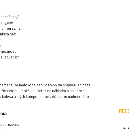
u nachádzajú
mpingové
h univerzálna
enkam bez
tu,
ri
a možnosti
alizovať ich
amená, že nedokonalosti vozovky sa prejavia len na tej
oužívateľom umožňuje ušetriť na nákladoch na servis a
ehu kolesa a iných komponentov v dôsledku nadmerného
REC
nia
 odpruženia