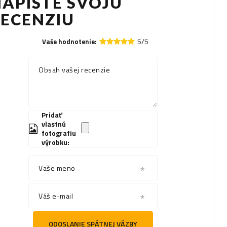
APÍŠTE SVOJU
RECENZIU
5/5
Vaše hodnotenie:
Obsah vašej recenzie
Pridať
vlastnú
fotografiu
výrobku:
Vaše meno
Váš e-mail
ODOSLANIE SPÄTNEJ VÄZBY