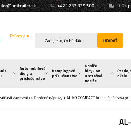
iler@unitrailer.sk
+421 233 329 500
100%
p
Prívesy ►
HĽADAŤ
Nosiče
Automobilové
enie
Kempingové
bicyklov
Predaj
diely a
u
príslušenstvo
a strešné
akcie
príslušenstvo
nosiče
súčasti zavesenia
Brzdené nápravy
AL-KO COMPACT brzdená náprava pre
AL