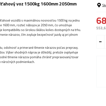
 odťahový voz 1500kg 1600mm 2050mm
Sk
68
odťahové vozidlá s maximálnou nosnosťou 1500 kg na jednu
je 1600 mm, rozteč nábojov je 2050 mm, čo umožňuje
553,6
je kompatibilitu so širokou škálou kolies dostupných na trhu.
 tlmenie nárazov, čím zvyšuje bezpečnosť jazdy aj pri plnom
litu, odolnosť a primerané tlmenie nárazov počas prepravy.
v. Výber vhodných náprav je dôležitý, pretože ovplyvňuje
hodné tlmenie nárazov pomáha chrániť prepravovaný tovar
 v náročných podmienkach.