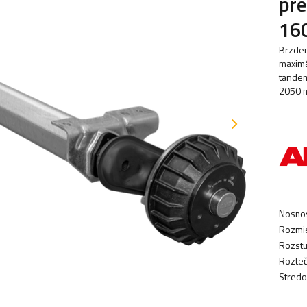
pre
16
Brzden
maximá
tandem
2050 m
Nosnos
Rozmie
Rozstu
Rozteč
Stredo