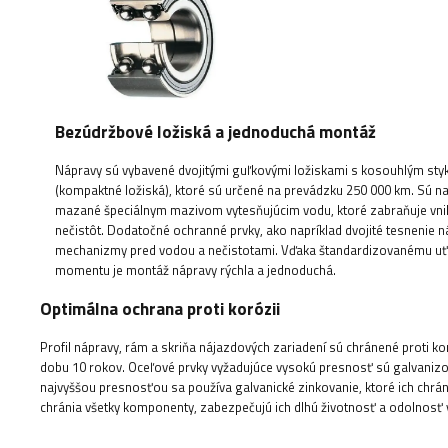
Bezúdržbové ložiská a jednoduchá montáž
Nápravy sú vybavené dvojitými guľkovými ložiskami s kosouhlým st
(kompaktné ložiská), ktoré sú určené na prevádzku 250 000 km. Sú na 
mazané špeciálnym mazivom vytesňujúcim vodu, ktoré zabraňuje vni
nečistôt. Dodatočné ochranné prvky, ako napríklad dvojité tesnenie n
mechanizmy pred vodou a nečistotami. Vďaka štandardizovanému u
momentu je montáž nápravy rýchla a jednoduchá.
Optimálna ochrana proti korózii
Profil nápravy, rám a skriňa nájazdových zariadení sú chránené proti k
dobu 10 rokov. Oceľové prvky vyžadujúce vysokú presnosť sú galvanizov
najvyššou presnosťou sa používa galvanické zinkovanie, ktoré ich chrán
chránia všetky komponenty, zabezpečujú ich dlhú životnosť a odolnosť 