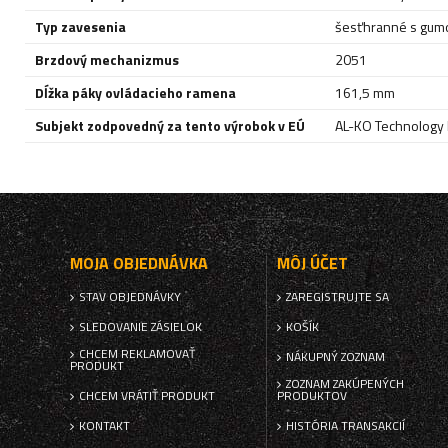
Typ zavesenia
šesťhranné s gum
Brzdový mechanizmus
2051
Dĺžka páky ovládacieho ramena
161,5 mm
Subjekt zodpovedný za tento výrobok v EÚ
AL-KO Technology P
MOJA OBJEDNÁVKA
MÔJ ÚČET
STAV OBJEDNÁVKY
ZAREGISTRUJTE SA
SLEDOVANIE ZÁSIELOK
KOŠÍK
CHCEM REKLAMOVAŤ
NÁKUPNÝ ZOZNAM
PRODUKT
ZOZNAM ZAKÚPENÝCH
CHCEM VRÁTIŤ PRODUKT
PRODUKTOV
KONTAKT
HISTÓRIA TRANSAKCIÍ