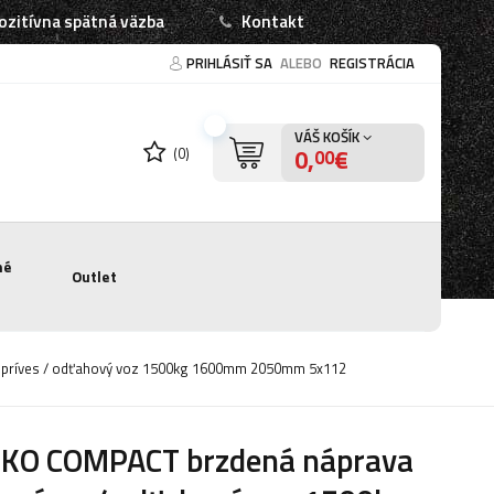
ozitívna spätná väzba
Kontakt
PRIHLÁSIŤ SA
ALEBO
REGISTRÁCIA
VÁŠ KOŠÍK
0,
€
(0)
00
né
Outlet
 príves / odťahový voz 1500kg 1600mm 2050mm 5x112
-KO COMPACT brzdená náprava