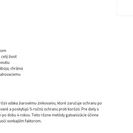
ykom
celý život
knutiu
áboja, chránia
ťahovaciemu
orózii vďaka žiarovému zinkovaniu, ktoré zaručuje ochranu po
ané a poskytujú 5-ročnú ochranu proti korózii. Pre diely s
i po dobu 4 rokov. Tieto rôzne metódy galvanizácie účinne
voči vonkajším faktorom.