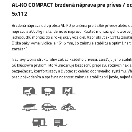
AL-KO COMPACT brzdená náprava pre príves /
5x112
Brzdená náprava od výrobcu AL-KO je určená pre ťažké prívesy alebo 
nápravu a 3000 kg na tandemovú nápravu. Rozteč montážnych otvorov 
jednoduchú montáž do širokej škály vozidiel. Vzor skrutiek 5x112 zaisťu
Dĺžka páky kyvnej vidlice je 161,5 mm, čo zaisťuje stabilitu a optimálne
zaťažení.
Nápravy tvoria štrukturálny základ každého prívesu, zaisťujú jeho stabi
Sú kľúčovým prvkom, ktorý umožňuje bezpečnú prepravu rôznych náklado
bezpečnosť, komfort jazdy a životnosť celého dopravného systému. V
pred poškodením a správna nosnosť zaisťuje stabilitu pri jazde, najmä