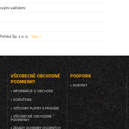
ovými valčekmi
olska Sp. z o. o.
Viac
VŠEOBECNÉ OBCHODNÉ
PODPORA
PODMIENKY
KONTAKT
INFORMÁCIE O OBCHODE
DORUČENIE
SPÔSOBY PLATBY A PROVÍZIE
VŠEOBECNÉ OBCHODNÉ
PODMIENKY
ZÁSADY OCHRANY OSOBNÝCH