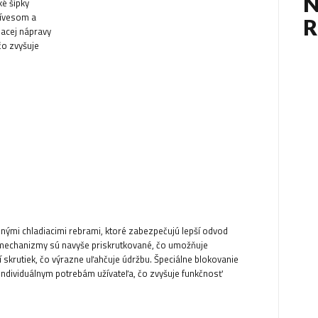
N
é šípky
rívesom a
iacej nápravy
čo zvyšuje
nými chladiacimi rebrami, ktoré zabezpečujú lepší odvod
 mechanizmy sú navyše priskrutkované, čo umožňuje
rutiek, čo výrazne uľahčuje údržbu. Špeciálne blokovanie
individuálnym potrebám užívateľa, čo zvyšuje funkčnosť