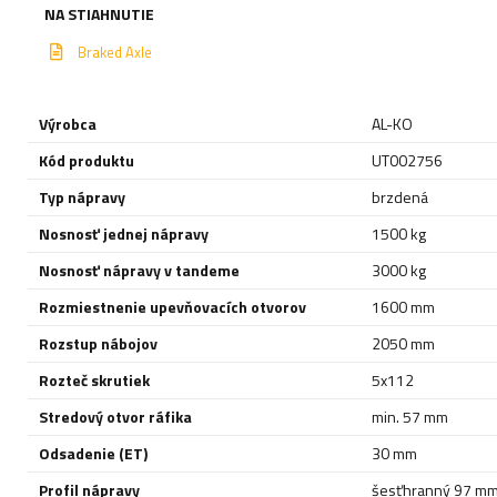
NA STIAHNUTIE
Braked Axle
Výrobca
AL-KO
Kód produktu
UT002756
Typ nápravy
brzdená
Nosnosť jednej nápravy
1500 kg
Nosnosť nápravy v tandeme
3000 kg
Rozmiestnenie upevňovacích otvorov
1600 mm
Rozstup nábojov
2050 mm
Rozteč skrutiek
5x112
Stredový otvor ráfika
min. 57 mm
Odsadenie (ET)
30 mm
Profil nápravy
šesťhranný 97 m