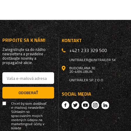
PRIPOJTE SA K NÁM!
KONTAKT
Zaregistrujte sa do nášho
+421 233 329 500
newslettera a pravidelne
dostávajte novinky a
UNITRAILER@UNITRAILER.SK
propagačné akcie.
BUDOWLANA 30
20-469
LUBLIN
UNITRAILER SP. Z O.O.
ODOBERAŤ
SOCIAL MEDIA
Chcel by som dostávať
e-mailový newsletter.
Súhlasím so
spracovaním mojich
osobných údajov na
marketingové účely v
súlade