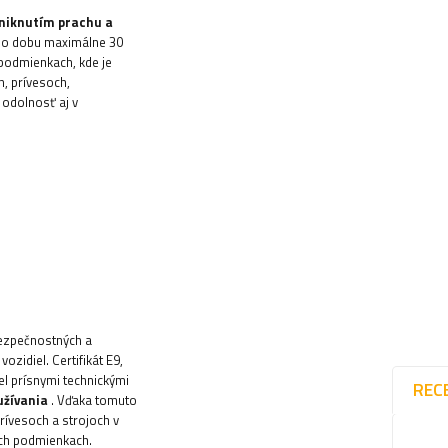
vniknutím prachu a
 po dobu maximálne 30
 podmienkach, kde je
h, prívesoch,
 odolnosť aj v
ezpečnostných a
ozidiel. Certifikát E9,
el prísnymi technickými
REC
užívania
. Vďaka tomuto
prívesoch a strojoch v
ých podmienkach.