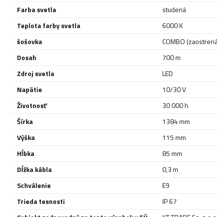
Farba svetla
studená
Teplota farby svetla
6000 K
šošovka
COMBO (zaostrená 
Dosah
700 m
Zdroj svetla
LED
Napätie
10/30 V
Životnosť
30 000 h
Šírka
1384 mm
Výška
115 mm
Hĺbka
85 mm
Dĺžka kábla
0,3 m
Schválenie
E9
Trieda tesnosti
IP 67