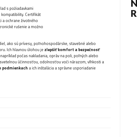
N
súlad s požiadavkami
ompatibility. Certifikát
i a ochrane životného
tronické rušenie a možno
iel, ako sú prívesy, poľnohospodárske, stavebné alebo
oru. Ich hlavnou úlohou je
zlepšiť komfort a bezpečnosť
napríklad počas nakladania, opráv na poli, poľných alebo
svetelnou účinnosťou, odolnosťou voči nárazom, vlhkosti a
ch podmienkach
a ich inštalácia a správne usporiadanie