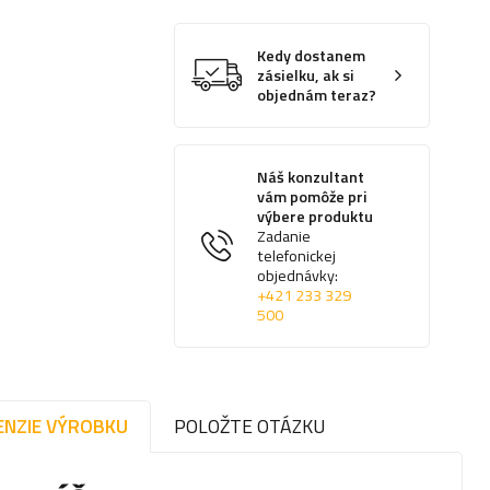
Kedy dostanem
zásielku, ak si
objednám teraz?
Náš konzultant
vám pomôže pri
výbere produktu
Zadanie
telefonickej
objednávky:
+421 233 329
500
ENZIE VÝROBKU
POLOŽTE OTÁZKU