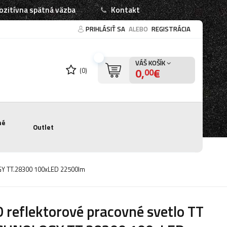
ozitívna spätná väzba
Kontakt
PRIHLÁSIŤ SA
ALEBO
REGISTRÁCIA
VÁŠ KOŠÍK
0,
€
(0)
00
né
Outlet
GY TT.28300 100xLED 22500lm
 reflektorové pracovné svetlo TT