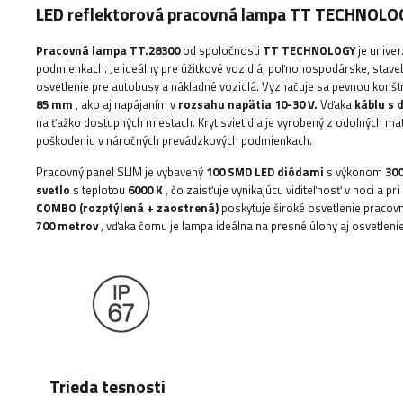
LED reflektorová pracovná lampa TT TECHNOLO
Pracovná lampa TT.28300
od spoločnosti
TT TECHNOLOGY
je unive
podmienkach. Je ideálny pre úžitkové vozidlá, poľnohospodárske, staveb
osvetlenie pre autobusy a nákladné vozidlá. Vyznačuje sa pevnou konš
85 mm
, ako aj napájaním v
rozsahu napätia 10-30 V.
Vďaka
káblu s 
na ťažko dostupných miestach. Kryt svietidla je vyrobený z odolných m
poškodeniu v náročných prevádzkových podmienkach.
Pracovný panel SLIM je vybavený
100 SMD LED diódami
s výkonom
30
svetlo
s teplotou
6000 K
, čo zaisťuje vynikajúcu viditeľnosť v noci a p
COMBO (rozptýlená + zaostrená)
poskytuje široké osvetlenie pracovn
700 metrov
, vďaka čomu je lampa ideálna na presné úlohy aj osvetleni
Trieda tesnosti