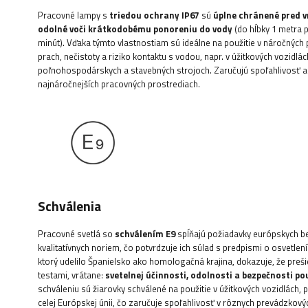
Pracovné lampy s
triedou ochrany IP67
sú
úplne chránené pred 
odolné voči krátkodobému ponoreniu do vody
(do hĺbky 1 metra
minút). Vďaka týmto vlastnostiam sú ideálne na použitie v náročných
prach, nečistoty a riziko kontaktu s vodou, napr. v úžitkových vozidlác
poľnohospodárskych a stavebných strojoch. Zaručujú spoľahlivosť a
najnáročnejších pracovných prostrediach.
Schválenia
Pracovné svetlá so
schválením E9
spĺňajú požiadavky európskych b
kvalitatívnych noriem, čo potvrdzuje ich súlad s predpismi o osvetlení v
ktorý udelilo Španielsko ako homologačná krajina, dokazuje, že preši
testami, vrátane:
svetelnej účinnosti, odolnosti a bezpečnosti po
schváleniu sú žiarovky schválené na použitie v úžitkových vozidlách, 
celej Európskej únii, čo zaručuje spoľahlivosť v rôznych prevádzkov