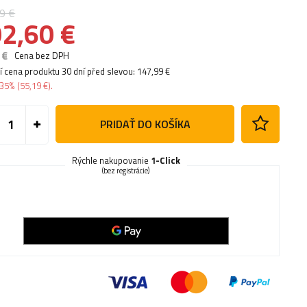
9 €
2,60 €
 €
Cena bez DPH
í cena produktu 30 dní před slevou:
147,99 €
35%
(
55,19 €
).
PRIDAŤ DO KOŠÍKA
Rýchle nakupovanie
1-Click
(bez registrácie)