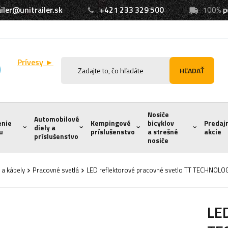
iler@unitrailer.sk
+421 233 329 500
100%
p
Prívesy ►
HĽADAŤ
Nosiče
Automobilové
enie
Kempingové
bicyklov
Predaj
diely a
u
príslušenstvo
a strešné
akcie
príslušenstvo
nosiče
 a kábely
Pracovné svetlá
LED reflektorové pracovné svetlo TT TECHNOLO
LED