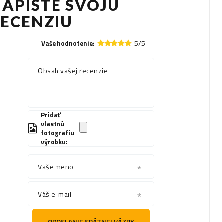
APÍŠTE SVOJU
RECENZIU
5/5
Vaše hodnotenie:
Obsah vašej recenzie
Pridať
vlastnú
fotografiu
výrobku:
Vaše meno
Váš e-mail
ODOSLANIE SPÄTNEJ VÄZBY