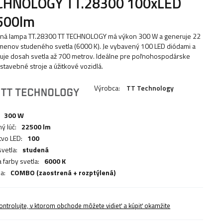
CHNOLOGY TT.28300 100xLED
500lm
ná lampa TT.28300 TT TECHNOLOGY má výkon 300 W a generuje 22
menov studeného svetla (6000 K). Je vybavený 100 LED diódami a
uje dosah svetla až 700 metrov. Ideálne pre poľnohospodárske
 stavebné stroje a úžitkové vozidlá.
Výrobca:
TT Technology
300 W
ý lúč:
22500 lm
vo LED:
100
svetla:
studená
 farby svetla:
6000 K
a:
COMBO (zaostrená + rozptýlená)
ontrolujte, v ktorom obchode môžete vidieť a kúpiť okamžite