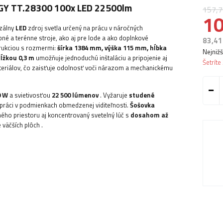
GY TT.28300 100x LED 22500lm
157,7
10
rzálny
LED
zdroj svetla určený na prácu v náročných
né a terénne stroje, ako aj pre lode a ako doplnkové
83,41
trukciou s rozmermi:
šírka 1384 mm, výška 115 mm, hĺbka
Nejnižš
dĺžkou 0,3 m
umožňuje jednoduchú inštaláciu a pripojenie aj
Šetríte
ateriálov, čo zaisťuje odolnosť voči nárazom a mechanickému
0 W
a svietivosťou
22 500 lúmenov
. Vyžaruje
studené
ri práci v podmienkach obmedzenej viditeľnosti.
Šošovka
ého priestoru aj koncentrovaný svetelný lúč s
dosahom až
e väčších plôch
.