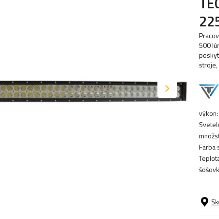
TE
22
Pracov
500 lú
poskyt
stroje,
výkon:
Sveteln
množst
Farba 
Teplota
šošovk
Sk