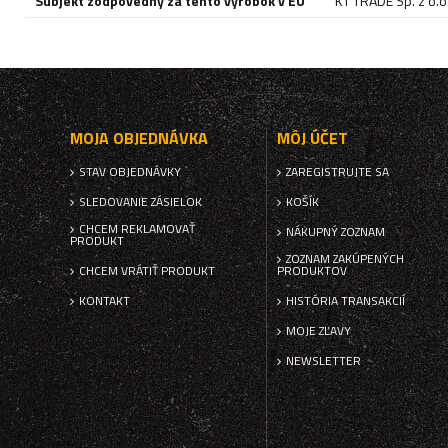
Subjekt zodpovedný za tento výrobok v EÚ
KT TRADE Sp. z o.o. 
MOJA OBJEDNÁVKA
MÔJ ÚČET
STAV OBJEDNÁVKY
ZAREGISTRUJTE SA
SLEDOVANIE ZÁSIELOK
KOŠÍK
CHCEM REKLAMOVAŤ
NÁKUPNÝ ZOZNAM
PRODUKT
ZOZNAM ZAKÚPENÝCH
CHCEM VRÁTIŤ PRODUKT
PRODUKTOV
KONTAKT
HISTÓRIA TRANSAKCIÍ
MOJE ZĽAVY
NEWSLETTER