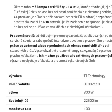
Okrem toho
má lampa certifikáty CE a R10
, ktoré potvrdzujú jej 
Európskej únie v oblasti bezpečnosti používania a elektromagnetickej k
CE
preukazuje súlad s požiadavkami smerníc EÚ o zdraví, bezpečnost
prostredia, zatiaľ čo
R10
potvrdzuje, že zariadenie nespôsobuje elek
ho bezpečne používať vo vozidlách s elektrickými inštaláciami
.
Pracovné svetlá
sú kľúčovým prvkom vybavenia špecializovaných vozid
servisné stroje, a zabezpečujú intenzívne osvetlenie pracovného priest
práce po zotmení alebo v podmienkach obmedzenej viditeľnosti
– 
stavebných prác. Vysokokvalitné pracovné lampy sa vyznačujú vysokou 
prachu, vďaka čomu
ich možno používať aj v extrémnych pracovný
výrazne ovplyvňuje efektivitu a presnosť vykonávaných úloh.
Výrobca
TT Technology
Kód produktu
UT002110
výkon
300 W
Svetelný lúč
22500 lm
množstvo LED
100