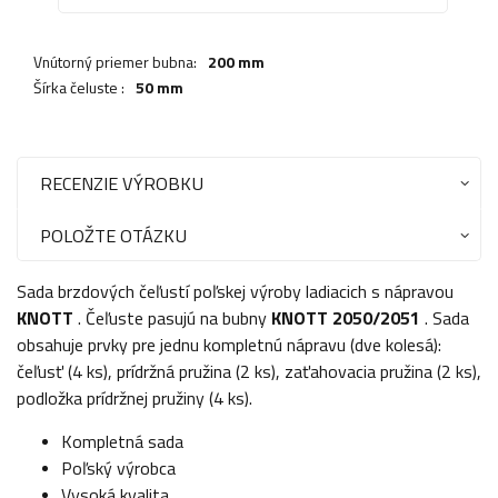
Vnútorný priemer bubna:
200 mm
Šírka čeluste :
50 mm
RECENZIE VÝROBKU
POLOŽTE OTÁZKU
Sada brzdových čeľustí poľskej výroby ladiacich s nápravou
KNOTT
. Čeľuste pasujú na bubny
KNOTT 2050/2051
. Sada
obsahuje prvky pre jednu kompletnú nápravu (dve kolesá):
čeľusť (4 ks), prídržná pružina (2 ks), zaťahovacia pružina (2 ks),
podložka prídržnej pružiny (4 ks).
Kompletná sada
Poľský výrobca
Vysoká kvalita