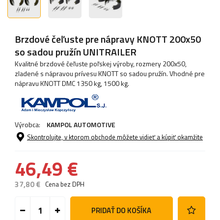
Brzdové čeľuste pre nápravy KNOTT 200x50
so sadou pružín UNITRAILER
Kvalitné brzdové čeľuste poľskej výroby, rozmery 200x50,
zladené s nápravou prívesu KNOTT so sadou pružín. Vhodné pre
nápravu KNOTT DMC 1350 kg, 1500 kg.
Výrobca:
KAMPOL AUTOMOTIVE
Skontrolujte, v ktorom obchode môžete vidieť a kúpiť okamžite
46,49 €
37,80 €
Cena bez DPH
PRIDAŤ DO KOŠÍKA