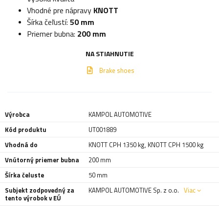
Vhodné pre nápravy
KNOTT
Šírka čeľustí:
50
mm
Priemer bubna:
200
mm
NA STIAHNUTIE
Brake shoes
Výrobca
KAMPOL AUTOMOTIVE
Kód produktu
UT001889
Vhodná do
KNOTT CPH 1350 kg
,
KNOTT CPH 1500 kg
Vnútorný priemer bubna
200 mm
Šírka čeluste
50 mm
Subjekt zodpovedný za
KAMPOL AUTOMOTIVE Sp. z o.o.
Viac
tento výrobok v EÚ