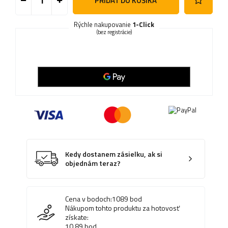
PRIDAŤ DO KOŠÍKA
Rýchle nakupovanie
1-Click
(bez registrácie)
Kedy dostanem zásielku, ak si
objednám teraz?
Cena v bodoch:
1089
bod
Nákupom tohto produktu za hotovosť
získate:
10.89
bod