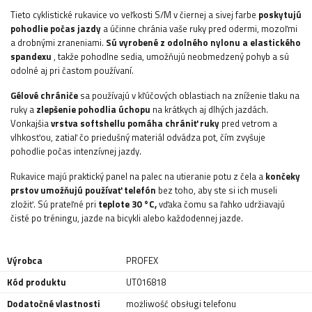
Tieto cyklistické rukavice vo veľkosti S/M v čiernej a sivej farbe
poskytujú
pohodlie počas jazdy
a účinne chránia vaše ruky pred odermi, mozoľmi
a drobnými zraneniami.
Sú vyrobené z odolného nylonu a elastického
spandexu
, takže pohodlne sedia, umožňujú neobmedzený pohyb a sú
odolné aj pri častom používaní.
Gélové chrániče
sa používajú v kľúčových oblastiach na zníženie tlaku na
ruky a
zlepšenie pohodlia úchopu
na krátkych aj dlhých jazdách.
Vonkajšia
vrstva softshellu pomáha chrániť ruky
pred vetrom a
vlhkosťou, zatiaľ čo priedušný materiál odvádza pot, čím zvyšuje
pohodlie počas intenzívnej jazdy.
Rukavice majú praktický panel na palec na utieranie potu z čela a
končeky
prstov umožňujú používať telefón
bez toho, aby ste si ich museli
zložiť. Sú prateľné pri
teplote 30 °C,
vďaka čomu sa ľahko udržiavajú
čisté po tréningu, jazde na bicykli alebo každodennej jazde.
Výrobca
PROFEX
Kód produktu
UT016818
Dodatočné vlastnosti
możliwość obsługi telefonu