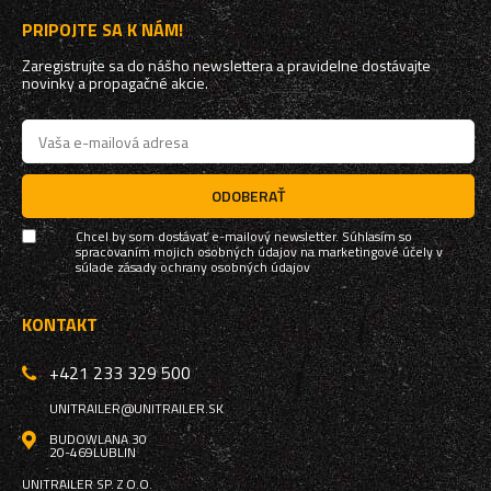
PRIPOJTE SA K NÁM!
Zaregistrujte sa do nášho newslettera a pravidelne dostávajte
novinky a propagačné akcie.
ODOBERAŤ
Chcel by som dostávať e-mailový newsletter. Súhlasím so
spracovaním mojich osobných údajov na marketingové účely v
súlade
zásady ochrany osobných údajov
KONTAKT
+421 233 329 500
UNITRAILER@UNITRAILER.SK
BUDOWLANA 30
20-469
LUBLIN
UNITRAILER SP. Z O.O.