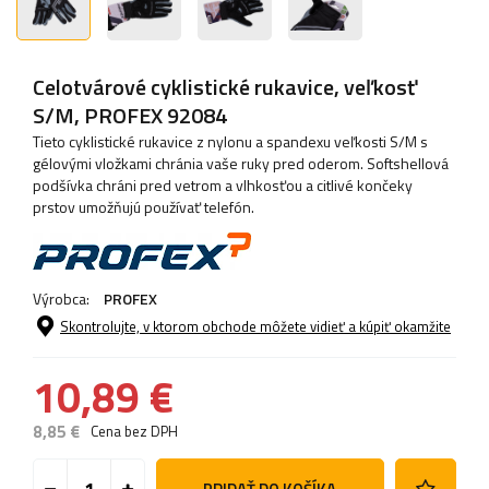
Celotvárové cyklistické rukavice, veľkosť
S/M, PROFEX 92084
Tieto cyklistické rukavice z nylonu a spandexu veľkosti S/M s
gélovými vložkami chránia vaše ruky pred oderom. Softshellová
podšívka chráni pred vetrom a vlhkosťou a citlivé končeky
prstov umožňujú používať telefón.
Výrobca:
PROFEX
Skontrolujte, v ktorom obchode môžete vidieť a kúpiť okamžite
10,89 €
8,85 €
Cena bez DPH