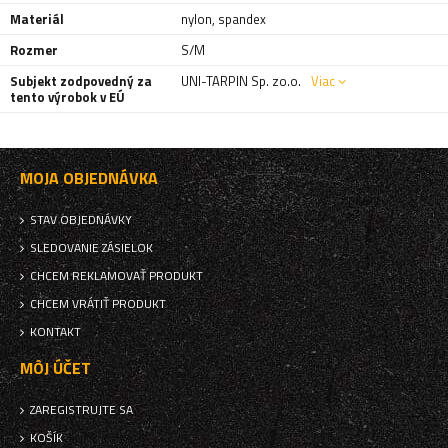
Materiál
nylon
,
spandex
Rozmer
S/M
Subjekt zodpovedný za
UNI-TARPIN Sp. zo.o.
Viac
tento výrobok v EÚ
MOJA OBJEDNÁVKA
STAV OBJEDNÁVKY
SLEDOVANIE ZÁSIELOK
CHCEM REKLAMOVAŤ PRODUKT
CHCEM VRÁTIŤ PRODUKT
KONTAKT
MÔJ ÚČET
ZAREGISTRUJTE SA
KOŠÍK